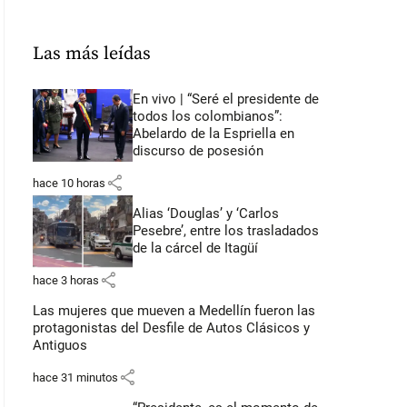
Las más leídas
En vivo | “Seré el presidente de
todos los colombianos”:
Abelardo de la Espriella en
discurso de posesión
share
hace 10 horas
Alias ‘Douglas’ y ‘Carlos
Pesebre’, entre los trasladados
de la cárcel de Itagüí
share
hace 3 horas
Las mujeres que mueven a Medellín fueron las
protagonistas del Desfile de Autos Clásicos y
Antiguos
share
hace 31 minutos