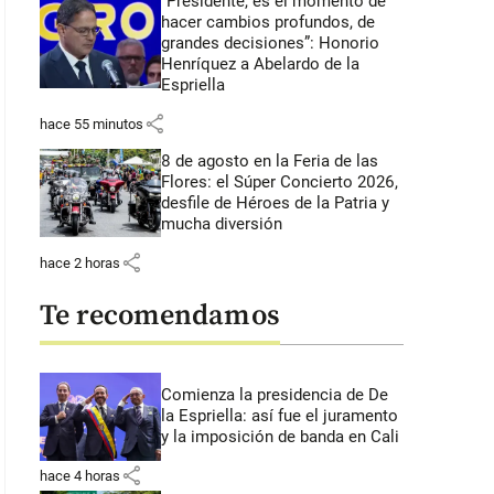
“Presidente, es el momento de
hacer cambios profundos, de
grandes decisiones”: Honorio
Henríquez a Abelardo de la
Espriella
share
hace 55 minutos
8 de agosto en la Feria de las
Flores: el Súper Concierto 2026,
desfile de Héroes de la Patria y
mucha diversión
share
hace 2 horas
Te recomendamos
Comienza la presidencia de De
la Espriella: así fue el juramento
y la imposición de banda en Cali
share
hace 4 horas