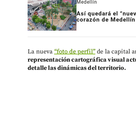
Medellín
Así quedará el “nuev
corazón de Medellín
La nueva
“foto de perfil”
de la capital 
representación cartográfica visual ac
detalle las dinámicas del territorio.