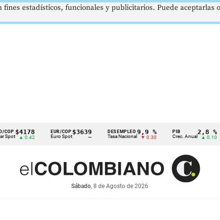
 fines estadísticos, funcionales y publicitarios. Puede aceptarlas
4178
$3639
9,9 %
2,8 %
EUR/COP
DESEMPLEO
PIB
T
Euro Spot
Tasa Nacional
Crec. Anual
Ta
▲ 0.42
—
▼ 0.30
▲ 0.10
Sábado
, 8 de Agosto de 2026