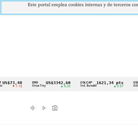
Este portal emplea cookies internas y de terceros con
73,48
US$3342,60
1621,34 pts
$
ORO
COLCAP
USD/COP
Cintillo
Onza Troy
Índ. Bursátil
Dólar Spot
▼ 1.12
▲ 8.20
▲ 0.67
de
indicadores
graphic_eq
play_arrow
photo_camera
económicos
Colombia