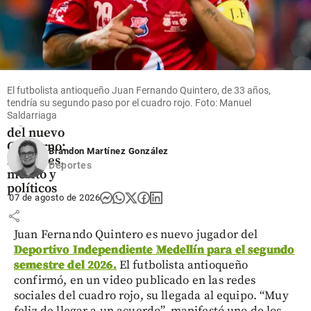
Colombia
Así va el
El futbolista antioqueño Juan Fernando Quintero, de 33 años,
cuerpo
tendría su segundo paso por el cuadro rojo. Foto: Manuel
Saldarriaga
diplomático
del nuevo
Gobierno:
Brandon Martínez González
lealtades,
Deportes
mérito y
políticos
07 de agosto de 2026
share
Juan Fernando Quintero es nuevo jugador del
Deportivo Independiente Medellín para el segundo
semestre del 2026.
El futbolista antioqueño
confirmó, en un video publicado en las redes
sociales del cuadro rojo, su llegada al equipo. “Muy