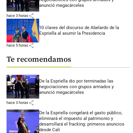
anunció megacárceles
share
hace 3 horas
10 claves del discurso de Abelardo de la
Espriella al asumir la Presidencia
share
hace 5 horas
Te recomendamos
De la Espriella dio por terminadas las
negociaciones con grupos armados y
anunció megacárceles
share
hace 3 horas
De la Espriella congelará el gasto público,
eliminará el impuesto al patrimonio y
desarrollará el fracking: primeros anuncios
desde Cali