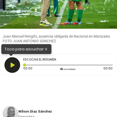
Juan Manuel Rengifo, ausencia obligada de Nacional en Manizales.
FOTO JUAN ANTONIO SÁNCHEZ
×
Toca para escuchar
ESCUCHA EL RESUMEN
Tiempo transcurrido: 0 segundos
Du
00:00
00:50
Wilson Díaz Sánchez
Deportes