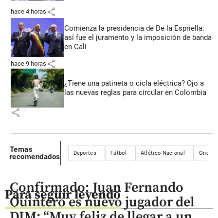
share
hace 4 horas
Comienza la presidencia de De la Espriella:
así fue el juramento y la imposición de banda
en Cali
share
hace 9 horas
¿Tiene una patineta o cicla eléctrica? Ojo a
las nuevas reglas para circular en Colombia
share
Temas
Deportes
Fútbol
Atlético Nacional
Once C
recomendados
Confirmado: Juan Fernando
Para seguir leyendo
Quintero es nuevo jugador del
DIM: “Muy feliz de llegar a un