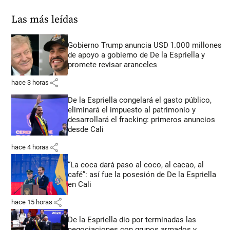
Las más leídas
Gobierno Trump anuncia USD 1.000 millones
de apoyo a gobierno de De la Espriella y
promete revisar aranceles
share
hace 3 horas
De la Espriella congelará el gasto público,
eliminará el impuesto al patrimonio y
desarrollará el fracking: primeros anuncios
desde Cali
share
hace 4 horas
“La coca dará paso al coco, al cacao, al
café”: así fue la posesión de De la Espriella
en Cali
share
hace 15 horas
De la Espriella dio por terminadas las
negociaciones con grupos armados y