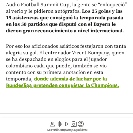
Audio Football Summit Cup, la gente se “enloqueció”
al verlo y le pidieron autógrafos.
Los 25 goles y las
19 asistencias que consiguió la temporada pasada
en los 50 partidos que disputó con el Bayern le
dieron gran reconocimiento a nivel internacional.
Por eso los aficionados asiáticos festejaron con tanta
alegría su gol. El entrenador Vicent Kompany, quien
se ha despachado en elogios para el jugador
colombiano cada que puede, también se vio
contento con su primera anotación en esta
temporada,
donde además de luchar por la
Bundesliga pretenden conquistar la Champions.
person
graphic_eq
play_arrow
photo_camera
account_circle
Fútbol
Mi Perfil
Pódcast
Reportajes gráficos
Videos
Suscríbete