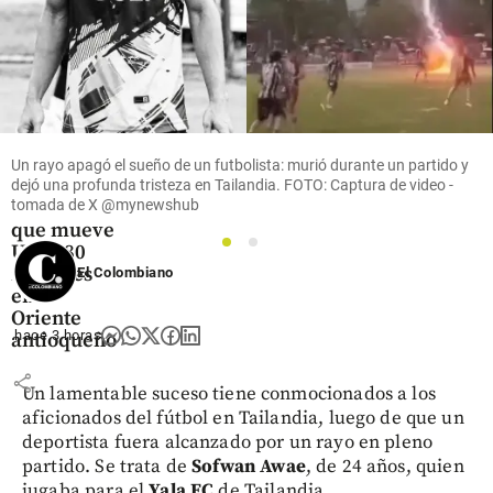
Oriente
Antioqueño
Flores que
cruzan el
cielo: así
Un rayo apagó el sueño de un futbolista: murió durante un partido y
es el
dejó una profunda tristeza en Tailandia. FOTO: Captura de video -
negocio
tomada de X @mynewshub
que mueve
US$ 380
1
2
millones
El Colombiano
en el
Oriente
hace 3 horas
antioqueño
share
Un lamentable suceso tiene conmocionados a los
aficionados del fútbol en Tailandia, luego de que un
deportista fuera alcanzado por un rayo en pleno
partido. Se trata de
Sofwan Awae
, de 24 años, quien
jugaba para el
Yala FC
de Tailandia.