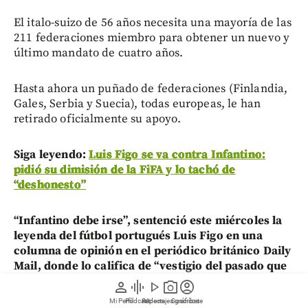
El italo-suizo de 56 años necesita una mayoría de las
211 federaciones miembro para obtener un nuevo y
último mandato de cuatro años.
Hasta ahora un puñado de federaciones (Finlandia,
Gales, Serbia y Suecia), todas europeas, le han
retirado oficialmente su apoyo.
Siga leyendo:
Luis Figo se va contra Infantino:
pidió su dimisión de la FiFA y lo tachó de
“deshonesto”
“Infantino debe irse”, sentenció este miércoles la
leyenda del fútbol portugués Luis Figo en una
columna de opinión en el periódico británico Daily
Mail, donde lo califica de “vestigio del pasado que
no debe formar parte del futuro”.
person
graphic_eq
play_arrow
photo_camera
account_circle
Mi Perfil
Pódcast
Reportajes gráficos
Videos
Suscríbete