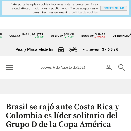
Este portal emplea cookies internas y de terceros con fines
estadísticos, funcionales y publicitarios. Puede aceptarlas o
CONTINUAR
consultar más en nuestra
politica de cookies
1621,34 pts
$4178
$3672
9,9 %
COLCAP
USD/COP
EUR/COP
DESEMPLEO
Cintillo
▲ 0.67
▲ 0.42
▼ 25.00
▼ 0.30
de
Pico y Placa Medellín
Jueves
3 y 6
3 y 6
indicadores
económicos
menu
person
search
Jueves
, 6 de Agosto de 2026
Colombia
Brasil se rajó ante Costa Rica y
Colombia es líder solitario del
Grupo D de la Copa América