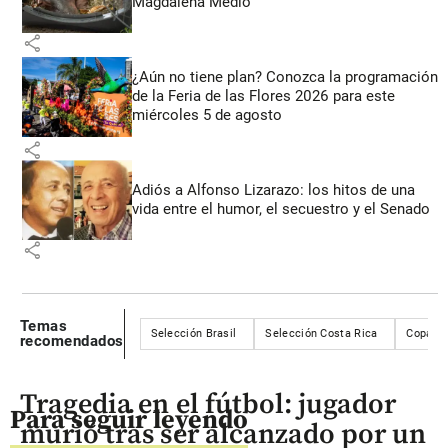
Magdalena Medio
share
¿Aún no tiene plan? Conozca la programación
de la Feria de las Flores 2026 para este
miércoles 5 de agosto
share
Adiós a Alfonso Lizarazo: los hitos de una
vida entre el humor, el secuestro y el Senado
share
Temas
Selección Brasil
Selección Costa Rica
Copa Am
recomendados
Tragedia en el fútbol: jugador
Para seguir leyendo
murió tras ser alcanzado por un