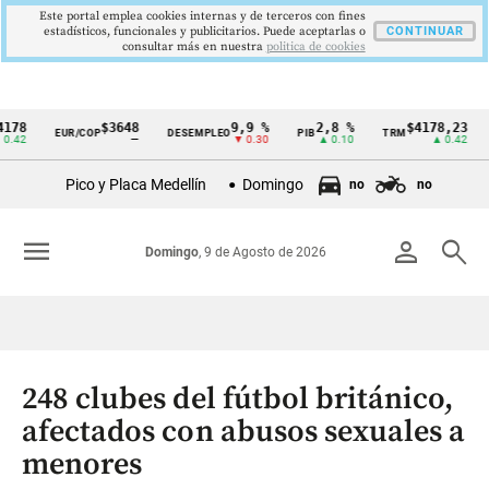
Este portal emplea cookies internas y de terceros con fines
estadísticos, funcionales y publicitarios. Puede aceptarlas o
CONTINUAR
consultar más en nuestra
politica de cookies
$3648
9,9 %
2,8 %
$4178,23
5
EUR/COP
DESEMPLEO
PIB
TRM
IPC
Cintillo
—
▼ 0.30
▲ 0.10
▲ 0.42
de
Pico y Placa Medellín
Domingo
no
no
indicadores
económicos
menu
person
search
Domingo
, 9 de Agosto de 2026
Colombia
248 clubes del fútbol británico,
afectados con abusos sexuales a
menores