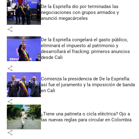
De la Espriella dio por terminadas las
negociaciones con grupos armados y
anunció megacárceles
share
De la Espriella congelará el gasto público,
eliminará el impuesto al patrimonio y
desarrollará el fracking: primeros anuncios
desde Cali
share
Comienza la presidencia de De la Espriella:
así fue el juramento y la imposición de banda
en Cali
share
¿Tiene una patineta o cicla eléctrica? Ojo a
las nuevas reglas para circular en Colombia
share