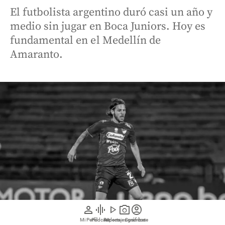
El futbolista argentino duró casi un año y
medio sin jugar en Boca Juniors. Hoy es
fundamental en el Medellín de
Amaranto.
person
graphic_eq
play_arrow
photo_camera
account_circle
Mi Perfil
Pódcast
Reportajes gráficos
Videos
Suscríbete