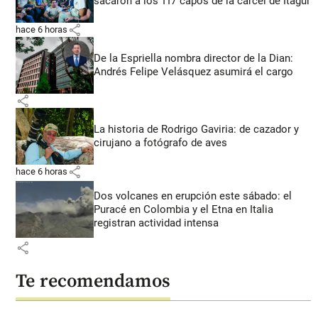
sacaron a los 117 capos de la cárcel de Itagüí
share
hace 6 horas
De la Espriella nombra director de la Dian:
Andrés Felipe Velásquez asumirá el cargo
share
La historia de Rodrigo Gaviria: de cazador y
cirujano a fotógrafo de aves
share
hace 6 horas
Dos volcanes en erupción este sábado: el
Puracé en Colombia y el Etna en Italia
registran actividad intensa
share
Te recomendamos