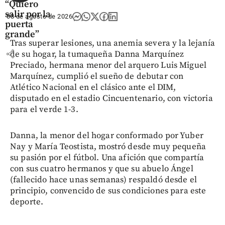
“Quiero
salir por la
08 de agosto de 2026
puerta
grande”
Tras superar lesiones, una anemia severa y la lejanía
share
de su hogar, la tumaqueña Danna Marquínez
Preciado, hermana menor del arquero Luis Miguel
Marquínez, cumplió el sueño de debutar con
Atlético Nacional en el clásico ante el DIM,
disputado en el estadio Cincuentenario, con victoria
para el verde 1-3.
Danna, la menor del hogar conformado por Yuber
Nay y María Teostista, mostró desde muy pequeña
su pasión por el fútbol. Una afición que compartía
con sus cuatro hermanos y que su abuelo Ángel
(fallecido hace unas semanas) respaldó desde el
principio, convencido de sus condiciones para este
deporte.