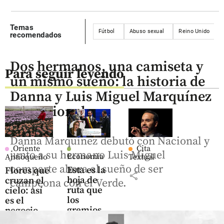
Temas
Fútbol
Abuso sexual
Reino Unido
recomendados
Dos hermanos, una camiseta y
Para seguir leyendo
un mismo sueño: la historia de
Danna y Luis Miguel Marquínez
en Nacional
Danna Marquínez debutó con Nacional y
Oriente
Cita
junto a su hermano Luis Miguel
Economía
Antioqueño
Textual
comparte ahora el sueño de ser
Esta es la
Flores que
share
hoja de
cruzan el
campeona con el Verde.
ruta que
cielo: así
los
es el
gremios
negocio
entregan
que mueve