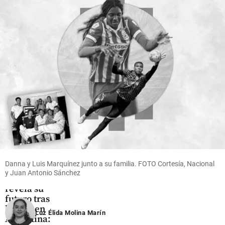
al
US$ 380
Gobierno
millones
De la
en el
Espriella
Oriente
para
antioqueño
reactivar
share
la
economía
share
Fútbol
Danna y Luis Marquínez junto a su familia. FOTO Cortesía, Nacional
Jáminton
y Juan Antonio Sánchez
Campaz
revela su
futuro tras
brillar en
Luz Élida Molina Marín
Argentina: