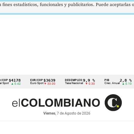
 fines estadísticos, funcionales y publicitarios. Puede aceptarlas
4178
$3639
9,9 %
2,8 %
EUR/COP
DESEMPLEO
PIB
TR
Euro Spot
Tasa Nacional
Crec. Anual
Tas
 0.42
▼ 33.00
▼ 0.30
▲ 0.10
Viernes
, 7 de Agosto de 2026