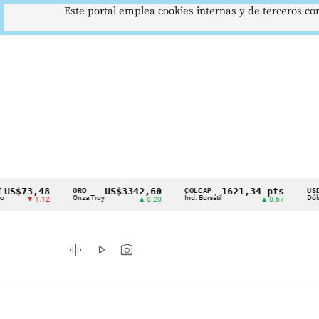
Este portal emplea cookies internas y de terceros con
3,48
US$3342,60
1621,34 pts
$
ORO
COLCAP
USD/COP
Cintillo
Onza Troy
Índ. Bursátil
Dólar Spot
 1.12
▲ 8.20
▲ 0.67
▲
de
indicadores
graphic_eq
play_arrow
photo_camera
económicos
Colombia