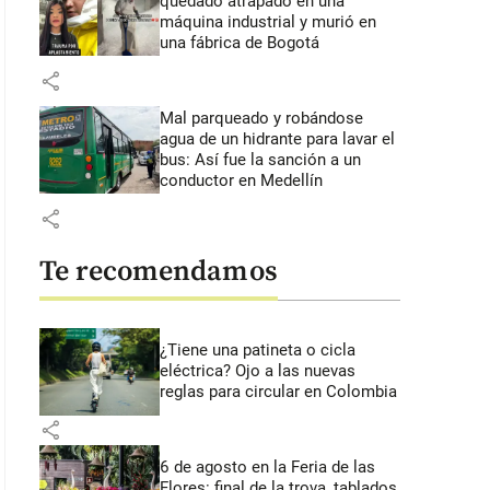
quedado atrapado en una
máquina industrial y murió en
una fábrica de Bogotá
share
Mal parqueado y robándose
agua de un hidrante para lavar el
bus: Así fue la sanción a un
conductor en Medellín
share
Te recomendamos
¿Tiene una patineta o cicla
eléctrica? Ojo a las nuevas
reglas para circular en Colombia
share
6 de agosto en la Feria de las
Flores: final de la trova, tablados