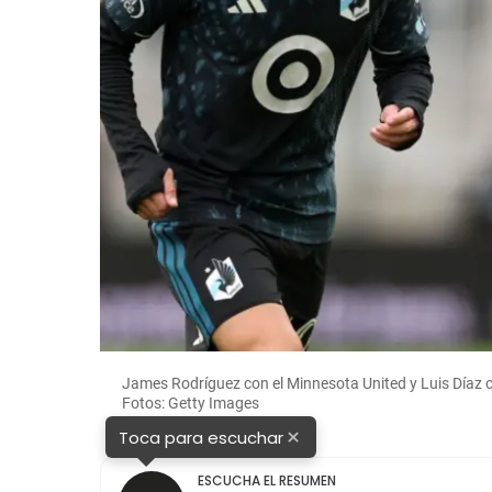
James Rodríguez con el Minnesota United y Luis Díaz c
Fotos: Getty Images
×
Toca para escuchar
ESCUCHA EL RESUMEN