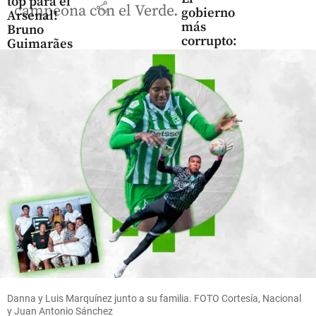
top para el
share
campeona con el Verde.
gobierno
Arsenal!
más
Bruno
corrupto:
Guimarães
el legado
llega para
de
reforzar el
Gustavo
mediocampo
Petro
share
share
Fútbol
La pelota
de la
‘Mano de
Dios’ sale a
subasta:
¿cuánto
Danna y Luis Marquínez junto a su familia. FOTO Cortesía, Nacional
y Juan Antonio Sánchez
vale el