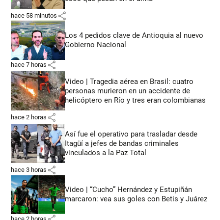
share
hace 58 minutos
Los 4 pedidos clave de Antioquia al nuevo
Gobierno Nacional
share
hace 7 horas
Video | Tragedia aérea en Brasil: cuatro
personas murieron en un accidente de
helicóptero en Río y tres eran colombianas
share
hace 2 horas
Así fue el operativo para trasladar desde
Itagüí a jefes de bandas criminales
vinculados a la Paz Total
share
hace 3 horas
Video | “Cucho” Hernández y Estupiñán
marcaron: vea sus goles con Betis y Juárez
share
hace 2 horas