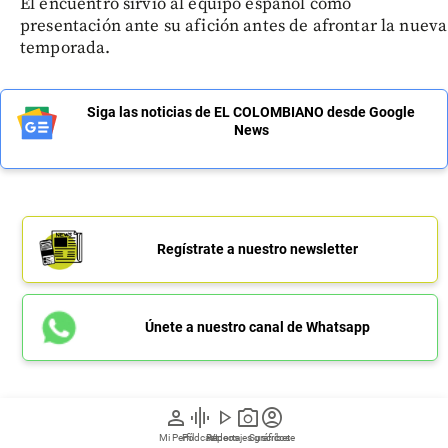
El encuentro sirvió al equipo español como
presentación ante su afición antes de afrontar la nueva
temporada.
Siga las noticias de EL COLOMBIANO desde Google
News
Regístrate a nuestro newsletter
Únete a nuestro canal de Whatsapp
person
graphic_eq
play_arrow
photo_camera
account_circle
Mi Perfil
Pódcast
Reportajes gráficos
Videos
Suscríbete