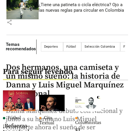
¿Tiene una patineta o cicla eléctrica? Ojo a
las nuevas reglas para circular en Colombia
share
Temas
Deportes
Fútbol
Selección Colombia
Futbo
recomendados
Dos hermanos, una camiseta y
Para seguir leyendo
un mismo sueño: la historia de
Danna y Luis Miguel Marquínez
en Nacional
Danna Marquínez debutó con Nacional y
Fútbol
Cita
junto a su hermano Luis Miguel
Columnistas
Textual
¡Refuerzo
comparte ahora el sueño de ser
El