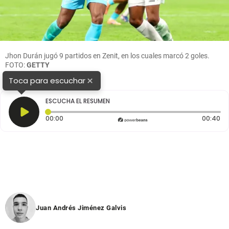
Jhon Durán jugó 9 partidos en Zenit, en los cuales marcó 2 goles.
FOTO:
GETTY
×
Toca para escuchar
ESCUCHA EL RESUMEN
Tiempo transcurrido: 0 segundos
Du
00:00
00:40
Juan Andrés Jiménez Galvis