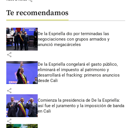
Te recomendamos
De la Espriella dio por terminadas las
negociaciones con grupos armados y
anunció megacárceles
share
De la Espriella congelará el gasto público,
eliminará el impuesto al patrimonio y
desarrollará el fracking: primeros anuncios
desde Cali
share
Comienza la presidencia de De la Espriella:
así fue el juramento y la imposición de banda
en Cali
share