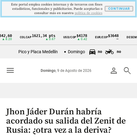
Este portal emplea cookies internas y de terceros con fines
estadísticos, funcionales y publicitarios. Puede aceptarlas o
CONTINUAR
consultar más en nuestra
politica de cookies
0
1621,34 pts
$4178
$3648
9
COLCAP
USD/COP
EUR/COP
DESEMPLEO
Cintillo
0
▲ 0.67
▲ 0.42
—
▼
de
Pico y Placa Medellín
Domingo
no
no
indicadores
económicos
menu
person
search
Domingo
, 9 de Agosto de 2026
Colombia
Jhon Jáder Durán habría
acordado su salida del Zenit de
Rusia: ¿otra vez a la deriva?