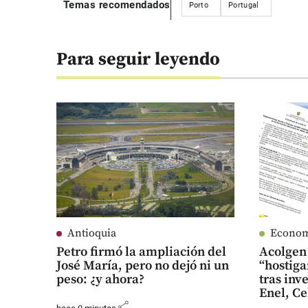
Temas recomendados
Porto
Portugal
Para seguir leyendo
Antioquia
Econo
Petro firmó la ampliación del
Acolgen
José María, pero no dejó ni un
“hostiga
peso: ¿y ahora?
tras inv
Enel, Ce
share