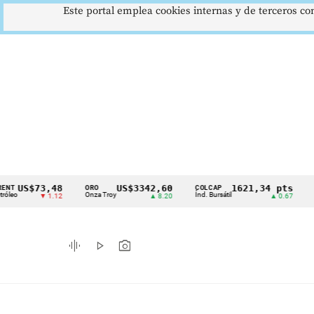
Este portal emplea cookies internas y de terceros con
$73,48
US$3342,60
1621,34 pts
ORO
COLCAP
USD/COP
Cintillo
Onza Troy
Índ. Bursátil
Dólar Spot
▼ 1.12
▲ 8.20
▲ 0.67
de
indicadores
graphic_eq
play_arrow
photo_camera
económicos
Colombia