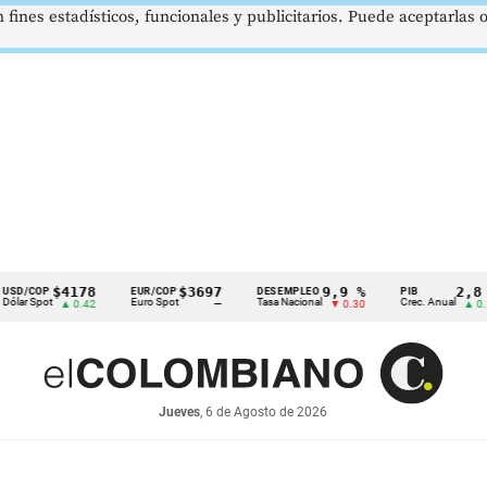
 fines estadísticos, funcionales y publicitarios. Puede aceptarlas
$4178
$3697
9,9 %
2,8 %
EUR/COP
DESEMPLEO
PIB
Euro Spot
Tasa Nacional
Crec. Anual
T
▲ 0.42
—
▼ 0.30
▲ 0.10
Jueves
, 6 de Agosto de 2026