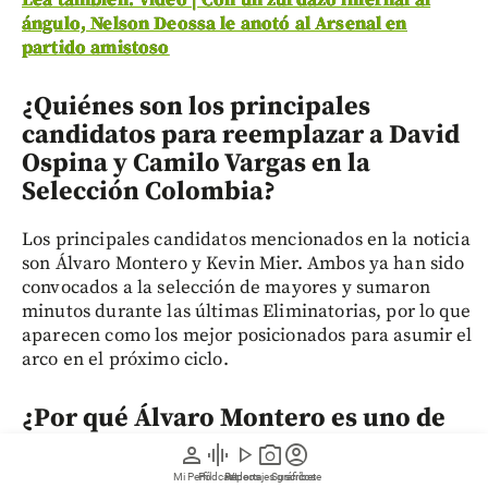
ángulo, Nelson Deossa le anotó al Arsenal en
partido amistoso
¿Quiénes son los principales
candidatos para reemplazar a David
Ospina y Camilo Vargas en la
Selección Colombia?
Los principales candidatos mencionados en la noticia
son Álvaro Montero y Kevin Mier. Ambos ya han sido
convocados a la selección de mayores y sumaron
minutos durante las últimas Eliminatorias, por lo que
aparecen como los mejor posicionados para asumir el
arco en el próximo ciclo.
¿Por qué Álvaro Montero es uno de
los favoritos para ser el próximo
person
graphic_eq
play_arrow
photo_camera
account_circle
arquero titular de Colombia?
Mi Perfil
Pódcast
Reportajes gráficos
Videos
Suscríbete