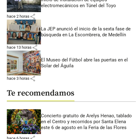
electromecánicos en Túnel del Toyo
share
hace 2 horas
La JEP anunció el inicio de la sexta fase de
búsqueda en La Escombrera, de Medellín
share
hace 13 horas
El Museo del Fútbol abre las puertas en el
Solar del Águila
share
hace 3 horas
Te recomendamos
Concierto gratuito de Arelys Henao, tablado
en el Centro y recorridos por Santa Elena
este 6 de agosto en la Feria de las Flores
share
hace 6 horas