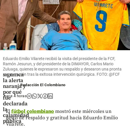
Energía
share
Colombia
Volcán
Eduardo Emilio Vilarete recibió la visita del presidente de la FCF,
Puracé:
Ramón Jesurun, y del presidente de la DIMAYOR, Carlos Mario
qué
Zuluaga, quienes le expresaron su respaldo y desearon una pronta
significa
recuperación tras la exitosa intervención quirúrgica. FOTO: @FCF
la alerta
Redacción El Colombiano
naranja y
por qué
hace 4 horas
fue
declarada
la
El
fútbol colombiano
mostró este miércoles un
calamidad
gesto de respaldo y gratitud hacia Eduardo Emilio
pública
Vilarete.