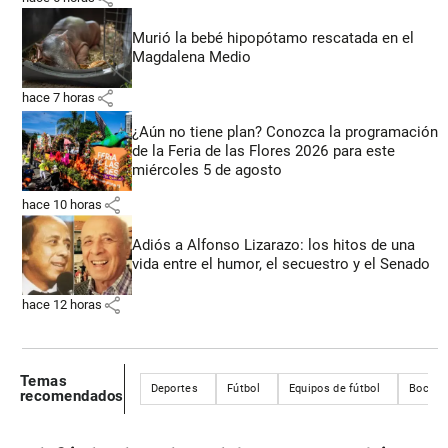
Murió la bebé hipopótamo rescatada en el
Magdalena Medio
share
hace 7 horas
¿Aún no tiene plan? Conozca la programación
de la Feria de las Flores 2026 para este
miércoles 5 de agosto
share
hace 10 horas
Adiós a Alfonso Lizarazo: los hitos de una
vida entre el humor, el secuestro y el Senado
share
hace 12 horas
Temas
Deportes
Fútbol
Equipos de fútbol
Boca J
recomendados