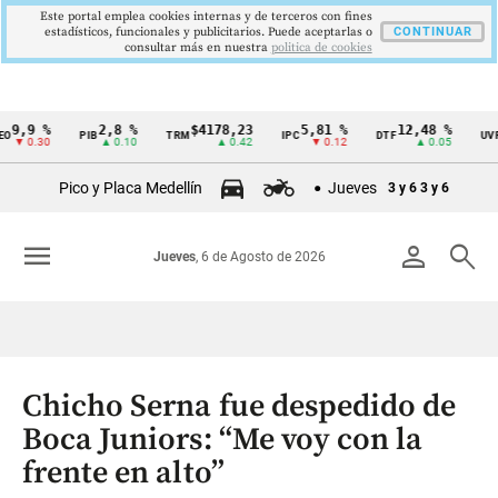
Este portal emplea cookies internas y de terceros con fines
estadísticos, funcionales y publicitarios. Puede aceptarlas o
CONTINUAR
consultar más en nuestra
politica de cookies
 %
2,8 %
$4178,23
5,81 %
12,48 %
$386
PIB
TRM
IPC
DTF
UVR
Cintillo
30
▲ 0.10
▲ 0.42
▼ 0.12
▲ 0.05
de
Pico y Placa Medellín
Jueves
3 y 6
3 y 6
indicadores
económicos
menu
person
search
Jueves
, 6 de Agosto de 2026
Colombia
Chicho Serna fue despedido de
Boca Juniors: “Me voy con la
frente en alto”