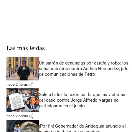
Las más leídas
Un patrón de denuncias por estafa y robo: los
señalamientos contra Andrés Hernández, jefe
de comunicaciones de Petro
share
hace 2 horas
Sale a la luz la razón por la que las víctimas
del caso contra Jorge Alfredo Vargas no
participarán en el juicio
share
hace 2 horas
¡Por fin! Gobernador de Antioquia anunció el
inicio de instalación de equipos