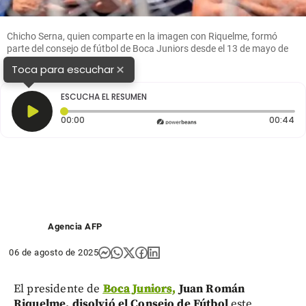
Chicho Serna, quien comparte en la imagen con Riquelme, formó
parte del consejo de fútbol de Boca Juniors desde el 13 de mayo de
2022. FOTO
×
Toca para escuchar
ESCUCHA EL RESUMEN
Tiempo transcurrido: 0 segundos
Du
00:00
00:44
Agencia AFP
06 de agosto de 2025
El presidente de
Boca Juniors,
Juan Román
Riquelme, disolvió el Consejo de Fútbol
este