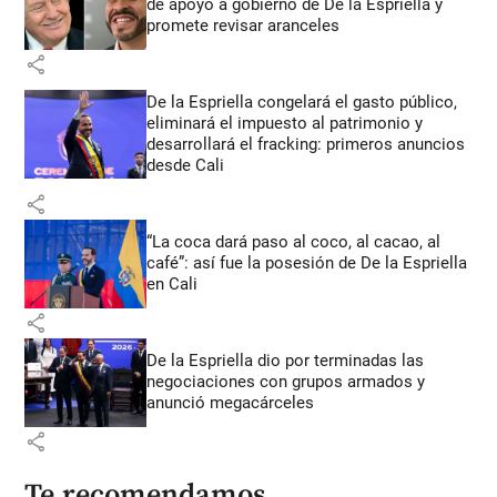
de apoyo a gobierno de De la Espriella y
promete revisar aranceles
share
De la Espriella congelará el gasto público,
eliminará el impuesto al patrimonio y
desarrollará el fracking: primeros anuncios
desde Cali
share
“La coca dará paso al coco, al cacao, al
café”: así fue la posesión de De la Espriella
en Cali
share
De la Espriella dio por terminadas las
negociaciones con grupos armados y
anunció megacárceles
share
Te recomendamos