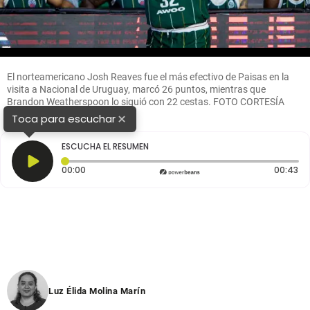
El norteamericano Josh Reaves fue el más efectivo de Paisas en la
visita a Nacional de Uruguay, marcó 26 puntos, mientras que
Brandon Weatherspoon lo siguió con 22 cestas. FOTO CORTESÍA
PAISAS
×
Toca para escuchar
ESCUCHA EL RESUMEN
Tiempo transcurrido: 0 segundos
Du
00:00
00:43
Luz Élida Molina Marín