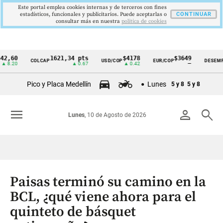
Este portal emplea cookies internas y de terceros con fines
estadísticos, funcionales y publicitarios. Puede aceptarlas o
CONTINUAR
consultar más en nuestra
politica de cookies
1621,34 pts
$4178
$3649
9,
COLCAP
USD/COP
EUR/COP
DESEMPLEO
Cintillo
▲ 0.67
▲ 0.42
—
▼ 
de
Pico y Placa Medellín
Lunes
5 y 8
5 y 8
indicadores
económicos
menu
person
search
Lunes
, 10 de Agosto de 2026
Colombia
Paisas terminó su camino en la
BCL, ¿qué viene ahora para el
quinteto de básquet