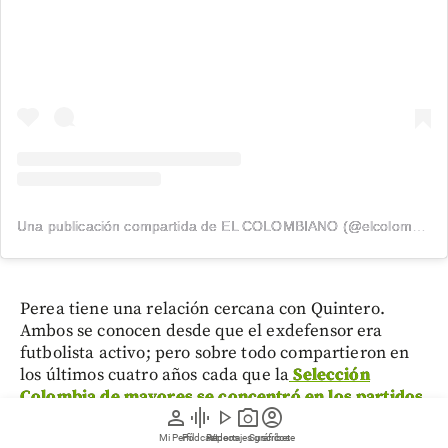
Una publicación compartida de EL COLOMBIANO (@elcolombiano_)
Perea tiene una relación cercana con Quintero.
Ambos se conocen desde que el exdefensor era
futbolista activo; pero sobre todo compartieron en
los últimos cuatro años cada que la
Selección
Colombia de mayores se concentró en los partidos
person
graphic_eq
play_arrow
photo_camera
account_circle
para eliminatorias a Norteamérica 2026, la Copa
América de Estados Unidos en 2024 y la Copa del
Mi Perfil
Pódcast
Reportajes gráficos
Videos
Suscríbete