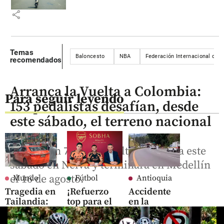
share
Temas
Baloncesto
NBA
Federación Internacional de B
recomendados
Arranca la Vuelta a Colombia:
Para seguir leyendo
153 pedalistas desafían, desde
este sábado, el terreno nacional
La edición 76 de la Vuelta comienza este
sábado en Neiva y terminará en Medellín
el 16 de agosto.
Mundo
Fútbol
Antioquia
Tragedia en
¡Refuerzo
Accidente
Tailandia:
top para el
en la
Adolescente
Arsenal!
autopista
asesinó a 7
Bruno
Medellín-