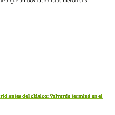
laró que ambos futbolistas dieron sus
.
id antes del clásico: Valverde terminó en el