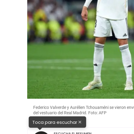
Federico Valverde y Aurélien Tchouaméni se vieron env
del vestuario del Real Madrid. Foto: AFP
×
Toca para escuchar
ESCUCHA EL RESUMEN