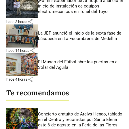
¡Por fin! Gobernador de Antioquia anunció el
inicio de instalación de equipos
electromecánicos en Túnel del Toyo
share
hace 3 horas
La JEP anunció el inicio de la sexta fase de
búsqueda en La Escombrera, de Medellín
share
hace 14 horas
El Museo del Fútbol abre las puertas en el
Solar del Águila
share
hace 4 horas
Te recomendamos
Concierto gratuito de Arelys Henao, tablado
en el Centro y recorridos por Santa Elena
este 6 de agosto en la Feria de las Flores