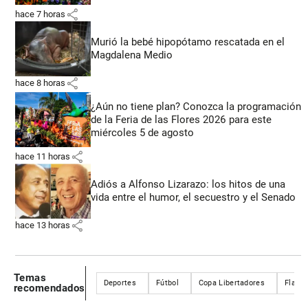
share
hace 7 horas
Murió la bebé hipopótamo rescatada en el
Magdalena Medio
share
hace 8 horas
¿Aún no tiene plan? Conozca la programación
de la Feria de las Flores 2026 para este
miércoles 5 de agosto
share
hace 11 horas
Adiós a Alfonso Lizarazo: los hitos de una
vida entre el humor, el secuestro y el Senado
share
hace 13 horas
Temas
Deportes
Fútbol
Copa Libertadores
Flame
recomendados