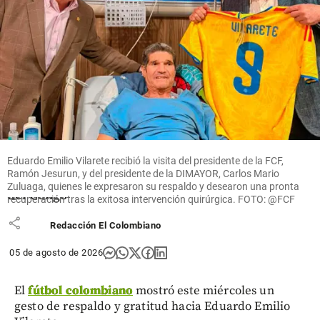
Mundo
Han muerto
más de 300
niños por
ébola en
Eduardo Emilio Vilarete recibió la visita del presidente de la FCF,
República
Ramón Jesurun, y del presidente de la DIMAYOR, Carlos Mario
Democrática
Zuluaga, quienes le expresaron su respaldo y desearon una pronta
del Congo
recuperación tras la exitosa intervención quirúrgica. FOTO: @FCF
share
Redacción El Colombiano
05 de agosto de 2026
El
fútbol colombiano
mostró este miércoles un
gesto de respaldo y gratitud hacia Eduardo Emilio