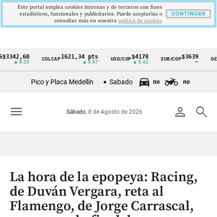
Este portal emplea cookies internas y de terceros con fines
estadísticos, funcionales y publicitarios. Puede aceptarlas o
CONTINUAR
consultar más en nuestra
politica de cookies
2,60
1621,34 pts
$4178
$3639
COLCAP
USD/COP
EUR/COP
DESEMPL
Cintillo
 8.20
▲ 0.67
▲ 0.42
—
de
Pico y Placa Medellín
Sabado
no
no
indicadores
económicos
menu
person
search
Sábado
, 8 de Agosto de 2026
Colombia
La hora de la epopeya: Racing,
de Duván Vergara, reta al
Flamengo, de Jorge Carrascal,