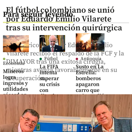
El fútbol colombiano se unió
Para seguir leyendo
por Eduardo Emilio Vilarete
tras su intervención quirúrgica
El histórico goleador Eduardo Emilio
Vilarete recibió el respaldo de la FCF y la
Fútbol
Antioquia
DIMAYOR tras una exitosa cirugía,
Economía
La FIFA
Susto en La
mientras avanza favorablemente en su
Mineros
intenta
Estrella:
logra
recuperación.
superar
bomberos
ingresos y
su crisis
apagaron
utilidades
con
carro que
récord en
disculpas
se incendió
el primer
y dio su
en la
semestre
“pleno
madrugada
de 2026
apoyo” a
share
Infantino
share
share