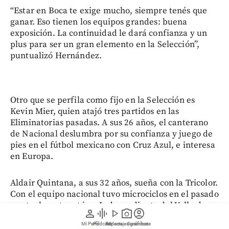
“Estar en Boca te exige mucho, siempre tenés que
ganar. Eso tienen los equipos grandes: buena
exposición. La continuidad le dará confianza y un
plus para ser un gran elemento en la Selección”,
puntualizó Hernández.
Otro que se perfila como fijo en la Selección es
Kevin Mier, quien atajó tres partidos en las
Eliminatorias pasadas. A sus 26 años, el canterano
de Nacional deslumbra por su confianza y juego de
pies en el fútbol mexicano con Cruz Azul, e interesa
en Europa.
Aldair Quintana, a sus 32 años, sueña con la Tricolor.
Con el equipo nacional tuvo microciclos en el pasado
y actualmente está en Independiente del Valle de
person
graphic_eq
play_arrow
photo_camera
account_circle
Ecuador, uno de los clubes de mayor proyección en
Mi Perfil
Pódcast
Reportajes gráficos
Videos
Suscríbete
Sudamérica. Quintana nunca jugó un partido oficial