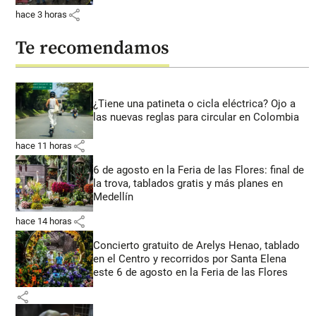
share
hace 3 horas
Te recomendamos
¿Tiene una patineta o cicla eléctrica? Ojo a
las nuevas reglas para circular en Colombia
share
hace 11 horas
6 de agosto en la Feria de las Flores: final de
la trova, tablados gratis y más planes en
Medellín
share
hace 14 horas
Concierto gratuito de Arelys Henao, tablado
en el Centro y recorridos por Santa Elena
este 6 de agosto en la Feria de las Flores
share