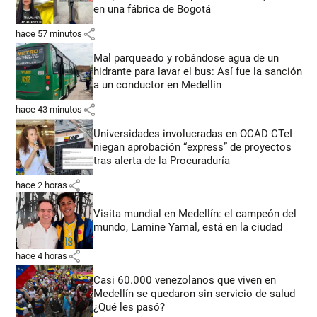
en una fábrica de Bogotá
share
hace 57 minutos
Mal parqueado y robándose agua de un
hidrante para lavar el bus: Así fue la sanción
a un conductor en Medellín
share
hace 43 minutos
Universidades involucradas en OCAD CTeI
niegan aprobación “express” de proyectos
tras alerta de la Procuraduría
share
hace 2 horas
Visita mundial en Medellín: el campeón del
mundo, Lamine Yamal, está en la ciudad
share
hace 4 horas
Casi 60.000 venezolanos que viven en
Medellín se quedaron sin servicio de salud
¿Qué les pasó?