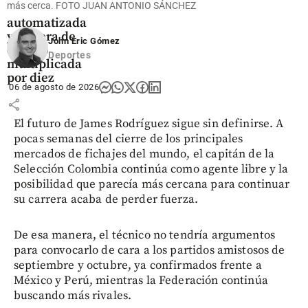
más cerca. FOTO JUAN ANTONIO SÁNCHEZ
de atención
automatizada
y cartera de
John Eric Gómez
crédito
Deportes
multiplicada
por diez
06 de agosto de 2026
share
El futuro de James Rodríguez sigue sin definirse. A
pocas semanas del cierre de los principales
mercados de fichajes del mundo, el capitán de la
Selección Colombia continúa como agente libre y la
posibilidad que parecía más cercana para continuar
su carrera acaba de perder fuerza.
De esa manera, el técnico no tendría argumentos
para convocarlo de cara a los partidos amistosos de
septiembre y octubre, ya confirmados frente a
México y Perú, mientras la Federación continúa
buscando más rivales.