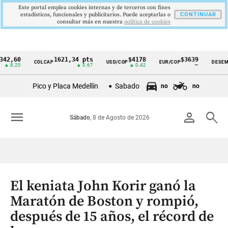
Este portal emplea cookies internas y de terceros con fines
estadísticos, funcionales y publicitarios. Puede aceptarlas o
CONTINUAR
consultar más en nuestra
politica de cookies
0
1621,34 pts
$4178
$3639
9
COLCAP
USD/COP
EUR/COP
DESEMPLEO
Cintillo
20
▲ 0.67
▲ 0.42
—
▼
de
Pico y Placa Medellín
Sabado
no
no
indicadores
económicos
menu
person
search
Sábado
, 8 de Agosto de 2026
Colombia
El keniata John Korir ganó la
Maratón de Boston y rompió,
después de 15 años, el récord de