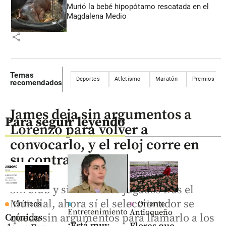
Murió la bebé hipopótamo rescatada en el
Magdalena Medio
share
Temas
Deportes
Atletismo
Maratón
Premios
recomendados
James deja sin argumentos a
Para seguir leyendo
Lorenzo para volver a
convocarlo, y el reloj corre en
su contra
Sin club y sin minutos jugados tras el
Mundial, ahora sí el seleccionador se
Críticos
Oriente
Entretenimiento
Antioqueño
queda sin argumentos para llamarlo a los
Crónicas
¡Está muy