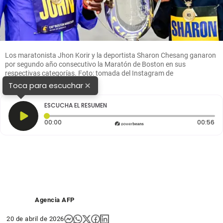
Los maratonista Jhon Korir y la deportista Sharon Chesang ganaron
por segundo año consecutivo la Maratón de Boston en sus
respectivas categorías. Foto: tomada del Instagram de
@bostonmarathon
×
Toca para escuchar
ESCUCHA EL RESUMEN
Tiempo transcurrido: 0 segundos
Du
00:00
00:56
Agencia AFP
20 de abril de 2026