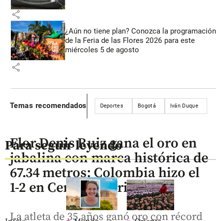
share
¿Aún no tiene plan? Conozca la programación
de la Feria de las Flores 2026 para este
miércoles 5 de agosto
share
Temas recomendados
Deportes
Bogotá
Iván Duque
Flor Denis Ruiz gana el oro en
Para seguir leyendo
jabalina con marca histórica de
67.34 metros; Colombia hizo el
1-2 en Centroamericanos
La atleta de 35 años ganó oro con récord