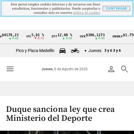
Este portal emplea cookies internas y de terceros con fines
estadísticos, funcionales y publicitarios. Puede aceptarlas o
CONTINUAR
consultar más en nuestra
politica de cookies
8,23
5,81 %
12,48 %
$386,1273
$1.750.905
IPC
DTF
UVR
SMMLV
Cintillo
 0.42
▼ 0.12
▲ 0.05
▲ 0.03
—
de
Pico y Placa Medellín
Jueves
3 y 6
3 y 6
indicadores
económicos
menu
person
search
Jueves
, 6 de Agosto de 2026
Colombia
Duque sanciona ley que crea
Ministerio del Deporte