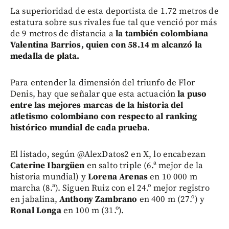
La superioridad de esta deportista de 1.72 metros de
estatura sobre sus rivales fue tal que venció por más
de 9 metros de distancia a
la también colombiana
Valentina Barrios, quien con 58.14 m alcanzó la
medalla de plata.
Para entender la dimensión del triunfo de Flor
Denis, hay que señalar que esta actuación
la puso
entre las mejores marcas de la historia del
atletismo colombiano con respecto al ranking
histórico mundial de cada prueba
.
El listado, según @AlexDatos2 en X, lo encabezan
Caterine Ibargüen
en salto triple (6.ª mejor de la
historia mundial) y
Lorena Arenas
en 10 000 m
marcha (8.ª). Siguen Ruiz con el 24.º mejor registro
en jabalina,
Anthony Zambrano
en 400 m (27.º) y
Ronal Longa
en 100 m (31.º).