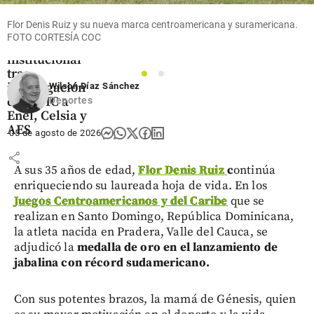
Acolgen
denuncia
Flor Denis Ruiz y su nueva marca centroamericana y suramericana.
supuesto
FOTO CORTESÍA COC
“hostigamiento
institucional”
tras
1
2
investigación
Wilson Díaz Sánchez
de la SIC a
Deportes
Enel, Celsia y
AES
05 de agosto de 2026
share
A sus 35 años de edad,
Flor Denis Ruiz
c
ontinúa
enriqueciendo su laureada hoja de vida. En los
Juegos Centroamericanos y del Caribe
que se
realizan en Santo Domingo, República Dominicana,
la atleta nacida en Pradera, Valle del Cauca, se
adjudicó la
medalla de oro en el lanzamiento de
jabalina con récord sudamericano.
Con sus potentes brazos, la mamá de Génesis, quien