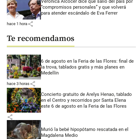
Verónica Alcocer dice que salió del país por
“compromisos personales” y que volverá
para atender escándalo de Eva Ferrer
share
hace 1 hora
Te recomendamos
6 de agosto en la Feria de las Flores: final de
la trova, tablados gratis y más planes en
Medellín
share
hace 3 horas
Concierto gratuito de Arelys Henao, tablado
en el Centro y recorridos por Santa Elena
este 6 de agosto en la Feria de las Flores
share
Murió la bebé hipopótamo rescatada en el
Magdalena Medio