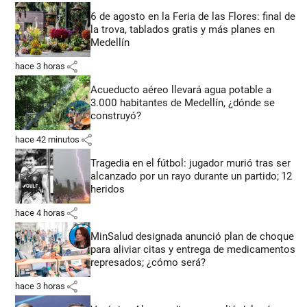
6 de agosto en la Feria de las Flores: final de
la trova, tablados gratis y más planes en
Medellín
share
hace 3 horas
Acueducto aéreo llevará agua potable a
3.000 habitantes de Medellín, ¿dónde se
construyó?
share
hace 42 minutos
Tragedia en el fútbol: jugador murió tras ser
alcanzado por un rayo durante un partido; 12
heridos
share
hace 4 horas
MinSalud designada anunció plan de choque
para aliviar citas y entrega de medicamentos
represados; ¿cómo será?
share
hace 3 horas