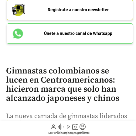
Regístrate a nuestro newsletter
Únete a nuestro canal de Whatsapp
Gimnastas colombianos se
lucen en Centroamericanos:
hicieron marca que solo han
alcanzado japoneses y chinos
La nueva camada de gimnastas liderados
por Ángel Barajas, campeona por
person
graphic_eq
play_arrow
photo_camera
account_circle
equipos en los Centroamericanos, busca
Mi Perfil
Pódcast
Reportajes gráficos
Videos
Suscríbete