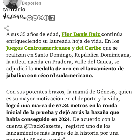
marco
Deportes
tarifario
de aseo
hace 1 hora
share
A sus 35 años de edad,
Flor Denis Ruiz
c
ontinúa
enriqueciendo su laureada hoja de vida. En los
Juegos Centroamericanos y del Caribe
que se
realizan en Santo Domingo, República Dominicana,
la atleta nacida en Pradera, Valle del Cauca, se
adjudicó la
medalla de oro en el lanzamiento de
jabalina con récord sudamericano.
Con sus potentes brazos, la mamá de Génesis, quien
es su mayor motivación en el deporte y la vida,
logró una marca de 67.34 metros en la ronda
inicial de la prueba y dejó atrás la hazaña que
había conseguido en 2024
. De acuerdo con la
cuenta @TrackGazette, “registró uno de los
lanzamientos más largos de la historia por una