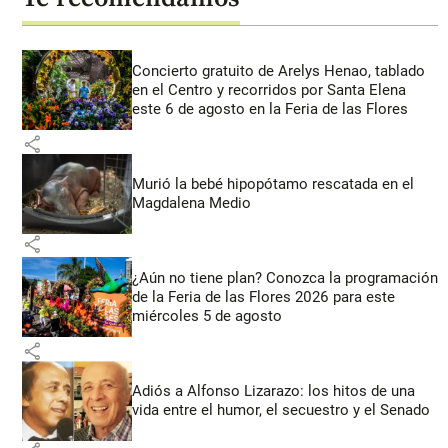
Concierto gratuito de Arelys Henao, tablado
en el Centro y recorridos por Santa Elena
este 6 de agosto en la Feria de las Flores
share
Murió la bebé hipopótamo rescatada en el
Magdalena Medio
share
¿Aún no tiene plan? Conozca la programación
de la Feria de las Flores 2026 para este
miércoles 5 de agosto
share
Adiós a Alfonso Lizarazo: los hitos de una
vida entre el humor, el secuestro y el Senado