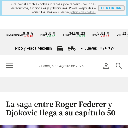
Este portal emplea cookies internas y de terceros con fines
estadísticos, funcionales y publicitarios. Puede aceptarlas o
CONTINUAR
consultar más en nuestra
politica de cookies
9,9 %
2,8 %
$4178,23
5,81 %
12,48 %
SEMPLEO
PIB
TRM
IPC
DTF
Cintillo
▼ 0.30
▲ 0.10
▲ 0.42
▼ 0.12
▲ 0.05
de
Pico y Placa Medellín
Jueves
3 y 6
3 y 6
indicadores
económicos
menu
person
search
Jueves
, 6 de Agosto de 2026
Colombia
La saga entre Roger Federer y
Djokovic llega a su capítulo 50