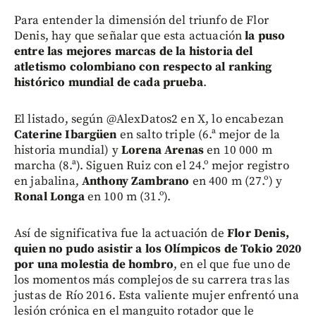
Para entender la dimensión del triunfo de Flor
Denis, hay que señalar que esta actuación
la puso
entre las mejores marcas de la historia del
atletismo colombiano con respecto al ranking
histórico mundial de cada prueba
.
El listado, según @AlexDatos2 en X, lo encabezan
Caterine Ibargüen
en salto triple (6.ª mejor de la
historia mundial) y
Lorena Arenas
en 10 000 m
marcha (8.ª). Siguen Ruiz con el 24.º mejor registro
en jabalina,
Anthony Zambrano
en 400 m (27.º) y
Ronal Longa
en 100 m (31.º).
Así de significativa fue la actuación de
Flor Denis,
quien no pudo asistir a los Olímpicos de Tokio 2020
por una molestia de hombro
, en el que fue uno de
los momentos más complejos de su carrera tras las
justas de Río 2016. Esta valiente mujer enfrentó una
lesión crónica en el manguito rotador que le