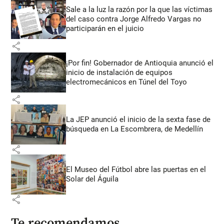
Sale a la luz la razón por la que las víctimas
del caso contra Jorge Alfredo Vargas no
participarán en el juicio
share
¡Por fin! Gobernador de Antioquia anunció el
inicio de instalación de equipos
electromecánicos en Túnel del Toyo
share
La JEP anunció el inicio de la sexta fase de
búsqueda en La Escombrera, de Medellín
share
El Museo del Fútbol abre las puertas en el
Solar del Águila
share
Te recomendamos