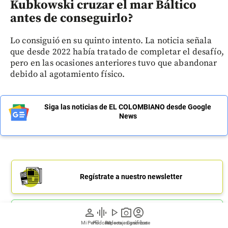
Kubkowski cruzar el mar Báltico
antes de conseguirlo?
Lo consiguió en su quinto intento. La noticia señala
que desde 2022 había tratado de completar el desafío,
pero en las ocasiones anteriores tuvo que abandonar
debido al agotamiento físico.
Siga las noticias de EL COLOMBIANO desde Google
News
Regístrate a nuestro newsletter
person
graphic_eq
play_arrow
photo_camera
account_circle
Únete a nuestro canal de Whatsapp
Mi Perfil
Pódcast
Reportajes gráficos
Videos
Suscríbete