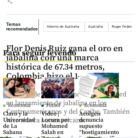
share
Temas
Abierto de Australia
Australia
Roger Federer
recomendados
Flor Denis Ruiz gana el oro en
Para seguir leyendo
jabalina con una marca
histórica de 67.34 metros,
Colombia hizo el 1-2
La atleta de 35 años ganó oro con récord
en lanzamiento de jabalina en los
Economía
Fútbol
Economía
Centroamericanos y del Caribe. También
Claro y la
Video |
Acolgen
hizo marca suramericana.
Universidad
Locura por
denuncia
de La
Mohamed
supuesto
Sabana
Salah en
“hostigamiento