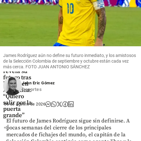
economía
share
Fútbol
James Rodríguez aún no define su futuro inmediato, y los amistosos
Jáminton
de la Selección Colombia de septiembre y octubre están cada vez
Campaz
más cerca. FOTO JUAN ANTONIO SÁNCHEZ
revela su
futuro tras
brillar en
John Eric Gómez
Argentina:
Deportes
“Quiero
salir por la
06 de agosto de 2026
puerta
grande”
El futuro de James Rodríguez sigue sin definirse. A
share
pocas semanas del cierre de los principales
mercados de fichajes del mundo, el capitán de la