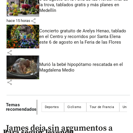
la trova, tablados gratis y más planes en
Medellín
share
hace 15 horas
Concierto gratuito de Arelys Henao, tablado
en el Centro y recorridos por Santa Elena
este 6 de agosto en la Feria de las Flores
share
Murió la bebé hipopótamo rescatada en el
Magdalena Medio
share
Temas
Deportes
Ciclismo
Tour de Francia
Unión 
recomendados
James deja sin argumentos a
Para seguir leyendo