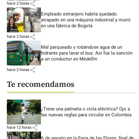
share
hace 2 horas
Empleado extranjero habría quedado
atrapado en una máquina industrial y murió
en una fábrica de Bogotá
share
hace 2 horas
Mal parqueado y robándose agua de un
hidrante para lavar el bus: Así fue la sanción
a un conductor en Medellín
share
hace 2 horas
Te recomendamos
¿Tiene una patineta o cicla eléctrica? Ojo a
las nuevas reglas para circular en Colombia
share
hace 12 horas
6 de agosto en la Feria de las Flores: final de