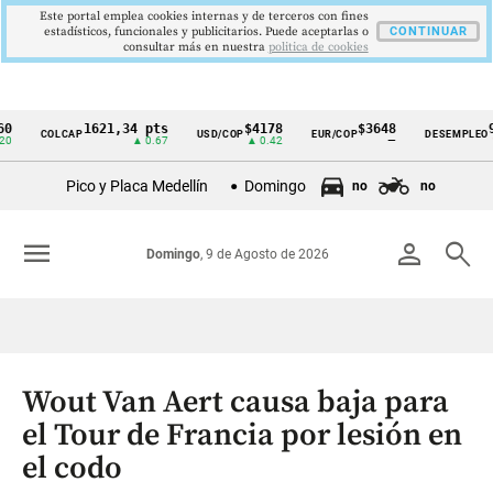
Este portal emplea cookies internas y de terceros con fines
estadísticos, funcionales y publicitarios. Puede aceptarlas o
CONTINUAR
consultar más en nuestra
politica de cookies
1621,34 pts
$4178
$3648
9,9 
COLCAP
USD/COP
EUR/COP
DESEMPLEO
Cintillo
▲ 0.67
▲ 0.42
—
▼ 0.3
de
Pico y Placa Medellín
Domingo
no
no
indicadores
económicos
menu
person
search
Domingo
, 9 de Agosto de 2026
Colombia
Wout Van Aert causa baja para
el Tour de Francia por lesión en
el codo