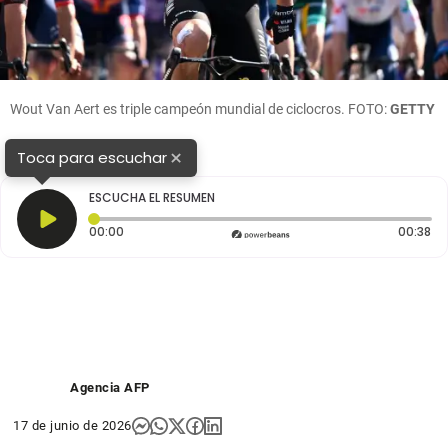
Wout Van Aert es triple campeón mundial de ciclocros. FOTO:
GETTY
×
Toca para escuchar
ESCUCHA EL RESUMEN
Tiempo transcurrido: 0 segundos
Du
00:00
00:38
Agencia AFP
17 de junio de 2026