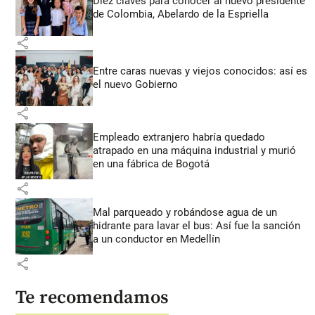
Diez claves para conocer al nuevo presidente
de Colombia, Abelardo de la Espriella
share
Entre caras nuevas y viejos conocidos: así es
el nuevo Gobierno
share
Empleado extranjero habría quedado
atrapado en una máquina industrial y murió
en una fábrica de Bogotá
share
Mal parqueado y robándose agua de un
hidrante para lavar el bus: Así fue la sanción
a un conductor en Medellín
share
Te recomendamos