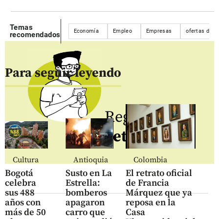
Temas
Economía
Empleo
Empresas
ofertas de 
recomendados
Para seguir leyendo
Regístrate al
newsletter
Cultura
Antioquia
Colombia
Bogotá
Susto en La
El retrato oficial
celebra
Estrella:
de Francia
sus 488
bomberos
Márquez que ya
años con
apagaron
reposa en la
más de 50
carro que
Casa