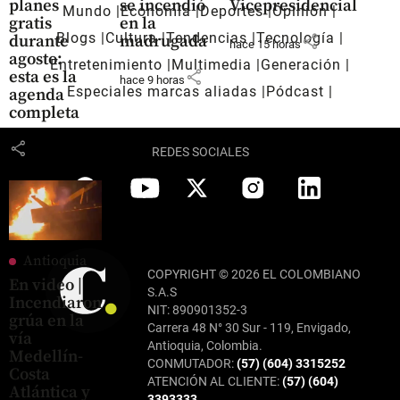
planes
se incendió
Vicepresidencial
Mundo
Economía
Deportes
Opinión
gratis
en la
Blogs
Cultura
Tendencias
Tecnología
share
durante
madrugada
hace 15 horas
agosto:
Entretenimiento
Multimedia
Generación
share
esta es la
hace 9 horas
Especiales marcas aliadas
Pódcast
agenda
completa
share
REDES SOCIALES
Antioquia
COPYRIGHT © 2026 EL COLOMBIANO
En video |
S.A.S
Incendiaron
NIT: 890901352-3
grúa en la
Carrera 48 N° 30 Sur - 119, Envigado,
vía
Antioquia, Colombia.
Medellín-
CONMUTADOR:
(57) (604) 3315252
Costa
ATENCIÓN AL CLIENTE:
(57) (604)
Atlántica y
3393333