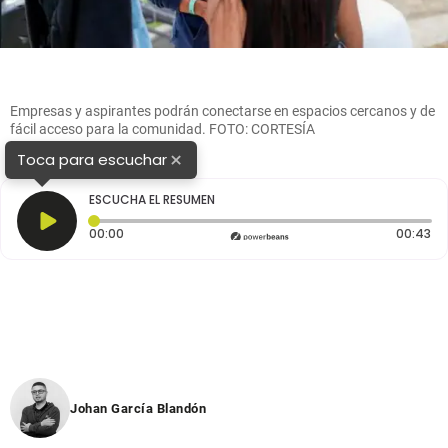
Empresas y aspirantes podrán conectarse en espacios cercanos y de
fácil acceso para la comunidad. FOTO: CORTESÍA
×
Toca para escuchar
ESCUCHA EL RESUMEN
Tiempo transcurrido: 0 segundos
Du
00:00
00:43
Johan García Blandón