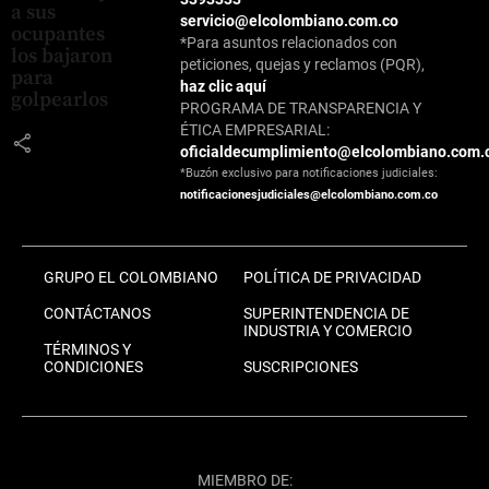
a sus
servicio@elcolombiano.com.co
ocupantes
*Para asuntos relacionados con
los bajaron
peticiones, quejas y reclamos (PQR),
para
haz clic aquí
golpearlos
PROGRAMA DE TRANSPARENCIA Y
ÉTICA EMPRESARIAL:
share
oficialdecumplimiento@elcolombiano.com.
*Buzón exclusivo para notificaciones judiciales:
notificacionesjudiciales@elcolombiano.com.co
GRUPO EL COLOMBIANO
POLÍTICA DE PRIVACIDAD
CONTÁCTANOS
SUPERINTENDENCIA DE
INDUSTRIA Y COMERCIO
TÉRMINOS Y
CONDICIONES
SUSCRIPCIONES
MIEMBRO DE: