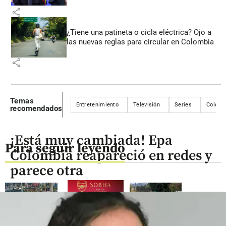
share
¿Tiene una patineta o cicla eléctrica? Ojo a
las nuevas reglas para circular en Colombia
share
Temas
Entretenimiento
Televisión
Series
Colomb
recomendados
¡Está muy cambiada! Epa
Para seguir leyendo
Colombia reapareció en redes y
parece otra