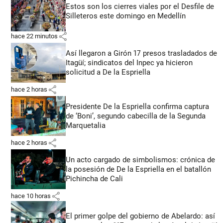
Estos son los cierres viales por el Desfile de
Silleteros este domingo en Medellín
share
hace 22 minutos
Así llegaron a Girón 17 presos trasladados de
Itagüí; sindicatos del Inpec ya hicieron
solicitud a De la Espriella
share
hace 2 horas
Presidente De la Espriella confirma captura
de ‘Boni’, segundo cabecilla de la Segunda
Marquetalia
share
hace 2 horas
Un acto cargado de simbolismos: crónica de
la posesión de De la Espriella en el batallón
Pichincha de Cali
share
hace 10 horas
El primer golpe del gobierno de Abelardo: así