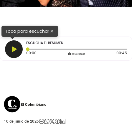
×
Toca para escuchar
ESCUCHA EL RESUMEN
Tiempo transcurrido: 0 segundos
Du
00:00
00:45
El Colombiano
10 de junio de 2026