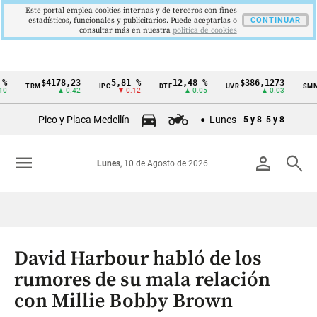
Este portal emplea cookies internas y de terceros con fines
estadísticos, funcionales y publicitarios. Puede aceptarlas o
CONTINUAR
consultar más en nuestra
politica de cookies
$4178,23
5,81 %
12,48 %
$386,1273
$
TRM
IPC
DTF
UVR
SMMLV
Cintillo
▲ 0.42
▼ 0.12
▲ 0.05
▲ 0.03
de
Pico y Placa Medellín
Lunes
5 y 8
5 y 8
indicadores
económicos
menu
person
search
Lunes
, 10 de Agosto de 2026
Colombia
David Harbour habló de los
rumores de su mala relación
con Millie Bobby Brown