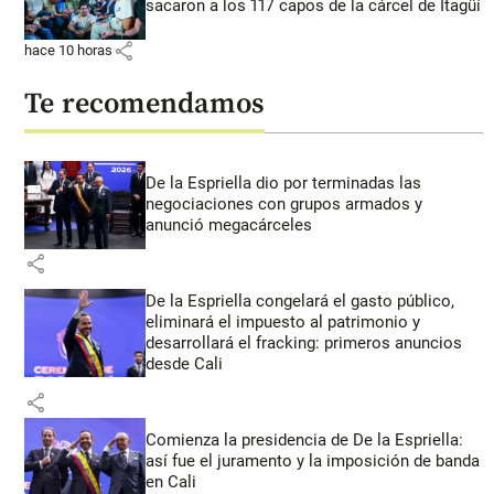
sacaron a los 117 capos de la cárcel de Itagüí
share
hace 10 horas
Te recomendamos
De la Espriella dio por terminadas las
negociaciones con grupos armados y
anunció megacárceles
share
De la Espriella congelará el gasto público,
eliminará el impuesto al patrimonio y
desarrollará el fracking: primeros anuncios
desde Cali
share
Comienza la presidencia de De la Espriella:
así fue el juramento y la imposición de banda
en Cali