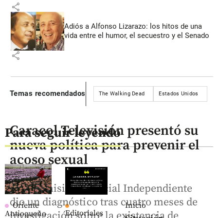
share
Adiós a Alfonso Lizarazo: los hitos de una
vida entre el humor, el secuestro y el Senado
share
Temas recomendados
The Walking Dead
Estados Unidos
Caracol Televisión presentó su
Para seguir leyendo
nueva política para prevenir el
acoso sexual
Una Comisión Especial Independiente
dio un diagnóstico tras cuatro meses de
Oriente
Inicio
Editoriales
Antioqueño
investigación sobre la existencia de