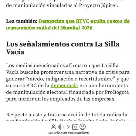
de manipulación vinculados al Proyecto Júpiter.
Lea también:
Denuncian que RTVC oculta costos de
transmisión radial del Mundial 2026
Los señalamientos contra La Silla
Vacía
Los medios mencionados afirmaron que La Silla
Vacía buscaba promover una narrativa de crisis para
generar “miedo, indignación e incertidumbre” y que
su curso ABC de la
democracia
era una herramienta
de manipulación electoral financiada por ProBogotá
para incidir en los empleados de las empresas.
Respecto a esto y tras una acción de tutela radicada
por Fundación La Silla Vacía y Juanita León, la Sala
person
graphic_eq
play_arrow
photo_camera
account_circle
Penal del
Tribunal Superior de Bogotá
determinó
Mi Perfil
Pódcast
Reportajes gráficos
Videos
Suscríbete
que
los medios Inravisión (RTVC) y la revista Raya