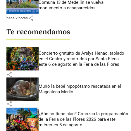
Comuna 13 de Medellín se vuelva
monumento a desaparecidos
share
hace 2 horas
Te recomendamos
Concierto gratuito de Arelys Henao, tablado
en el Centro y recorridos por Santa Elena
este 6 de agosto en la Feria de las Flores
share
Murió la bebé hipopótamo rescatada en el
Magdalena Medio
share
¿Aún no tiene plan? Conozca la programación
de la Feria de las Flores 2026 para este
miércoles 5 de agosto