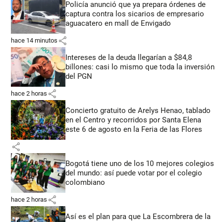
Policía anunció que ya prepara órdenes de
captura contra los sicarios de empresario
aguacatero en mall de Envigado
share
hace 14 minutos
Intereses de la deuda llegarían a $84,8
billones: casi lo mismo que toda la inversión
del PGN
share
hace 2 horas
Concierto gratuito de Arelys Henao, tablado
en el Centro y recorridos por Santa Elena
este 6 de agosto en la Feria de las Flores
share
Bogotá tiene uno de los 10 mejores colegios
del mundo: así puede votar por el colegio
colombiano
share
hace 2 horas
Así es el plan para que La Escombrera de la