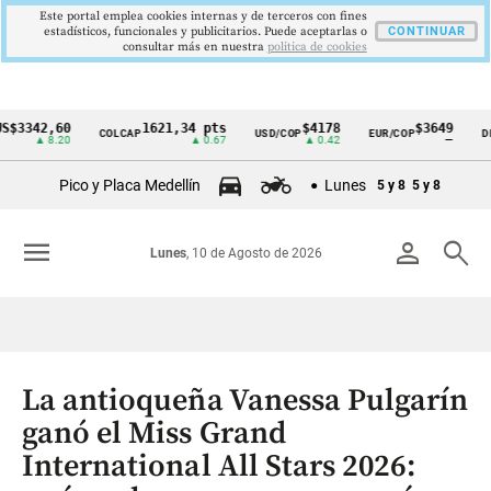
Este portal emplea cookies internas y de terceros con fines
estadísticos, funcionales y publicitarios. Puede aceptarlas o
CONTINUAR
consultar más en nuestra
politica de cookies
342,60
1621,34 pts
$4178
$3649
COLCAP
USD/COP
EUR/COP
DESEM
Cintillo
▲ 8.20
▲ 0.67
▲ 0.42
—
de
Pico y Placa Medellín
Lunes
5 y 8
5 y 8
indicadores
económicos
menu
person
search
Lunes
, 10 de Agosto de 2026
Colombia
La antioqueña Vanessa Pulgarín
ganó el Miss Grand
International All Stars 2026: