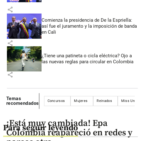
share
Comienza la presidencia de De la Espriella:
así fue el juramento y la imposición de banda
en Cali
share
¿Tiene una patineta o cicla eléctrica? Ojo a
las nuevas reglas para circular en Colombia
share
Temas
Concursos
Mujeres
Reinados
Miss Unive
recomendados
¡Está muy cambiada! Epa
Para seguir leyendo
Colombia reapareció en redes y