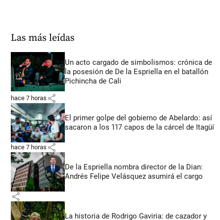
Las más leídas
Un acto cargado de simbolismos: crónica de
la posesión de De la Espriella en el batallón
Pichincha de Cali
share
hace 7 horas
El primer golpe del gobierno de Abelardo: así
sacaron a los 117 capos de la cárcel de Itagüí
share
hace 7 horas
De la Espriella nombra director de la Dian:
Andrés Felipe Velásquez asumirá el cargo
share
La historia de Rodrigo Gaviria: de cazador y