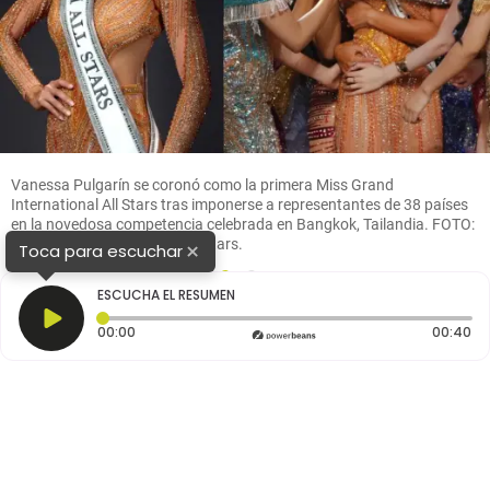
Vanessa Pulgarín se coronó como la primera Miss Grand
International All Stars tras imponerse a representantes de 38 países
en la novedosa competencia celebrada en Bangkok, Tailandia. FOTO:
Miss Grand International All Stars.
×
Toca para escuchar
1
2
ESCUCHA EL RESUMEN
Tiempo transcurrido: 0 segundos
Du
00:00
00:40