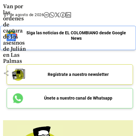
Van por
las
07 de agosto de 2026
órdenes
de
captura
Siga las noticias de EL COLOMBIANO desde Google
de los
News
asesinos
de Julián
en Las
Palmas
share
Regístrate a nuestro newsletter
Únete a nuestro canal de Whatsapp