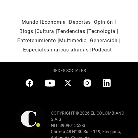
Mundo
Economía
Deportes
Opinión
Blogs
Cultura
Tendencias
Tecnología
Entretenimiento
Multimedia
Generación
Especiales marcas aliadas
Pódcast
REDES SOCIALES
COPYRIGHT © 2026 EL COLOMBIANO
S.A.S
NIT: 890901352-3
Carrera 48 N° 30 Sur - 119, Envigado,
Antioquia, Colombia.