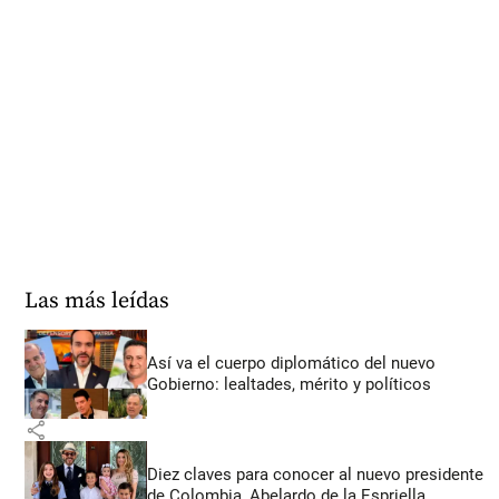
Las más leídas
Así va el cuerpo diplomático del nuevo
Gobierno: lealtades, mérito y políticos
share
Diez claves para conocer al nuevo presidente
de Colombia, Abelardo de la Espriella