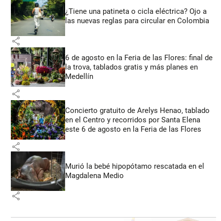
¿Tiene una patineta o cicla eléctrica? Ojo a
las nuevas reglas para circular en Colombia
share
6 de agosto en la Feria de las Flores: final de
la trova, tablados gratis y más planes en
Medellín
share
Concierto gratuito de Arelys Henao, tablado
en el Centro y recorridos por Santa Elena
este 6 de agosto en la Feria de las Flores
share
Murió la bebé hipopótamo rescatada en el
Magdalena Medio
share