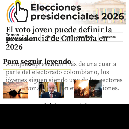
El voto joven puede definir la
Temas
presidencia de Colombia en
Política
Centro Democrático
Izquierda
De
recomendados
2026
Para seguir leyendo
Aunque representan más de una cuarta
parte del electorado colombiano, los
jóvenes siguen siendo uno de los sectores
con mayor abstención en las elecciones.
Fútbol
Antioquia
Economía
La FIFA
Susto en La
Mineros
intenta
Estrella:
logra
superar
bomberos
ingresos y