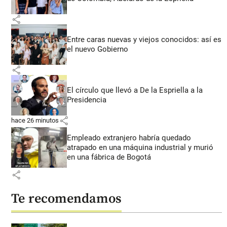
share
Entre caras nuevas y viejos conocidos: así es
el nuevo Gobierno
share
El círculo que llevó a De la Espriella a la
Presidencia
share
hace 26 minutos
Empleado extranjero habría quedado
atrapado en una máquina industrial y murió
en una fábrica de Bogotá
share
Te recomendamos