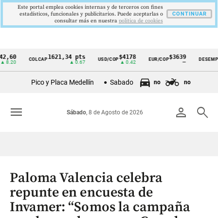
Este portal emplea cookies internas y de terceros con fines
estadísticos, funcionales y publicitarios. Puede aceptarlas o
CONTINUAR
consultar más en nuestra
politica de cookies
0
1621,34 pts
$4178
$3639
9
COLCAP
USD/COP
EUR/COP
DESEMPLEO
Cintillo
0
▲ 0.67
▲ 0.42
—
▼
de
Pico y Placa Medellín
Sabado
no
no
indicadores
económicos
menu
person
search
Sábado
, 8 de Agosto de 2026
Colombia
Paloma Valencia celebra
repunte en encuesta de
Invamer: “Somos la campaña