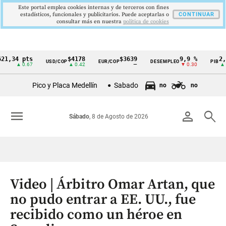
Este portal emplea cookies internas y de terceros con fines
estadísticos, funcionales y publicitarios. Puede aceptarlas o
CONTINUAR
consultar más en nuestra
politica de cookies
,34 pts
$4178
$3639
9,9 %
2,8 %
USD/COP
EUR/COP
DESEMPLEO
PIB
Cintillo
▲ 0.67
▲ 0.42
—
▼ 0.30
▲ 0.10
de
Pico y Placa Medellín
Sabado
no
no
indicadores
económicos
menu
person
search
Sábado
, 8 de Agosto de 2026
Colombia
Video | Árbitro Omar Artan, que
no pudo entrar a EE. UU., fue
recibido como un héroe en