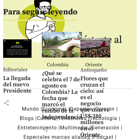
Para seguir leyendo
Regístrate al
newsletter
Colombia
Oriente
Editoriales
Antioqueño
¿Qué se
La llegada
Flores que
celebra el 7 de
del nuevo
cruzan el
agosto en
Presidente
cielo: así
Colombia? La
es el
fecha que
share
negocio
marcó el
Mundo
Economía
Deportes
Opinión
que mueve
rumbo de la
US$ 380
Independencia
Blogs
Cultura
Tendencias
Tecnología
millones
Entretenimiento
Multimedia
Generación
en el
share
Oriente
Especiales marcas aliadas
Pódcast