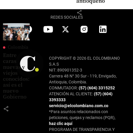
antioqueño
share
REDES SOCIALES
Colombia
Entre
COPYRIGHT © 2026 EL COLOMBIANO
caras
S.A.S
nuevas y
NIT: 890901352-3
viejos
Carrera 48 N° 30 Sur - 119, Envigado,
conocidos:
Antioquia, Colombia.
así es el
CONMUTADOR:
(57) (604) 3315252
nuevo
ATENCIÓN AL CLIENTE:
(57) (604)
Gobierno
3393333
servicio@elcolombiano.com.co
share
*Para asuntos relacionados con
peticiones, quejas y reclamos (PQR),
haz clic aquí
PROGRAMA DE TRANSPARENCIA Y