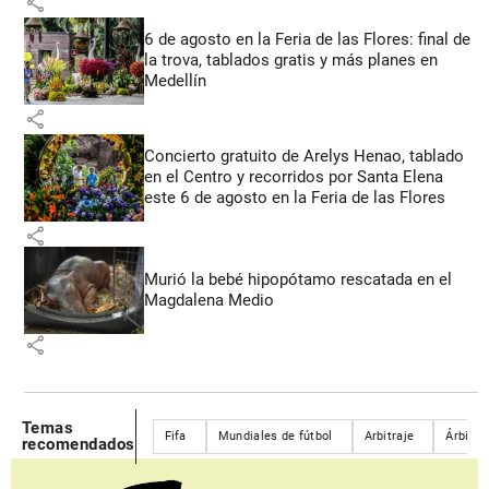
share
6 de agosto en la Feria de las Flores: final de
la trova, tablados gratis y más planes en
Medellín
share
Concierto gratuito de Arelys Henao, tablado
en el Centro y recorridos por Santa Elena
este 6 de agosto en la Feria de las Flores
share
Murió la bebé hipopótamo rescatada en el
Magdalena Medio
share
Temas
Fifa
Mundiales de fútbol
Arbitraje
Árbitro
recomendados