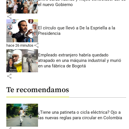
el nuevo Gobierno
share
El círculo que llevó a De la Espriella a la
Presidencia
share
hace 26 minutos
Empleado extranjero habría quedado
atrapado en una máquina industrial y murió
en una fábrica de Bogotá
share
Te recomendamos
¿Tiene una patineta o cicla eléctrica? Ojo a
las nuevas reglas para circular en Colombia