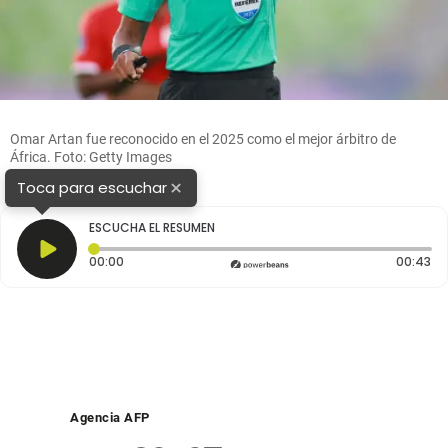
Omar Artan fue reconocido en el 2025 como el mejor árbitro de
África. Foto: Getty Images
×
Toca para escuchar
ESCUCHA EL RESUMEN
Tiempo transcurrido: 0 segundos
Du
00:00
00:43
Agencia AFP