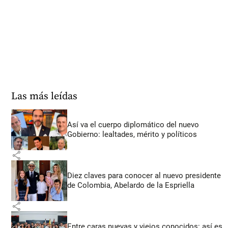
Las más leídas
Así va el cuerpo diplomático del nuevo
Gobierno: lealtades, mérito y políticos
share
Diez claves para conocer al nuevo presidente
de Colombia, Abelardo de la Espriella
share
Entre caras nuevas y viejos conocidos: así es