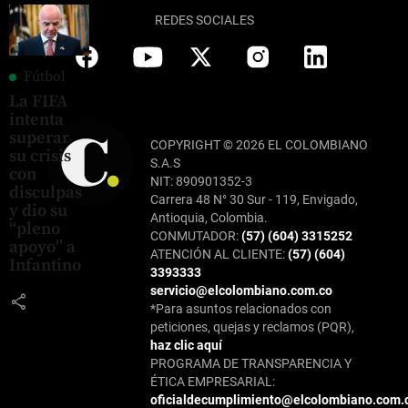
REDES SOCIALES
Fútbol
La FIFA
intenta
superar
COPYRIGHT © 2026 EL COLOMBIANO
su crisis
S.A.S
con
NIT: 890901352-3
disculpas
Carrera 48 N° 30 Sur - 119, Envigado,
y dio su
Antioquia, Colombia.
“pleno
CONMUTADOR:
(57) (604) 3315252
apoyo” a
ATENCIÓN AL CLIENTE:
(57) (604)
Infantino
3393333
servicio@elcolombiano.com.co
share
*Para asuntos relacionados con
peticiones, quejas y reclamos (PQR),
haz clic aquí
PROGRAMA DE TRANSPARENCIA Y
ÉTICA EMPRESARIAL:
oficialdecumplimiento@elcolombiano.com.