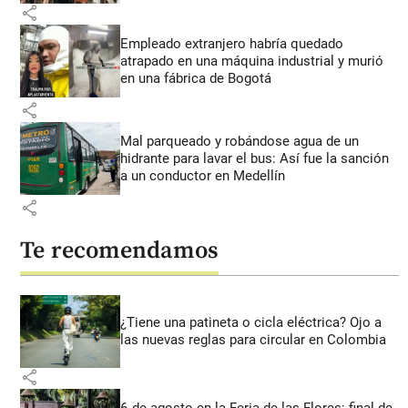
share
Empleado extranjero habría quedado
atrapado en una máquina industrial y murió
en una fábrica de Bogotá
share
Mal parqueado y robándose agua de un
hidrante para lavar el bus: Así fue la sanción
a un conductor en Medellín
share
Te recomendamos
¿Tiene una patineta o cicla eléctrica? Ojo a
las nuevas reglas para circular en Colombia
share
6 de agosto en la Feria de las Flores: final de