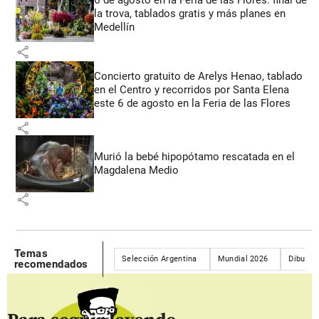
la trova, tablados gratis y más planes en
Medellín
share
Concierto gratuito de Arelys Henao, tablado
en el Centro y recorridos por Santa Elena
este 6 de agosto en la Feria de las Flores
share
Murió la bebé hipopótamo rescatada en el
Magdalena Medio
share
Temas
Selección Argentina
Mundial 2026
Dibu Ma
recomendados