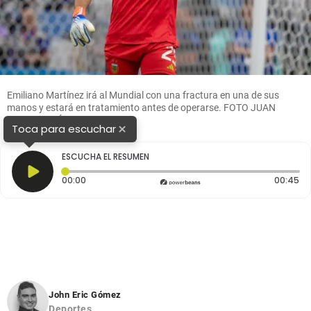
Emiliano Martínez irá al Mundial con una fractura en una de sus
manos y estará en tratamiento antes de operarse. FOTO JUAN
ANTONIO SÁNCHEZ
×
Toca para escuchar
ESCUCHA EL RESUMEN
Tiempo transcurrido: 0 segundos
Du
00:00
00:45
John Eric Gómez
Deportes