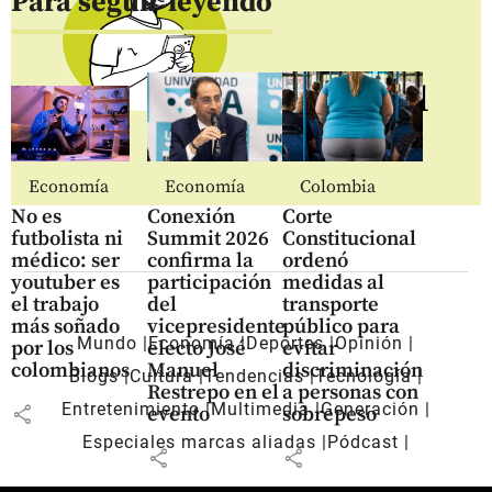
Para seguir leyendo
Regístrate al
newsletter
Economía
Economía
Colombia
No es
Conexión
Corte
futbolista ni
Summit 2026
Constitucional
médico: ser
confirma la
ordenó
youtuber es
participación
medidas al
el trabajo
del
transporte
más soñado
vicepresidente
público para
Mundo
Economía
Deportes
Opinión
por los
electo José
evitar
colombianos
Manuel
discriminación
Blogs
Cultura
Tendencias
Tecnología
Restrepo en el
a personas con
Entretenimiento
Multimedia
Generación
share
evento
sobrepeso
Especiales marcas aliadas
Pódcast
share
share