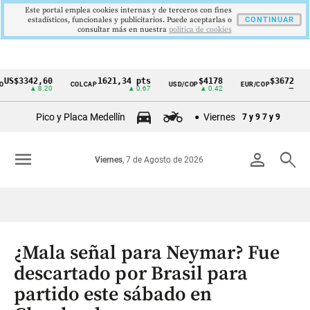
Este portal emplea cookies internas y de terceros con fines
estadísticos, funcionales y publicitarios. Puede aceptarlas o
CONTINUAR
consultar más en nuestra
politica de cookies
S$3342,60
1621,34 pts
$4178
$3672
COLCAP
USD/COP
EUR/COP
DE
Cintillo
▲ 8.20
▲ 0.67
▲ 0.42
—
de
Pico y Placa Medellín
Viernes
7 y 9
7 y 9
indicadores
económicos
menu
person
search
Viernes
, 7 de Agosto de 2026
Colombia
¿Mala señal para Neymar? Fue
descartado por Brasil para
partido este sábado en