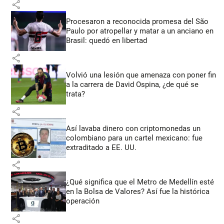
share
Procesaron a reconocida promesa del São
Paulo por atropellar y matar a un anciano en
Brasil: quedó en libertad
share
Volvió una lesión que amenaza con poner fin
a la carrera de David Ospina, ¿de qué se
trata?
share
Así lavaba dinero con criptomonedas
un
colombiano para un cartel mexicano: fue
extraditado a EE. UU.
share
¿Qué significa que el Metro de Medellín esté
en la Bolsa de Valores? Así fue la histórica
operación
share