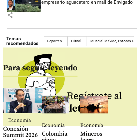
empresario aguacatero en mall de Envigado
share
Temas
Deportes
Fútbol
Mundial México, Estados Unid
recomendados
Para seguir leyendo
Regístrate al
newsletter
Economía
Economía
Economía
Conexión
Colombia
Mineros
Summit 2026