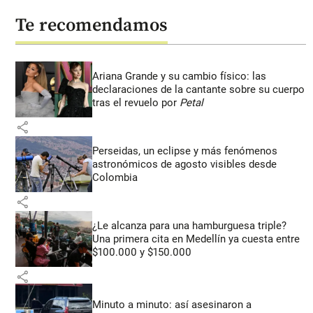
Te recomendamos
Ariana Grande y su cambio físico: las
declaraciones de la cantante sobre su cuerpo
tras el revuelo por
Petal
share
Perseidas, un eclipse y más fenómenos
astronómicos de agosto visibles desde
Colombia
share
¿Le alcanza para una hamburguesa triple?
Una primera cita en Medellín ya cuesta entre
$100.000 y $150.000
share
Minuto a minuto: así asesinaron a