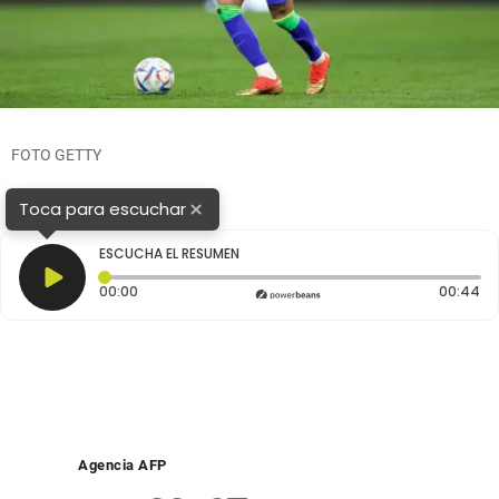
FOTO GETTY
×
Toca para escuchar
ESCUCHA EL RESUMEN
Tiempo transcurrido: 0 segundos
Du
00:00
00:44
Agencia AFP