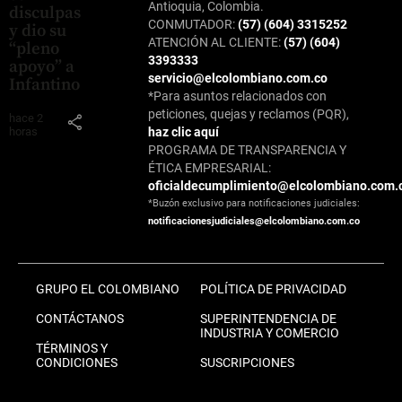
Antioquia, Colombia.
disculpas
CONMUTADOR:
(57) (604) 3315252
y dio su
ATENCIÓN AL CLIENTE:
(57) (604)
“pleno
3393333
apoyo” a
servicio@elcolombiano.com.co
Infantino
*Para asuntos relacionados con
peticiones, quejas y reclamos (PQR),
hace 2
share
horas
haz clic aquí
PROGRAMA DE TRANSPARENCIA Y
ÉTICA EMPRESARIAL:
oficialdecumplimiento@elcolombiano.com.
*Buzón exclusivo para notificaciones judiciales:
notificacionesjudiciales@elcolombiano.com.co
GRUPO EL COLOMBIANO
POLÍTICA DE PRIVACIDAD
CONTÁCTANOS
SUPERINTENDENCIA DE
INDUSTRIA Y COMERCIO
TÉRMINOS Y
CONDICIONES
SUSCRIPCIONES