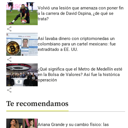
Volvió una lesión que amenaza con poner fin
a la carrera de David Ospina, ¿de qué se
trata?
share
Así lavaba dinero con criptomonedas
un
colombiano para un cartel mexicano: fue
extraditado a EE. UU.
share
¿Qué significa que el Metro de Medellín esté
en la Bolsa de Valores? Así fue la histórica
operación
share
Te recomendamos
Ariana Grande y su cambio físico: las