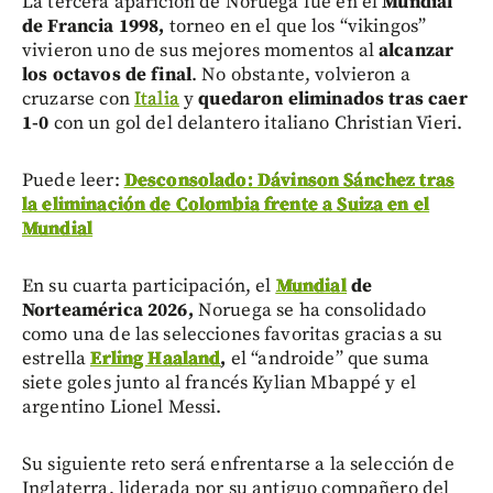
La tercera aparición de Noruega fue en el
Mundial
de Francia 1998,
torneo en el que los “vikingos”
vivieron uno de sus mejores momentos al
alcanzar
los octavos de final
. No obstante, volvieron a
cruzarse con
Italia
y
quedaron eliminados tras caer
1-0
con un gol del delantero italiano Christian Vieri.
Puede leer:
Desconsolado: Dávinson Sánchez tras
la eliminación de Colombia frente a Suiza en el
Mundial
En su cuarta participación, el
Mundial
de
Norteamérica 2026,
Noruega se ha consolidado
como una de las selecciones favoritas gracias a su
estrella
Erling Haaland
,
el “androide” que suma
siete goles junto al francés Kylian Mbappé y el
argentino Lionel Messi.
Su siguiente reto será enfrentarse a la selección de
Inglaterra, liderada por su antiguo compañero del