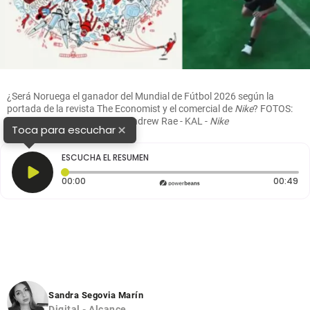
¿Será Noruega el ganador del Mundial de Fútbol 2026 según la
portada de la revista The Economist y el comercial de
Nike
? FOTOS:
The Economist Illustration - Andrew Rae - KAL -
Nike
×
Toca para escuchar
ESCUCHA EL RESUMEN
Tiempo transcurrido: 0 segundos
Du
00:00
00:49
Sandra Segovia Marín
Digital - Alcance