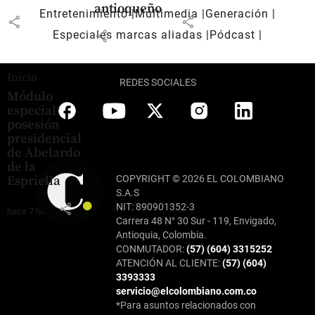
antioqueño
Entretenimiento
Multimedia
Generación
share
share
share
Especiales marcas aliadas
Pódcast
Inicio
REDES SOCIALES
Módulo
especial:
posesión
presidencial
de Abelardo
de la
COPYRIGHT © 2026 EL COLOMBIANO
Espriella
S.A.S
share
NIT: 890901352-3
hace 7 horas
Carrera 48 N° 30 Sur - 119, Envigado,
Antioquia, Colombia.
CONMUTADOR:
(57) (604) 3315252
ATENCIÓN AL CLIENTE:
(57) (604)
3393333
servicio@elcolombiano.com.co
*Para asuntos relacionados con