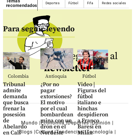
Temas
Deportes
Fútbol
Fifa
Redes sociales
recomendados
Para seguir leyendo
Regístrate al
newsletter
Colombia
Antioquia
Fútbol
Tribunal
¿Por no
Video |
admite
pagar
Figuras del
demanda
extorsiones?
fútbol
que busca
El motivo
italiano e
frenar la
por el cual
hinchas
posesión
bombardean
despidieron
de
mina con un
a Franco
Mundo
Economía
Deportes
Opinión
Abelardo
dron en el
Baresi en
Blogs
Cultura
Tendencias
Tecnología
en Cali
Nordeste
Milán