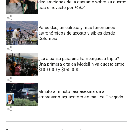
declaraciones de la cantante sobre su cuerpo
tras el revuelo por
Petal
share
Perseidas, un eclipse y más fenómenos
astronómicos de agosto visibles desde
Colombia
share
¿Le alcanza para una hamburguesa triple?
Una primera cita en Medellín ya cuesta entre
$100.000 y $150.000
share
Minuto a minuto: así asesinaron a
empresario aguacatero en mall de Envigado
share