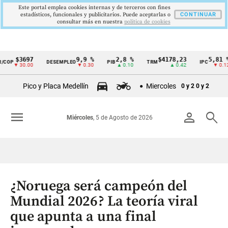
Este portal emplea cookies internas y de terceros con fines
estadísticos, funcionales y publicitarios. Puede aceptarlas o
CONTINUAR
consultar más en nuestra
politica de cookies
$3697
9,9 %
2,8 %
$4178,23
5,81 %
P
DESEMPLEO
PIB
TRM
IPC
Cintillo
▼ 30.00
▼ 0.30
▲ 0.10
▲ 0.42
▼ 0.12
de
Pico y Placa Medellín
Miercoles
0 y 2
0 y 2
indicadores
económicos
menu
person
search
Miércoles
, 5 de Agosto de 2026
Colombia
¿Noruega será campeón del
Mundial 2026? La teoría viral
que apunta a una final