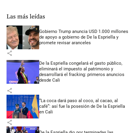
Las más leídas
Gobierno Trump anuncia USD 1.000 millones
de apoyo a gobierno de De la Espriella y
promete revisar aranceles
share
De la Espriella congelará el gasto público,
eliminará el impuesto al patrimonio y
desarrollará el fracking: primeros anuncios
desde Cali
share
“La coca dará paso al coco, al cacao, al
café”: así fue la posesión de De la Espriella
en Cali
share
De la Espriella dio por terminadas las