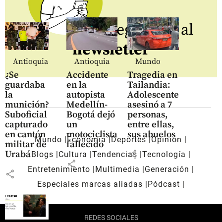
Regístrate al
newsletter
Antioquia
Antioquia
Mundo
¿Se
Accidente
Tragedia en
guardaba
en la
Tailandia:
la
autopista
Adolescente
munición?
Medellín-
asesinó a 7
Suboficial
Bogotá dejó
personas,
capturado
un
entre ellas,
en cantón
motociclista
sus abuelos
Mundo
Economía
Deportes
Opinión
militar de
fallecido
share
Urabá
Blogs
Cultura
Tendencias
Tecnología
share
Entretenimiento
Multimedia
Generación
share
Especiales marcas aliadas
Pódcast
REDES SOCIALES