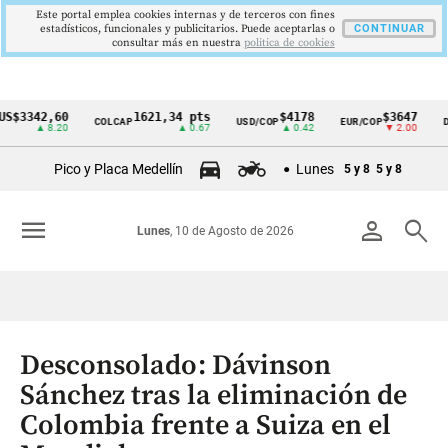
Este portal emplea cookies internas y de terceros con fines
estadísticos, funcionales y publicitarios. Puede aceptarlas o
CONTINUAR
consultar más en nuestra
politica de cookies
$3342,60
1621,34 pts
$4178
$3647
COLCAP
USD/COP
EUR/COP
DES
Cintillo
▲ 8.20
▲ 0.67
▲ 0.42
▼ 2.00
de
Pico y Placa Medellín
Lunes
5 y 8
5 y 8
indicadores
económicos
menu
person
search
Lunes
, 10 de Agosto de 2026
Colombia
Desconsolado: Dávinson
Sánchez tras la eliminación de
Colombia frente a Suiza en el