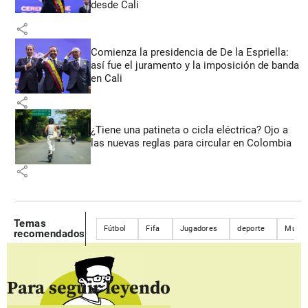
desde Cali
share
Comienza la presidencia de De la Espriella:
así fue el juramento y la imposición de banda
en Cali
share
¿Tiene una patineta o cicla eléctrica? Ojo a
las nuevas reglas para circular en Colombia
share
Temas
Fútbol
Fifa
Jugadores
deporte
Mundi
recomendados
Para seguir leyendo