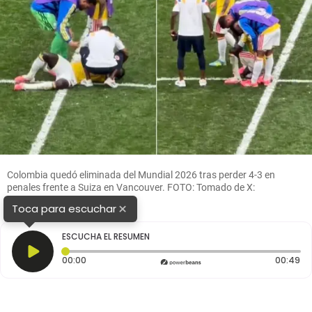
Colombia quedó eliminada del Mundial 2026 tras perder 4-3 en
penales frente a Suiza en Vancouver. FOTO: Tomado de X:
@PonchoMorales85
×
Toca para escuchar
ESCUCHA EL RESUMEN
Tiempo transcurrido: 0 segundos
Du
00:00
00:49