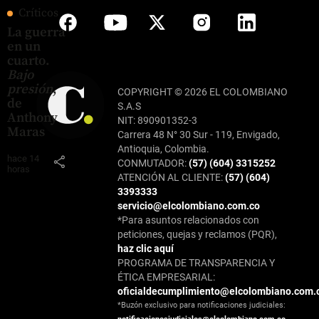
Críticos
La guerra
en un
cuarto.
Bajo
presión
,
COPYRIGHT © 2026 EL COLOMBIANO
de
S.A.S
Anthony
NIT: 890901352-3
Maras
Carrera 48 N° 30 Sur - 119, Envigado,
Antioquia, Colombia.
hace 14
share
CONMUTADOR:
(57) (604) 3315252
horas
ATENCIÓN AL CLIENTE:
(57) (604)
3393333
servicio@elcolombiano.com.co
*Para asuntos relacionados con
peticiones, quejas y reclamos (PQR),
haz clic aquí
PROGRAMA DE TRANSPARENCIA Y
ÉTICA EMPRESARIAL:
oficialdecumplimiento@elcolombiano.com.
*Buzón exclusivo para notificaciones judiciales: