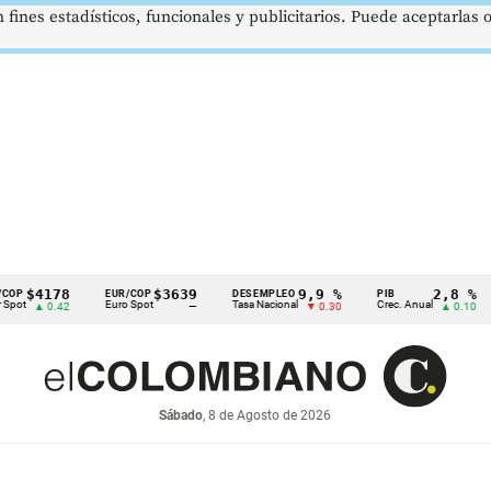
 fines estadísticos, funcionales y publicitarios. Puede aceptarlas
178
$3639
9,9 %
2,8 %
EUR/COP
DESEMPLEO
PIB
TR
Euro Spot
Tasa Nacional
Crec. Anual
Tasa
 0.42
—
▼ 0.30
▲ 0.10
Sábado
, 8 de Agosto de 2026