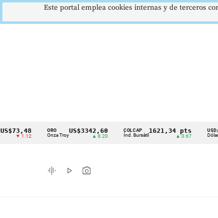
Este portal emplea cookies internas y de terceros con
3,48
US$3342,60
1621,34 pts
$4
ORO
COLCAP
USD/COP
Cintillo
Onza Troy
Índ. Bursátil
Dólar Spot
 1.12
▲ 8.20
▲ 0.67
▲
de
indicadores
graphic_eq
play_arrow
photo_camera
económicos
Colombia