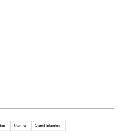
ico
Shakira
Gianni Infantino