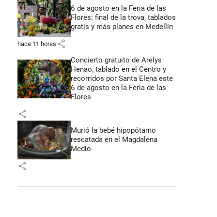
6 de agosto en la Feria de las
Flores: final de la trova, tablados
gratis y más planes en Medellín
share
hace 11 horas
Concierto gratuito de Arelys
Henao, tablado en el Centro y
recorridos por Santa Elena este
6 de agosto en la Feria de las
Flores
share
Murió la bebé hipopótamo
rescatada en el Magdalena
Medio
share