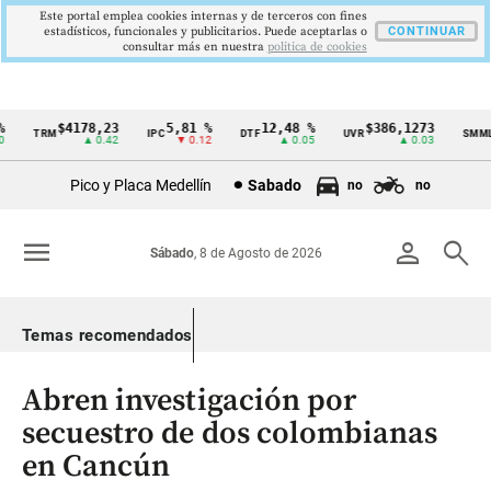
Este portal emplea cookies internas y de terceros con fines
estadísticos, funcionales y publicitarios. Puede aceptarlas o
CONTINUAR
consultar más en nuestra
politica de cookies
$4178,23
5,81 %
12,48 %
$386,1273
TRM
IPC
DTF
UVR
SMMLV
Cintillo
▲ 0.42
▼ 0.12
▲ 0.05
▲ 0.03
de
Pico y Placa Medellín
Sabado
no
no
indicadores
económicos
menu
person
search
Sábado
, 8 de Agosto de 2026
Colombia
Temas recomendados
Abren investigación por
secuestro de dos colombianas
en Cancún