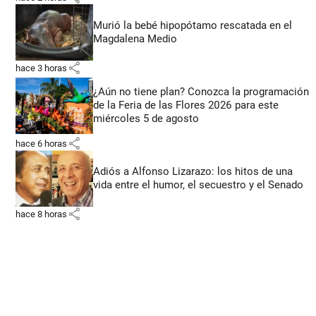
Murió la bebé hipopótamo rescatada en el
Magdalena Medio
share
hace 3 horas
¿Aún no tiene plan? Conozca la programación
de la Feria de las Flores 2026 para este
miércoles 5 de agosto
share
hace 6 horas
Adiós a Alfonso Lizarazo: los hitos de una
vida entre el humor, el secuestro y el Senado
share
hace 8 horas