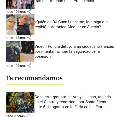
tras cuatro años en la Presidencia
share
hace 10 horas
¿Quién es DJ Gunn Lundemo, la amiga que
recibió a Verónica Alcocer en Suecia?
share
hace 11 horas
Video | Policía detuvo a un ciudadano francés
por intentar romper la seguridad de la
posesión
share
hace 10 horas
Te recomendamos
Concierto gratuito de Arelys Henao, tablado
en el Centro y recorridos por Santa Elena
este 6 de agosto en la Feria de las Flores
share
hace 2 horas