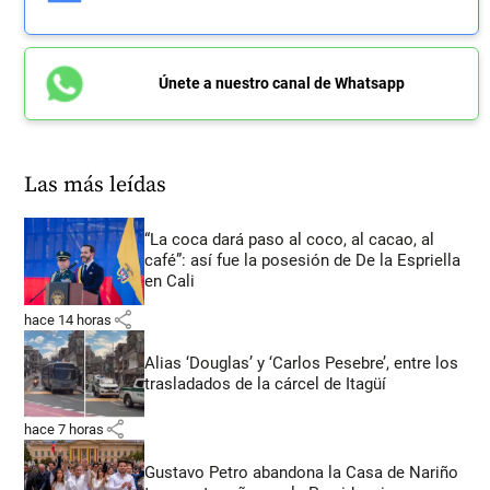
Únete a nuestro canal de Whatsapp
Las más leídas
“La coca dará paso al coco, al cacao, al
café”: así fue la posesión de De la Espriella
en Cali
share
hace 14 horas
Alias ‘Douglas’ y ‘Carlos Pesebre’, entre los
trasladados de la cárcel de Itagüí
share
hace 7 horas
Gustavo Petro abandona la Casa de Nariño