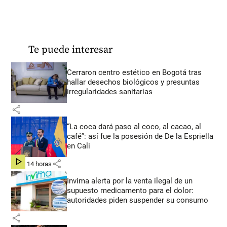
Te puede interesar
Cerraron centro estético en Bogotá tras
hallar desechos biológicos y presuntas
irregularidades sanitarias
share
“La coca dará paso al coco, al cacao, al
café”: así fue la posesión de De la Espriella
en Cali
share
hace 14 horas
Invima alerta por la venta ilegal de un
supuesto medicamento para el dolor:
autoridades piden suspender su consumo
share