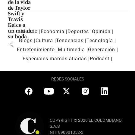
de la vida
de Taylor
Swift y
Travis
Kelce a
un mes de
Mundo
Economía
Deportes
Opinión
su boda
Blogs
Cultura
Tendencias
Tecnología
share
Entretenimiento
Multimedia
Generación
Especiales marcas aliadas
Pódcast
REDES SOCIALES
COPYRIGHT © 2026 EL COLOMBIANO
S.A.S
NIT: 890901352-3