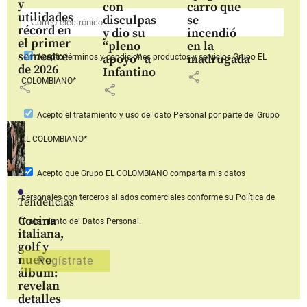
y
con
carro que
utilidades
disculpas
se
récord en
y dio su
incendió
el primer
“pleno
en la
semestre
apoyo” a
madrugada
Acepto
términos y condiciones productos y servicios
Grupo EL
de 2026
Infantino
share
COLOMBIANO*
share
share
Acepto
el tratamiento y uso del dato Personal
por parte del Grupo
EL COLOMBIANO*
Acepto que Grupo EL COLOMBIANO
comparta mis datos
personales con terceros aliados comerciales
conforme su Política de
Tendencias
Cocina
Tratamiento del Datos Personal.
italiana,
golf y
nuevo
álbum:
revelan
detalles