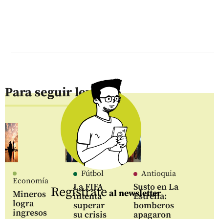
Para seguir leyendo
Fútbol
Antioquia
Economía
La FIFA
Susto en La
Regístrate
al newsletter
Mineros
intenta
Estrella:
logra
superar
bomberos
ingresos
su crisis
apagaron