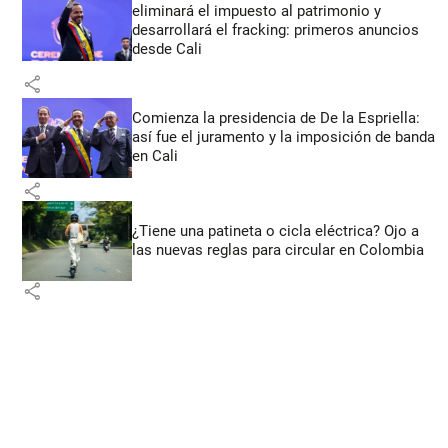
eliminará el impuesto al patrimonio y
desarrollará el fracking: primeros anuncios
desde Cali
share
Comienza la presidencia de De la Espriella:
así fue el juramento y la imposición de banda
en Cali
share
¿Tiene una patineta o cicla eléctrica? Ojo a
las nuevas reglas para circular en Colombia
share