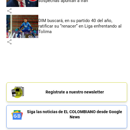
sospechas apuntan a Irán
share
DIM buscará, en su partido 40 del año,
ratificar su “renacer” en Liga enfrentando al
Tolima
share
Regístrate a nuestro newsletter
Siga las noticias de EL COLOMBIANO desde Google
News