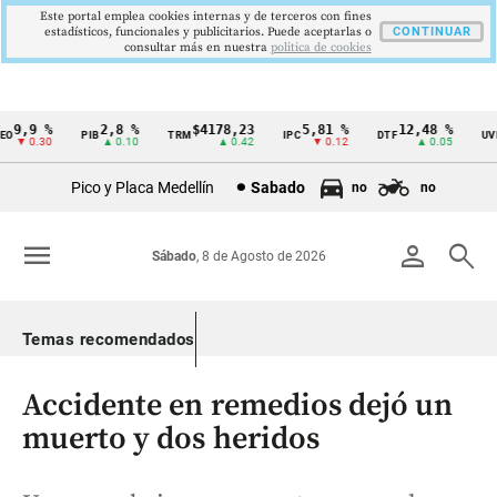
Este portal emplea cookies internas y de terceros con fines
estadísticos, funcionales y publicitarios. Puede aceptarlas o
CONTINUAR
consultar más en nuestra
politica de cookies
9,9 %
2,8 %
$4178,23
5,81 %
12,48 %
O
PIB
TRM
IPC
DTF
UVR
Cintillo
▼ 0.30
▲ 0.10
▲ 0.42
▼ 0.12
▲ 0.05
de
Pico y Placa Medellín
Sabado
no
no
indicadores
económicos
menu
person
search
Sábado
, 8 de Agosto de 2026
Colombia
Temas recomendados
Accidente en remedios dejó un
muerto y dos heridos