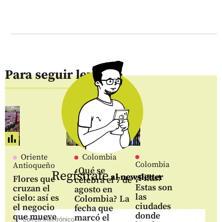
Para seguir leyendo
Oriente
Colombia
Colombia
Antioqueño
¿Qué se
Regístrate
al newsletter
¡Pilas!
Flores que
celebra el 7 de
Estas son
cruzan el
agosto en
las
cielo: así es
Colombia? La
ciudades
el negocio
fecha que
donde
que mueve
marcó el