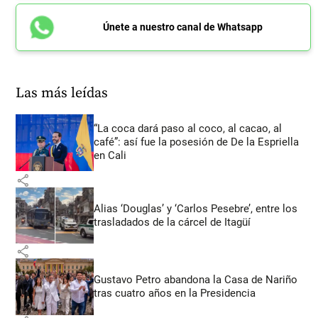
Únete a nuestro canal de Whatsapp
Las más leídas
“La coca dará paso al coco, al cacao, al
café”: así fue la posesión de De la Espriella
en Cali
share
Alias ‘Douglas’ y ‘Carlos Pesebre’, entre los
trasladados de la cárcel de Itagüí
share
Gustavo Petro abandona la Casa de Nariño
tras cuatro años en la Presidencia