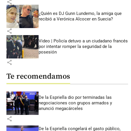
share
¿Quién es DJ Gunn Lundemo, la amiga que
recibió a Verónica Alcocer en Suecia?
share
Video | Policía detuvo a un ciudadano francés
por intentar romper la seguridad de la
posesión
share
Te recomendamos
De la Espriella dio por terminadas las
negociaciones con grupos armados y
anunció megacárceles
share
De la Espriella congelará el gasto público,