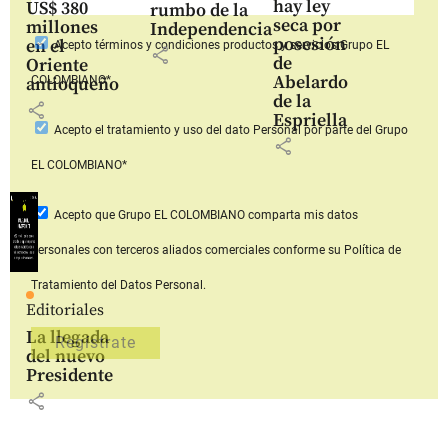
hay ley
US$ 380
rumbo de la
seca por
millones
Independencia
posesión
en el
Acepto
términos y condiciones productos y servicios
Grupo EL
share
de
Oriente
Abelardo
COLOMBIANO*
antioqueño
de la
share
Espriella
Acepto
el tratamiento y uso del dato Personal
por parte del Grupo
share
EL COLOMBIANO*
Acepto que Grupo EL COLOMBIANO
comparta mis datos
personales con terceros aliados comerciales
conforme su Política de
Tratamiento del Datos Personal.
Editoriales
La llegada
del nuevo
Presidente
share