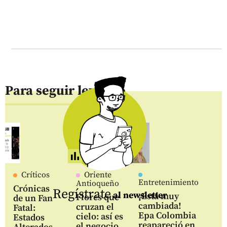
Para seguir leyendo
Críticos
Oriente
Entretenimiento
Antioqueño
Crónicas
Regístrate
al newsletter
¡Está muy
Flores que
de un Fan
cambiada!
cruzan el
Fatal:
Epa Colombia
cielo: así es
Estados
reapareció en
el negocio