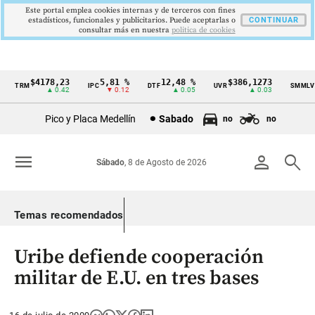
Este portal emplea cookies internas y de terceros con fines
estadísticos, funcionales y publicitarios. Puede aceptarlas o
CONTINUAR
consultar más en nuestra
politica de cookies
$4178,23
5,81 %
12,48 %
$386,1273
$1
TRM
IPC
DTF
UVR
SMMLV
Cintillo
▲ 0.42
▼ 0.12
▲ 0.05
▲ 0.03
de
Pico y Placa Medellín
Sabado
no
no
indicadores
económicos
menu
person
search
Sábado
, 8 de Agosto de 2026
Colombia
Temas recomendados
Uribe defiende cooperación
militar de E.U. en tres bases