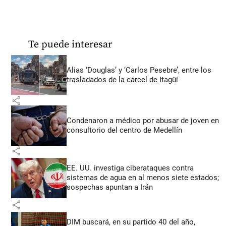
Te puede interesar
Alias ‘Douglas’ y ‘Carlos Pesebre’, entre los
trasladados de la cárcel de Itagüí
share
Condenaron a médico por abusar de joven en
consultorio del centro de Medellín
share
EE. UU. investiga ciberataques contra
sistemas de agua en al menos siete estados;
sospechas apuntan a Irán
share
DIM buscará, en su partido 40 del año,