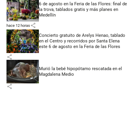
6 de agosto en la Feria de las Flores: final de
la trova, tablados gratis y más planes en
Medellín
share
hace 12 horas
Concierto gratuito de Arelys Henao, tablado
en el Centro y recorridos por Santa Elena
este 6 de agosto en la Feria de las Flores
share
Murió la bebé hipopótamo rescatada en el
Magdalena Medio
share