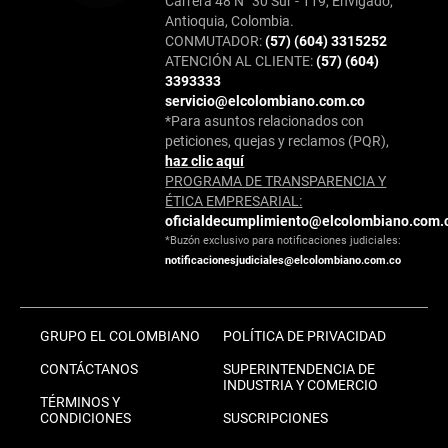
Carrera 48 N° 30 Sur - 119, Envigado,
Antioquia, Colombia.
CONMUTADOR:
(57) (604) 3315252
ATENCIÓN AL CLIENTE:
(57) (604)
3393333
servicio@elcolombiano.com.co
*Para asuntos relacionados con
peticiones, quejas y reclamos (PQR),
haz clic aquí
PROGRAMA DE TRANSPARENCIA Y
ÉTICA EMPRESARIAL:
oficialdecumplimiento@elcolombiano.com.
*Buzón exclusivo para notificaciones judiciales:
notificacionesjudiciales@elcolombiano.com.co
GRUPO EL COLOMBIANO
POLÍTICA DE PRIVACIDAD
CONTÁCTANOS
SUPERINTENDENCIA DE
INDUSTRIA Y COMERCIO
TÉRMINOS Y
CONDICIONES
SUSCRIPCIONES