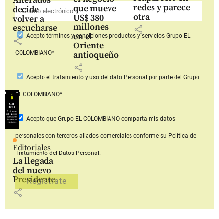
Alterados
redes y parece
que mueve
decide
otra
US$ 380
volver a
millones
escucharse
share
en el
Acepto
términos y condiciones productos y servicios
Grupo EL
share
Oriente
COLOMBIANO*
antioqueño
share
Acepto
el tratamiento y uso del dato Personal
por parte del Grupo
EL COLOMBIANO*
Acepto que Grupo EL COLOMBIANO
comparta mis datos
personales con terceros aliados comerciales
conforme su Política de
Editoriales
Tratamiento del Datos Personal.
La llegada
del nuevo
Presidente
share