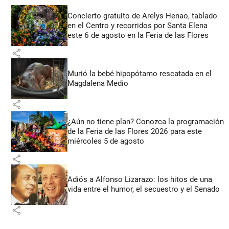
Concierto gratuito de Arelys Henao, tablado
en el Centro y recorridos por Santa Elena
este 6 de agosto en la Feria de las Flores
share
Murió la bebé hipopótamo rescatada en el
Magdalena Medio
share
¿Aún no tiene plan? Conozca la programación
de la Feria de las Flores 2026 para este
miércoles 5 de agosto
share
Adiós a Alfonso Lizarazo: los hitos de una
vida entre el humor, el secuestro y el Senado
share