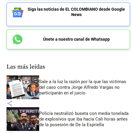
Siga las noticias de EL COLOMBIANO desde Google
News
Únete a nuestro canal de Whatsapp
Las más leídas
Sale a la luz la razón por la que las víctimas
del caso contra Jorge Alfredo Vargas no
participarán en el juicio
share
Policía neutralizó buseta con media tonelada
de explosivos que iba hacia Cali horas antes
de la posesión de De la Espriella