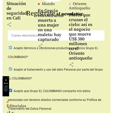
Situación
Mundo
Oriente
de
Antioqueño
En Grecia
Regístrate
seguridad
al newsletter
Flores que
encontraron
en Cali
cruzan el
muerta a
share
cielo: así es
una mujer
el negocio
en una
que mueve
maleta: hay
US$ 380
capturado
millones
share
en el
Acepto
términos y condiciones productos y servicios
Grupo EL
Oriente
COLOMBIANO*
antioqueño
share
Acepto
el tratamiento y uso del dato Personal
por parte del Grupo
EL COLOMBIANO*
Acepto que Grupo EL COLOMBIANO
comparta mis datos
personales con terceros aliados comerciales
conforme su Política de
Editoriales
Tratamiento del Datos Personal.
¿La