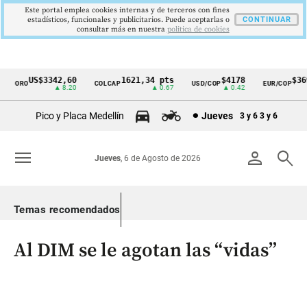
Este portal emplea cookies internas y de terceros con fines
estadísticos, funcionales y publicitarios. Puede aceptarlas o
CONTINUAR
consultar más en nuestra
politica de cookies
US$3342,60
1621,34 pts
$4178
$3697
ORO
COLCAP
USD/COP
EUR/COP
Cintillo
▲ 8.20
▲ 0.67
▲ 0.42
—
de
Pico y Placa Medellín
Jueves
3 y 6
3 y 6
indicadores
económicos
menu
person
search
Jueves
, 6 de Agosto de 2026
Colombia
Temas recomendados
Al DIM se le agotan las “vidas”