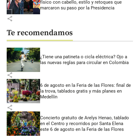
físico con cabello, estilo y retoques que
marcaron su paso por la Presidencia
share
Te recomendamos
¿Tiene una patineta o cicla eléctrica? Ojo a
las nuevas reglas para circular en Colombia
share
6 de agosto en la Feria de las Flores: final de
la trova, tablados gratis y más planes en
Medellín
share
Concierto gratuito de Arelys Henao, tablado
en el Centro y recorridos por Santa Elena
este 6 de agosto en la Feria de las Flores