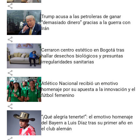
share
Trump acusa a las petroleras de ganar
“demasiado dinero” gracias a la guerra con
Irán
share
Cerraron centro estético en Bogotá tras
hallar desechos biológicos y presuntas
irregularidades sanitarias
share
Atlético Nacional recibió un emotivo
homenaje por su apuesta a la innovación y el
fútbol femenino
share
“¡Qué alegría tenerte!”: el emotivo homenaje
del Bayern a Luis Díaz tras su primer año en
el club alemán
share