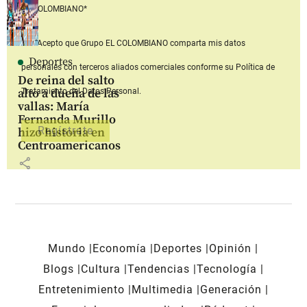
EL COLOMBIANO*
Acepto que Grupo EL COLOMBIANO
comparta mis datos
Deportes
personales con terceros aliados comerciales
conforme su Política de
De reina del salto
alto a dueña de las
Tratamiento del Datos Personal.
vallas: María
Fernanda Murillo
hizo historia en
Centroamericanos
share
Mundo
Economía
Deportes
Opinión
Blogs
Cultura
Tendencias
Tecnología
Entretenimiento
Multimedia
Generación