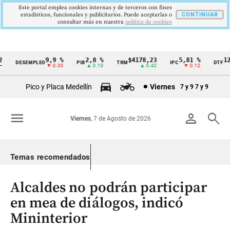
Este portal emplea cookies internas y de terceros con fines
estadísticos, funcionales y publicitarios. Puede aceptarlas o
CONTINUAR
consultar más en nuestra
politica de cookies
9,9 %
2,8 %
$4178,23
5,81 %
12,4
DESEMPLEO
PIB
TRM
IPC
DTF
Cintillo
▼ 0.30
▲ 0.10
▲ 0.42
▼ 0.12
▲ 
de
Pico y Placa Medellín
Viernes
7 y 9
7 y 9
indicadores
económicos
menu
person
search
Viernes
, 7 de Agosto de 2026
Colombia
Temas recomendados
Alcaldes no podrán participar
en mea de diálogos, indicó
Mininterior