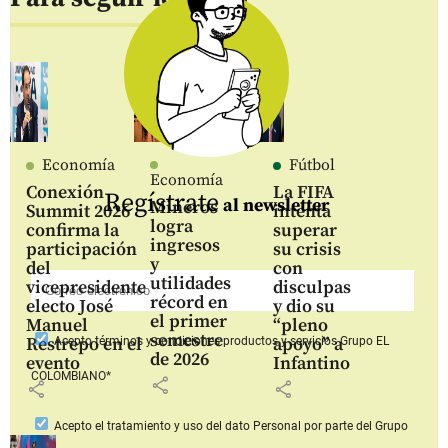
Economía
Fútbol
Economía
Conexión
La FIFA
Regístrate
al newsletter
Mineros
Summit 2026
intenta
logra
confirma la
superar
ingresos
participación
su crisis
y
del
con
utilidades
vicepresidente
disculpas
récord en
electo José
y dio su
el primer
Manuel
“pleno
semestre
Restrepo en el
apoyo” a
Acepto
términos y condiciones productos y servicios
Grupo EL
de 2026
evento
Infantino
COLOMBIANO*
share
share
share
Acepto
el tratamiento y uso del dato Personal
por parte del Grupo