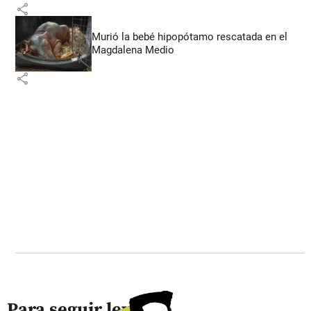
share
Murió la bebé hipopótamo rescatada en el
Magdalena Medio
share
Para seguir leyendo