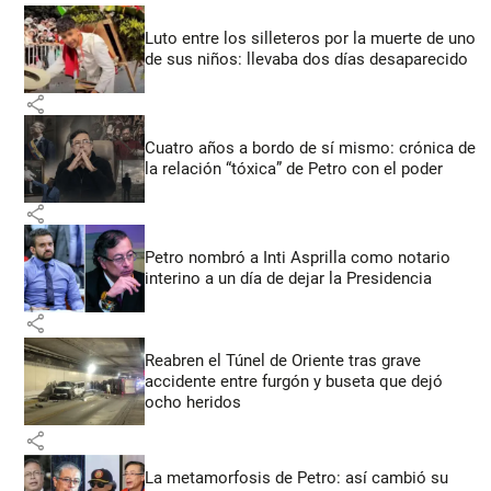
Luto entre los silleteros por la muerte de uno
de sus niños: llevaba dos días desaparecido
share
Cuatro años a bordo de sí mismo: crónica de
la relación “tóxica” de Petro con el poder
share
Petro nombró a Inti Asprilla como notario
interino a un día de dejar la Presidencia
share
Reabren el Túnel de Oriente tras grave
accidente entre furgón y buseta que dejó
ocho heridos
share
La metamorfosis de Petro: así cambió su