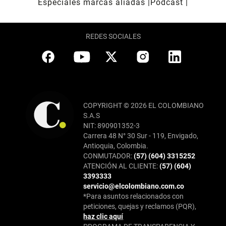
Especiales marcas aliadas
Pódcast
REDES SOCIALES
COPYRIGHT © 2026 EL COLOMBIANO
S.A.S
NIT: 890901352-3
Carrera 48 N° 30 Sur - 119, Envigado,
Antioquia, Colombia.
CONMUTADOR:
(57) (604) 3315252
ATENCIÓN AL CLIENTE:
(57) (604)
3393333
servicio@elcolombiano.com.co
*Para asuntos relacionados con
peticiones, quejas y reclamos (PQR),
haz clic aquí