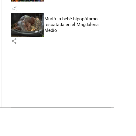
Flores
share
Murió la bebé hipopótamo
rescatada en el Magdalena
Medio
share