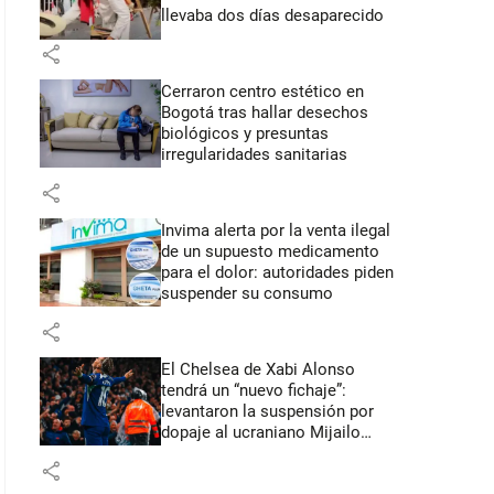
llevaba dos días desaparecido
share
Cerraron centro estético en
Bogotá tras hallar desechos
biológicos y presuntas
irregularidades sanitarias
share
Invima alerta por la venta ilegal
de un supuesto medicamento
para el dolor: autoridades piden
suspender su consumo
share
El Chelsea de Xabi Alonso
tendrá un “nuevo fichaje”:
levantaron la suspensión por
dopaje al ucraniano Mijailo
Mudryk
share