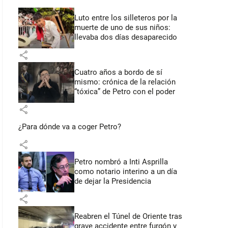
Luto entre los silleteros por la
muerte de uno de sus niños:
llevaba dos días desaparecido
share
Cuatro años a bordo de sí
mismo: crónica de la relación
“tóxica” de Petro con el poder
share
¿Para dónde va a coger Petro?
share
Petro nombró a Inti Asprilla
como notario interino a un día
de dejar la Presidencia
share
Reabren el Túnel de Oriente tras
grave accidente entre furgón y