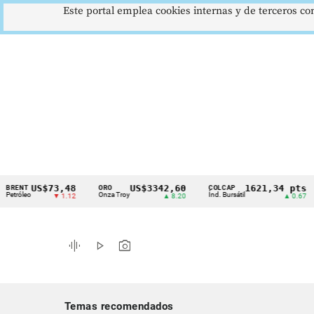
Este portal emplea cookies internas y de terceros con
US$73,48
US$3342,60
1621,34 pts
T
ORO
COLCAP
US
Cintillo
eo
Onza Troy
Índ. Bursátil
Dól
▼ 1.12
▲ 8.20
▲ 0.67
de
indicadores
graphic_eq
play_arrow
photo_camera
económicos
Colombia
Temas recomendados