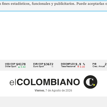
 fines estadísticos, funcionales y publicitarios. Puede aceptarlas
$4178
$3672
9,9 %
2,8 %
D/COP
EUR/COP
DESEMPLEO
PIB
ar Spot
Euro Spot
Tasa Nacional
Crec. Anual
▲ 0.42
—
▼ 0.30
▲ 0.10
Viernes
, 7 de Agosto de 2026