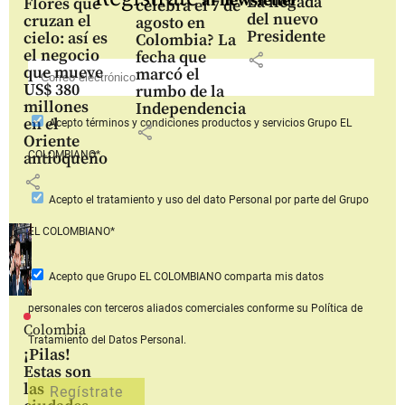
al newsletter
La llegada
Flores que
celebra el 7 de
del nuevo
cruzan el
agosto en
Presidente
cielo: así es
Colombia? La
el negocio
fecha que
share
que mueve
marcó el
US$ 380
rumbo de la
millones
Independencia
en el
Acepto
términos y condiciones productos y servicios
Grupo EL
share
Oriente
COLOMBIANO*
antioqueño
share
Acepto
el tratamiento y uso del dato Personal
por parte del Grupo
EL COLOMBIANO*
Acepto que Grupo EL COLOMBIANO
comparta mis datos
personales con terceros aliados comerciales
conforme su Política de
Colombia
Tratamiento del Datos Personal.
¡Pilas!
Estas son
las