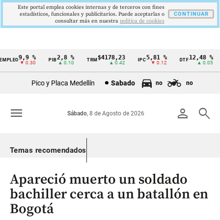
Este portal emplea cookies internas y de terceros con fines
estadísticos, funcionales y publicitarios. Puede aceptarlas o
CONTINUAR
consultar más en nuestra
politica de cookies
9,9 %
2,8 %
$4178,23
5,81 %
12,48 %
MPLEO
PIB
TRM
IPC
DTF
Cintillo
▼ 0.30
▲ 0.10
▲ 0.42
▼ 0.12
▲ 0.05
de
Pico y Placa Medellín
Sabado
no
no
indicadores
económicos
menu
person
search
Sábado
, 8 de Agosto de 2026
Colombia
Temas recomendados
Apareció muerto un soldado
bachiller cerca a un batallón en
Bogotá