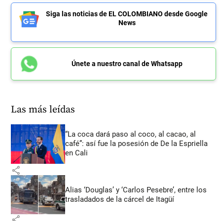
Siga las noticias de EL COLOMBIANO desde Google
News
Únete a nuestro canal de Whatsapp
Las más leídas
“La coca dará paso al coco, al cacao, al
café”: así fue la posesión de De la Espriella
en Cali
share
Alias ‘Douglas’ y ‘Carlos Pesebre’, entre los
trasladados de la cárcel de Itagüí
share