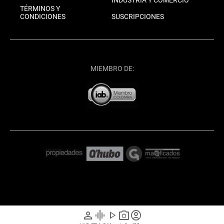
INDUSTRIA Y COMERCIO
TÉRMINOS Y
CONDICIONES
SUSCRIPCIONES
MIEMBRO DE:
person
graphic_eq
play_arrow
photo_camera
account_circle