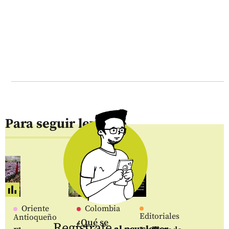
Para seguir leyendo
Oriente
Colombia
Editoriales
Antioqueño
¿Qué se
Regístrate