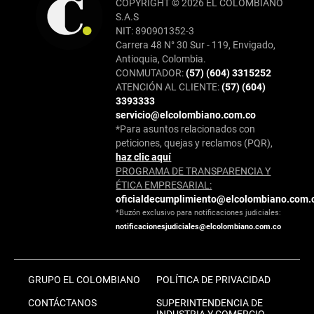
COPYRIGHT © 2026 EL COLOMBIANO
S.A.S
NIT: 890901352-3
Carrera 48 N° 30 Sur - 119, Envigado,
Antioquia, Colombia.
CONMUTADOR:
(57) (604) 3315252
ATENCIÓN AL CLIENTE:
(57) (604)
3393333
servicio@elcolombiano.com.co
*Para asuntos relacionados con
peticiones, quejas y reclamos (PQR),
haz clic aquí
PROGRAMA DE TRANSPARENCIA Y
ÉTICA EMPRESARIAL:
oficialdecumplimiento@elcolombiano.com.
*Buzón exclusivo para notificaciones judiciales:
notificacionesjudiciales@elcolombiano.com.co
GRUPO EL COLOMBIANO
POLÍTICA DE PRIVACIDAD
CONTÁCTANOS
SUPERINTENDENCIA DE