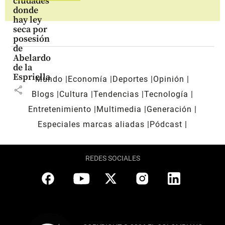
ciudades
donde
hay ley
seca por
posesión
de
Abelardo
de la
Espriella
Mundo
Economía
Deportes
Opinión
share
Blogs
Cultura
Tendencias
Tecnología
Entretenimiento
Multimedia
Generación
Especiales marcas aliadas
Pódcast
REDES SOCIALES