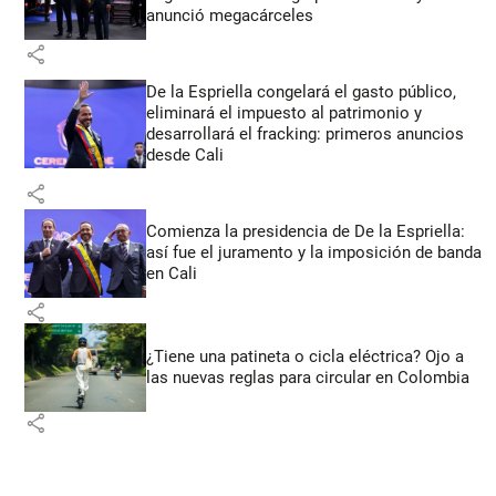
anunció megacárceles
share
De la Espriella congelará el gasto público,
eliminará el impuesto al patrimonio y
desarrollará el fracking: primeros anuncios
desde Cali
share
Comienza la presidencia de De la Espriella:
así fue el juramento y la imposición de banda
en Cali
share
¿Tiene una patineta o cicla eléctrica? Ojo a
las nuevas reglas para circular en Colombia
share