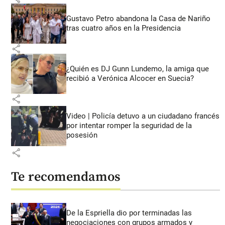
Gustavo Petro abandona la Casa de Nariño
tras cuatro años en la Presidencia
share
¿Quién es DJ Gunn Lundemo, la amiga que
recibió a Verónica Alcocer en Suecia?
share
Video | Policía detuvo a un ciudadano francés
por intentar romper la seguridad de la
posesión
share
Te recomendamos
De la Espriella dio por terminadas las
negociaciones con grupos armados y