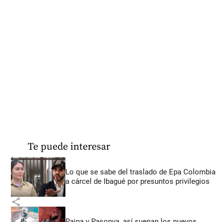
Te puede interesar
Lo que se sabe del traslado de Epa Colombia
a cárcel de Ibagué por presuntos privilegios
share
Paipa y Pasonva, así suenan los nuevos