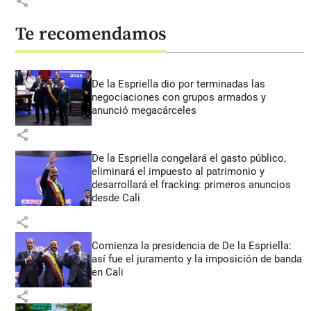
share
Te recomendamos
De la Espriella dio por terminadas las
negociaciones con grupos armados y
anunció megacárceles
share
De la Espriella congelará el gasto público,
eliminará el impuesto al patrimonio y
desarrollará el fracking: primeros anuncios
desde Cali
share
Comienza la presidencia de De la Espriella:
así fue el juramento y la imposición de banda
en Cali
share