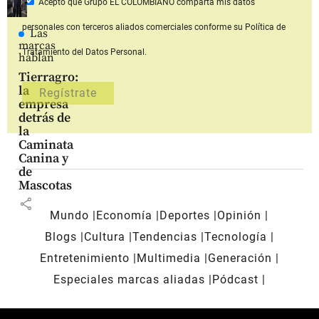
Acepto que Grupo EL COLOMBIANO
comparta mis datos
personales con terceros aliados comerciales
conforme su Política de
Las
marcas
Tratamiento del Datos Personal.
hablan
Tierragro:
la
empresa
detrás de
la
Caminata
Canina y
de
Mascotas
share
Mundo
Economía
Deportes
Opinión
Blogs
Cultura
Tendencias
Tecnología
Entretenimiento
Multimedia
Generación
Especiales marcas aliadas
Pódcast