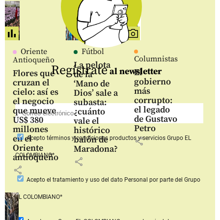
Oriente
Fútbol
Columnistas
Antioqueño
La pelota
Regístrate
al newsletter
El
Flores que
de la
gobierno
cruzan el
‘Mano de
más
cielo: así es
Dios’ sale a
corrupto:
el negocio
subasta:
el legado
que mueve
¿cuánto
de Gustavo
US$ 380
vale el
Petro
millones
histórico
en el
balón de
Acepto
términos y condiciones productos y servicios
Grupo EL
share
Oriente
Maradona?
COLOMBIANO*
antioqueño
share
share
Acepto
el tratamiento y uso del dato Personal
por parte del Grupo
EL COLOMBIANO*