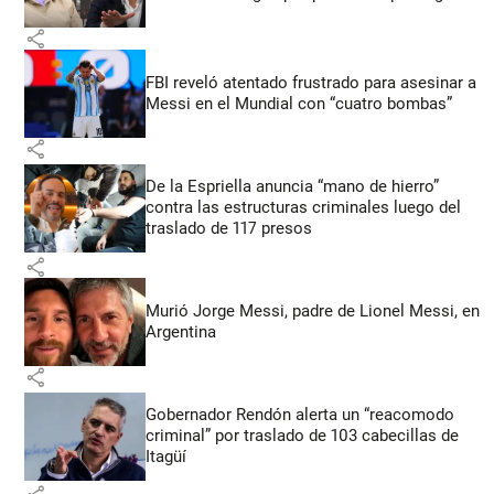
share
FBI reveló atentado frustrado para asesinar a
Messi en el Mundial con “cuatro bombas”
share
De la Espriella anuncia “mano de hierro”
contra las estructuras criminales luego del
traslado de 117 presos
share
Murió Jorge Messi, padre de Lionel Messi, en
Argentina
share
Gobernador Rendón alerta un “reacomodo
criminal” por traslado de 103 cabecillas de
Itagüí