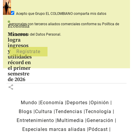
Acepto que Grupo EL COLOMBIANO
comparta mis datos
personales con terceros aliados comerciales
conforme su Política de
Economía
Mineros
Tratamiento del Datos Personal.
logra
ingresos
y
utilidades
récord en
el primer
semestre
de 2026
share
Mundo
Economía
Deportes
Opinión
Blogs
Cultura
Tendencias
Tecnología
Entretenimiento
Multimedia
Generación
Especiales marcas aliadas
Pódcast