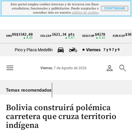
Este portal emplea cookies internas y de terceros con fines
estadísticos, funcionales y publicitarios. Puede aceptarlas o
CONTINUAR
consultar más en nuestra
politica de cookies
US$3342,60
1621,34 pts
$4178
$3672
ORO
COLCAP
USD/COP
EUR/COP
Cintillo
▲ 8.20
▲ 0.67
▲ 0.42
—
de
Pico y Placa Medellín
Viernes
7 y 9
7 y 9
indicadores
económicos
menu
person
search
Viernes
, 7 de Agosto de 2026
Colombia
Temas recomendados
Bolivia construirá polémica
carretera que cruza territorio
indígena