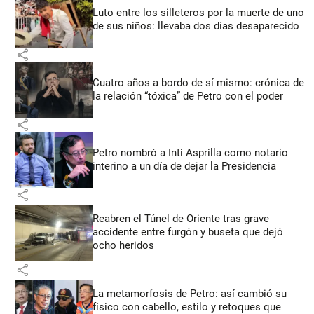
Luto entre los silleteros por la muerte de uno
de sus niños: llevaba dos días desaparecido
share
Cuatro años a bordo de sí mismo: crónica de
la relación “tóxica” de Petro con el poder
share
Petro nombró a Inti Asprilla como notario
interino a un día de dejar la Presidencia
share
Reabren el Túnel de Oriente tras grave
accidente entre furgón y buseta que dejó
ocho heridos
share
La metamorfosis de Petro: así cambió su
físico con cabello, estilo y retoques que