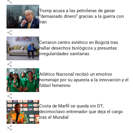
share
Trump acusa a las petroleras de ganar
“demasiado dinero” gracias a la guerra con
Irán
share
Cerraron centro estético en Bogotá tras
hallar desechos biológicos y presuntas
irregularidades sanitarias
share
Atlético Nacional recibió un emotivo
homenaje por su apuesta a la innovación y el
fútbol femenino
share
Costa de Marfil se queda sin DT;
decimoctavo entrenador que deja el cargo
tras el Mundial
share