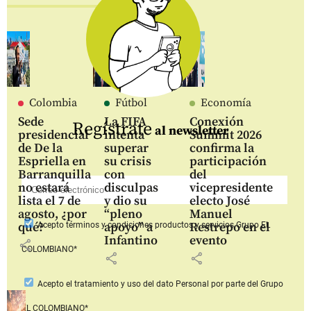
Colombia
Fútbol
Economía
Sede
La FIFA
Conexión
Regístrate
al newsletter
presidencial
intenta
Summit 2026
de De la
superar
confirma la
Espriella en
su crisis
participación
Barranquilla
con
del
no estará
disculpas
vicepresidente
lista el 7 de
y dio su
electo José
agosto, ¿por
“pleno
Manuel
qué?
apoyo” a
Restrepo en el
Acepto
términos y condiciones productos y servicios
Grupo EL
Infantino
evento
share
COLOMBIANO*
share
share
Acepto
el tratamiento y uso del dato Personal
por parte del Grupo
EL COLOMBIANO*