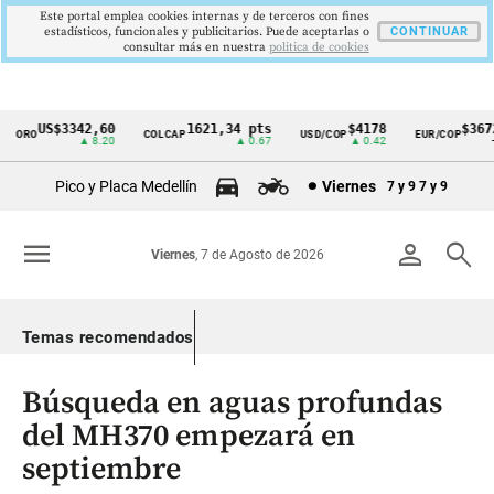
Este portal emplea cookies internas y de terceros con fines
estadísticos, funcionales y publicitarios. Puede aceptarlas o
CONTINUAR
consultar más en nuestra
politica de cookies
US$3342,60
1621,34 pts
$4178
$3672
ORO
COLCAP
USD/COP
EUR/COP
Cintillo
▲ 8.20
▲ 0.67
▲ 0.42
—
de
Pico y Placa Medellín
Viernes
7 y 9
7 y 9
indicadores
económicos
menu
person
search
Viernes
, 7 de Agosto de 2026
Colombia
Temas recomendados
Búsqueda en aguas profundas
del MH370 empezará en
septiembre