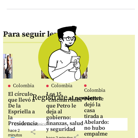
Para seguir leyendo
Colombia
Colombia
Colombia
El círculo
Los 15
Regístrate
al newsletter
Petro le
que llevó a
“chicharrones”
dejó la
De la
que Petro le
casa
Espriella a
deja al
tirada a
la
gobierno:
Abelardo:
Presidencia
finanzas, salud
no hubo
y seguridad
hace 2
share
empalme
minutos
share
hace 2 minutos