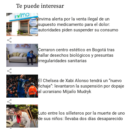
Te puede interesar
Invima alerta por la venta ilegal de un
supuesto medicamento para el dolor:
autoridades piden suspender su consumo
share
Cerraron centro estético en Bogotá tras
hallar desechos biológicos y presuntas
irregularidades sanitarias
share
El Chelsea de Xabi Alonso tendrá un “nuevo
fichaje”: levantaron la suspensión por dopaje
al ucraniano Mijailo Mudryk
share
Luto entre los silleteros por la muerte de uno
de sus niños: llevaba dos días desaparecido