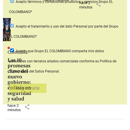
Acepto
términos y condiciones productos y servicios
Grupo EL
hace 2
share
minutos
COLOMBIANO*
Acepto
el tratamiento y uso del dato Personal
por parte del Grupo
EL COLOMBIANO*
Acepto que Grupo EL COLOMBIANO
comparta mis datos
Colombia
Las 10
personales con terceros aliados comerciales
conforme su Política de
promesas
clave del
Tratamiento del Datos Personal.
nuevo
gobierno:
énfasis en
seguridad
y salud
hace 2
share
minutos