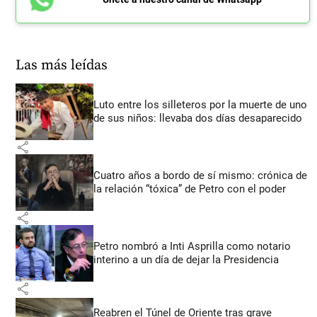
Las más leídas
Luto entre los silleteros por la muerte de uno
de sus niños: llevaba dos días desaparecido
share
Cuatro años a bordo de sí mismo: crónica de
la relación “tóxica” de Petro con el poder
share
Petro nombró a Inti Asprilla como notario
interino a un día de dejar la Presidencia
share
Reabren el Túnel de Oriente tras grave