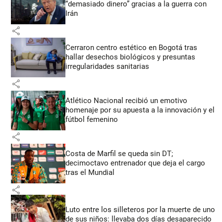
“demasiado dinero” gracias a la guerra con
Irán
share
Cerraron centro estético en Bogotá tras
hallar desechos biológicos y presuntas
irregularidades sanitarias
share
Atlético Nacional recibió un emotivo
homenaje por su apuesta a la innovación y el
fútbol femenino
share
Costa de Marfil se queda sin DT;
decimoctavo entrenador que deja el cargo
tras el Mundial
share
Luto entre los silleteros por la muerte de uno
de sus niños: llevaba dos días desaparecido