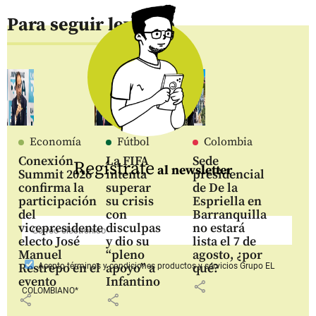
Para seguir leyendo
Economía
Fútbol
Colombia
Conexión
La FIFA
Sede
Regístrate
al newsletter
Summit 2026
intenta
presidencial
confirma la
superar
de De la
participación
su crisis
Espriella en
del
con
Barranquilla
vicepresidente
disculpas
no estará
electo José
y dio su
lista el 7 de
Manuel
“pleno
agosto, ¿por
Restrepo en el
apoyo” a
qué?
Acepto
términos y condiciones productos y servicios
Grupo EL
evento
Infantino
share
COLOMBIANO*
share
share