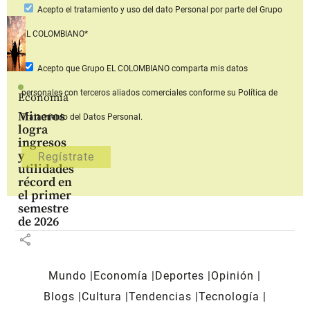
Acepto
el tratamiento y uso del dato Personal
por parte del Grupo
EL COLOMBIANO*
Acepto que Grupo EL COLOMBIANO
comparta mis datos
personales con terceros aliados comerciales
conforme su Política de
Economía
Mineros
Tratamiento del Datos Personal.
logra
ingresos
y
utilidades
récord en
el primer
semestre
de 2026
share
Mundo
Economía
Deportes
Opinión
Blogs
Cultura
Tendencias
Tecnología