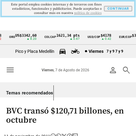
Este portal emplea cookies internas y de terceros con fines
estadísticos, funcionales y publicitarios. Puede aceptarlas o
CONTINUAR
consultar más en nuestra
politica de cookies
US$3342,60
1621,34 pts
$4178
$36
ORO
COLCAP
USD/COP
EUR/COP
Cintillo
▲ 8.20
▲ 0.67
▲ 0.42
de
Pico y Placa Medellín
Viernes
7 y 9
7 y 9
indicadores
económicos
menu
person
search
Viernes
, 7 de Agosto de 2026
Colombia
Temas recomendados
BVC transó $120,71 billones, en
octubre