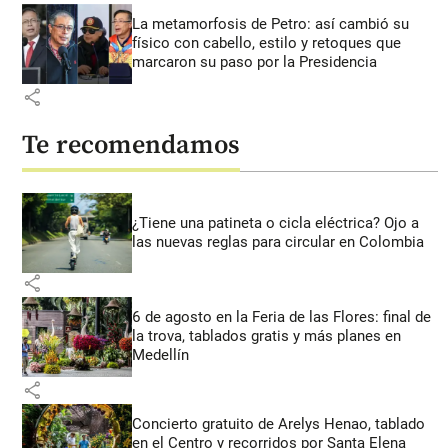
La metamorfosis de Petro: así cambió su
físico con cabello, estilo y retoques que
marcaron su paso por la Presidencia
share
Te recomendamos
¿Tiene una patineta o cicla eléctrica? Ojo a
las nuevas reglas para circular en Colombia
share
6 de agosto en la Feria de las Flores: final de
la trova, tablados gratis y más planes en
Medellín
share
Concierto gratuito de Arelys Henao, tablado
en el Centro y recorridos por Santa Elena