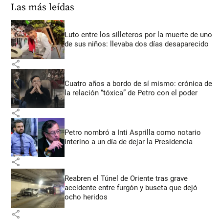
Las más leídas
Luto entre los silleteros por la muerte de uno
de sus niños: llevaba dos días desaparecido
share
Cuatro años a bordo de sí mismo: crónica de
la relación “tóxica” de Petro con el poder
share
Petro nombró a Inti Asprilla como notario
interino a un día de dejar la Presidencia
share
Reabren el Túnel de Oriente tras grave
accidente entre furgón y buseta que dejó
ocho heridos
share