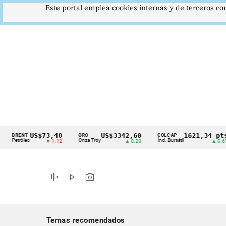
Este portal emplea cookies internas y de terceros con
US$73,48
US$3342,60
1621,34 pts
ENT
ORO
COLCAP
Cintillo
róleo
Onza Troy
Índ. Bursátil
▼ 1.12
▲ 8.20
▲ 0.67
de
indicadores
graphic_eq
play_arrow
photo_camera
económicos
Colombia
Temas recomendados