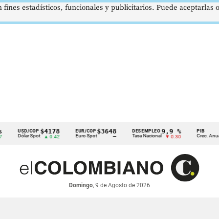
 fines estadísticos, funcionales y publicitarios. Puede aceptarlas
$4178
$3648
9,9 %
2,8 
USD/COP
EUR/COP
DESEMPLEO
PIB
Dólar Spot
Euro Spot
Tasa Nacional
Crec. Anual
▲ 0.42
—
▼ 0.30
▲ 0.
Domingo
, 9 de Agosto de 2026