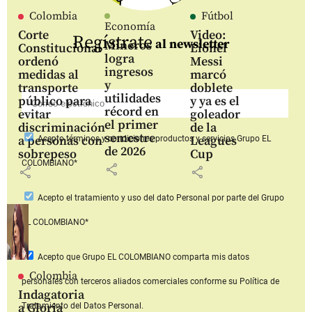
Colombia
Fútbol
Economía
Corte
Video:
Regístrate
al newsletter
Mineros
Constitucional
Lionel
logra
ordenó
Messi
ingresos
medidas al
marcó
y
transporte
doblete
utilidades
público para
y ya es el
récord en
evitar
goleador
el primer
discriminación
de la
semestre
a personas con
Leagues
Acepto
términos y condiciones productos y servicios
Grupo EL
de 2026
sobrepeso
Cup
COLOMBIANO*
share
share
share
Acepto
el tratamiento y uso del dato Personal
por parte del Grupo
EL COLOMBIANO*
Acepto que Grupo EL COLOMBIANO
comparta mis datos
Colombia
personales con terceros aliados comerciales
conforme su Política de
Indagatoria
a Gloria
Tratamiento del Datos Personal.