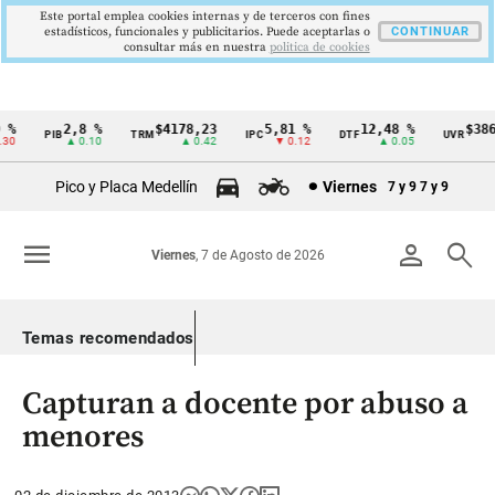
Este portal emplea cookies internas y de terceros con fines
estadísticos, funcionales y publicitarios. Puede aceptarlas o
CONTINUAR
consultar más en nuestra
politica de cookies
%
2,8 %
$4178,23
5,81 %
12,48 %
$386,
PIB
TRM
IPC
DTF
UVR
Cintillo
0
▲ 0.10
▲ 0.42
▼ 0.12
▲ 0.05
▲
de
Pico y Placa Medellín
Viernes
7 y 9
7 y 9
indicadores
económicos
menu
person
search
Viernes
, 7 de Agosto de 2026
Colombia
Temas recomendados
Capturan a docente por abuso a
menores