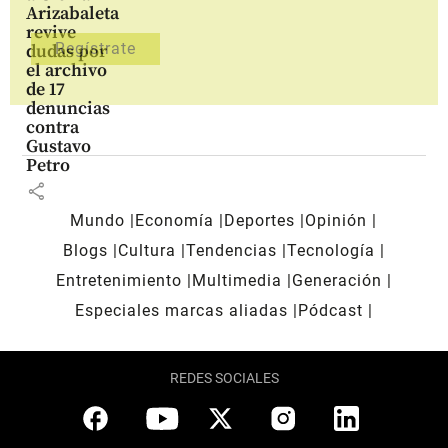
Arizabaleta
revive
dudas por
el archivo
de 17
denuncias
contra
Gustavo
Petro
share
Mundo
Economía
Deportes
Opinión
Blogs
Cultura
Tendencias
Tecnología
Entretenimiento
Multimedia
Generación
Especiales marcas aliadas
Pódcast
REDES SOCIALES