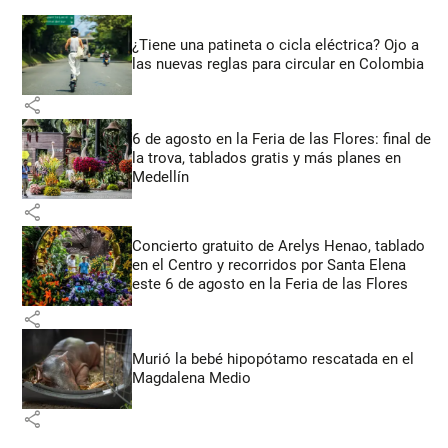
¿Tiene una patineta o cicla eléctrica? Ojo a
las nuevas reglas para circular en Colombia
share
6 de agosto en la Feria de las Flores: final de
la trova, tablados gratis y más planes en
Medellín
share
Concierto gratuito de Arelys Henao, tablado
en el Centro y recorridos por Santa Elena
este 6 de agosto en la Feria de las Flores
share
Murió la bebé hipopótamo rescatada en el
Magdalena Medio
share