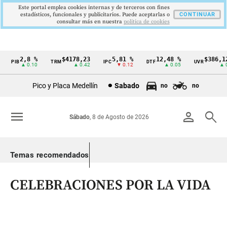
Este portal emplea cookies internas y de terceros con fines
estadísticos, funcionales y publicitarios. Puede aceptarlas o
CONTINUAR
consultar más en nuestra
politica de cookies
2,8 %
$4178,23
5,81 %
12,48 %
$386,127
PIB
TRM
IPC
DTF
UVR
Cintillo
▲ 0.10
▲ 0.42
▼ 0.12
▲ 0.05
▲ 0.0
de
Pico y Placa Medellín
Sabado
no
no
indicadores
económicos
menu
person
search
Sábado
, 8 de Agosto de 2026
Colombia
Temas recomendados
CELEBRACIONES POR LA VIDA