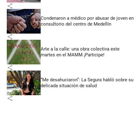
share
Condenaron a médico por abusar de joven en
consultorio del centro de Medellín
share
Arte a la calle: una obra colectiva este
martes en el MAMM ¡Participe!
share
“Me desahuciaron”: La Segura habló sobre su
delicada situación de salud
share