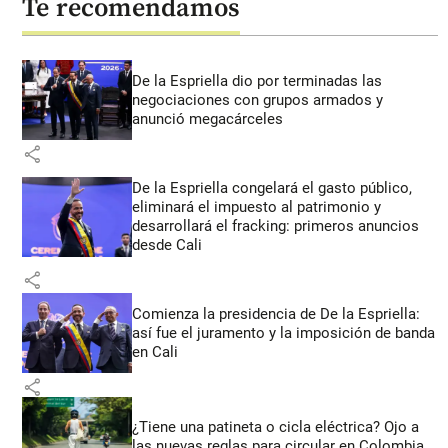
Te recomendamos
De la Espriella dio por terminadas las
negociaciones con grupos armados y
anunció megacárceles
share
De la Espriella congelará el gasto público,
eliminará el impuesto al patrimonio y
desarrollará el fracking: primeros anuncios
desde Cali
share
Comienza la presidencia de De la Espriella:
así fue el juramento y la imposición de banda
en Cali
share
¿Tiene una patineta o cicla eléctrica? Ojo a
las nuevas reglas para circular en Colombia