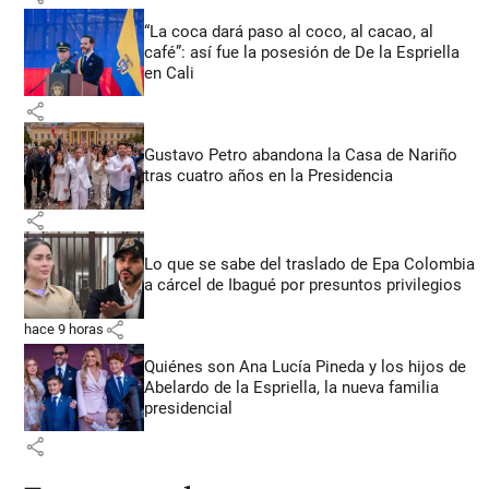
“La coca dará paso al coco, al cacao, al
café”: así fue la posesión de De la Espriella
en Cali
share
Gustavo Petro abandona la Casa de Nariño
tras cuatro años en la Presidencia
share
Lo que se sabe del traslado de Epa Colombia
a cárcel de Ibagué por presuntos privilegios
share
hace 9 horas
Quiénes son Ana Lucía Pineda y los hijos de
Abelardo de la Espriella, la nueva familia
presidencial
share