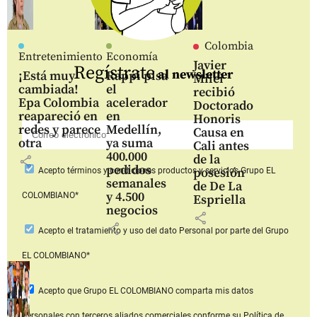
Colombia
Entretenimiento
Economía
Javier
Regístrate
al newsletter
¡Está muy
Rappi pisa
Milei
cambiada!
el
recibió
Epa Colombia
acelerador
Doctorado
reapareció en
en
Honoris
redes y parece
Medellín,
Causa en
otra
ya suma
Cali antes
400.000
de la
share
pedidos
posesión
Acepto
términos y condiciones productos y servicios
Grupo EL
semanales
de De La
y 4.500
COLOMBIANO*
Espriella
negocios
share
share
Acepto
el tratamiento y uso del dato Personal
por parte del Grupo
EL COLOMBIANO*
Acepto que Grupo EL COLOMBIANO
comparta mis datos
personales con terceros aliados comerciales
conforme su Política de