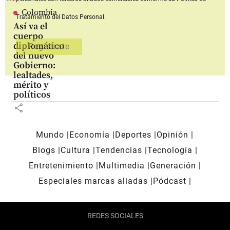
Colombia
Tratamiento del Datos Personal.
Así va el
cuerpo
diplomático
del nuevo
Gobierno:
lealtades,
mérito y
políticos
share
Mundo
Economía
Deportes
Opinión
Blogs
Cultura
Tendencias
Tecnología
Entretenimiento
Multimedia
Generación
Especiales marcas aliadas
Pódcast
REDES SOCIALES