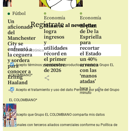
Fútbol
Economía
Economía
Un
Regístrate
al newsletter
Mineros
El plan
aficionado
logra
de De la
del
ingresos
Espriella
Manchester
y
para
City se
utilidades
recortar
enfrentó a
récord en
el Estado
la ceguera
el primer
un 40%
y sordera
semestre
arranca
para
Acepto
términos y condiciones productos y servicios
Grupo EL
de 2026
con las
conocer a
‘manos
COLOMBIANO*
Erling
share
atadas’
Haaland
hace 1
share
share
Acepto
el tratamiento y uso del dato Personal
por parte del Grupo
minuto
EL COLOMBIANO*
Acepto que Grupo EL COLOMBIANO
comparta mis datos
personales con terceros aliados comerciales
conforme su Política de