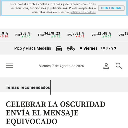
Este portal emplea cookies internas y de terceros con fines
estadísticos, funcionales y publicitarios. Puede aceptarlas o
CONTINUAR
consultar más en nuestra
politica de cookies
 %
2,8 %
$4178,23
5,81 %
12,48 %
$386
PIB
TRM
IPC
DTF
UVR
Cintillo
.30
▲ 0.10
▲ 0.42
▼ 0.12
▲ 0.05
de
Pico y Placa Medellín
Viernes
7 y 9
7 y 9
indicadores
económicos
menu
person
search
Viernes
, 7 de Agosto de 2026
Colombia
Temas recomendados
CELEBRAR LA OSCURIDAD
ENVÍA EL MENSAJE
EQUIVOCADO