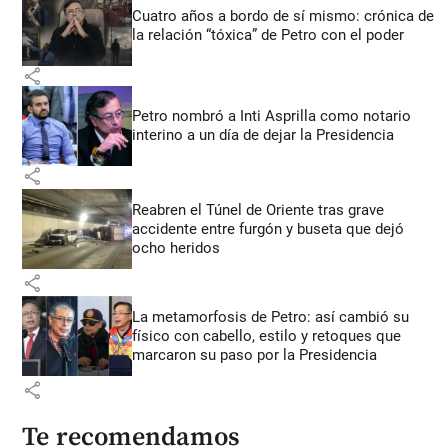
Cuatro años a bordo de sí mismo: crónica de
la relación “tóxica” de Petro con el poder
share
Petro nombró a Inti Asprilla como notario
interino a un día de dejar la Presidencia
share
Reabren el Túnel de Oriente tras grave
accidente entre furgón y buseta que dejó
ocho heridos
share
La metamorfosis de Petro: así cambió su
físico con cabello, estilo y retoques que
marcaron su paso por la Presidencia
share
Te recomendamos