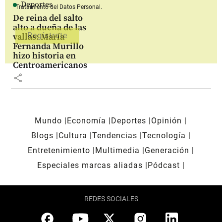
Deportes
Tratamiento del Datos Personal.
De reina del salto
alto a dueña de las
vallas: María
Fernanda Murillo
hizo historia en
Centroamericanos
share
Mundo
Economía
Deportes
Opinión
Blogs
Cultura
Tendencias
Tecnología
Entretenimiento
Multimedia
Generación
Especiales marcas aliadas
Pódcast
REDES SOCIALES