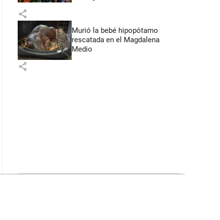
Flores
share
Murió la bebé hipopótamo
rescatada en el Magdalena
Medio
share