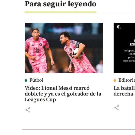
Para seguir leyendo
Fútbol
Editori
Video: Lionel Messi marcó
La batall
doblete y ya es el goleador de la
derecha
Leagues Cup
share
share