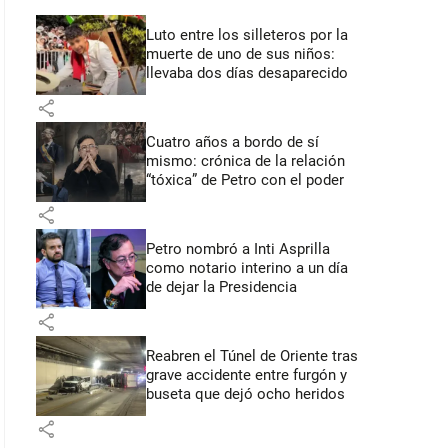
Luto entre los silleteros por la
muerte de uno de sus niños:
llevaba dos días desaparecido
share
Cuatro años a bordo de sí
mismo: crónica de la relación
“tóxica” de Petro con el poder
share
Petro nombró a Inti Asprilla
como notario interino a un día
de dejar la Presidencia
share
Reabren el Túnel de Oriente tras
grave accidente entre furgón y
buseta que dejó ocho heridos
share