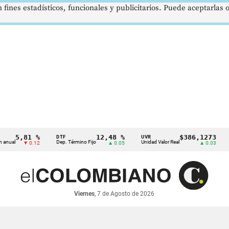
 fines estadísticos, funcionales y publicitarios. Puede aceptarlas
5,81 %
12,48 %
$386,1273
DTF
UVR
SMM
Dep. Término Fijo
Unidad Valor Real
Salar
▼ 0.12
▲ 0.05
▲ 0.03
Viernes
, 7 de Agosto de 2026