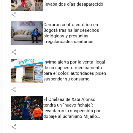
llevaba dos días desaparecido
share
Cerraron centro estético en
Bogotá tras hallar desechos
biológicos y presuntas
irregularidades sanitarias
share
Invima alerta por la venta ilegal
de un supuesto medicamento
para el dolor: autoridades piden
suspender su consumo
share
El Chelsea de Xabi Alonso
tendrá un “nuevo fichaje”:
levantaron la suspensión por
dopaje al ucraniano Mijailo
Mudryk
share