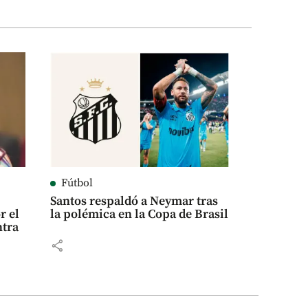
Fútbol
Santos respaldó a Neymar tras
r el
la polémica en la Copa de Brasil
ntra
share