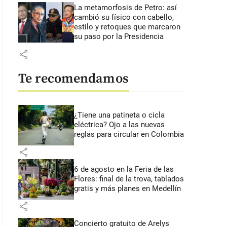
La metamorfosis de Petro: así
cambió su físico con cabello,
estilo y retoques que marcaron
su paso por la Presidencia
share
Te recomendamos
¿Tiene una patineta o cicla
eléctrica? Ojo a las nuevas
reglas para circular en Colombia
share
6 de agosto en la Feria de las
Flores: final de la trova, tablados
gratis y más planes en Medellín
share
Concierto gratuito de Arelys