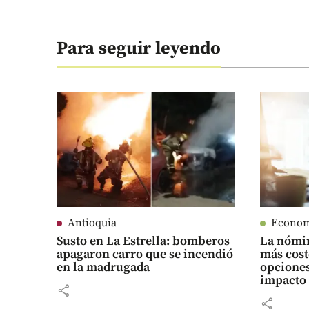
Para seguir leyendo
Antioquia
Econo
Susto en La Estrella: bomberos
La nómin
apagaron carro que se incendió
más cost
en la madrugada
opciones
impacto
share
share