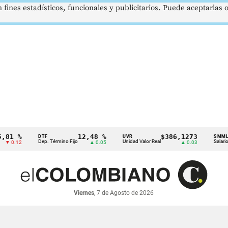
 fines estadísticos, funcionales y publicitarios. Puede aceptarlas
 %
12,48 %
$386,1273
DTF
UVR
SMMLV
Dep. Término Fijo
Unidad Valor Real
Salario Míni
.12
▲ 0.05
▲ 0.03
Viernes
, 7 de Agosto de 2026