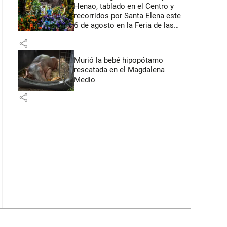
Henao, tablado en el Centro y
recorridos por Santa Elena este
6 de agosto en la Feria de las
Flores
share
Murió la bebé hipopótamo
rescatada en el Magdalena
Medio
share