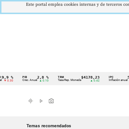
Este portal emplea cookies internas y de terceros con
9 %
2,8 %
$4178,23
5,81
PIB
TRM
IPC
Cintillo
Crec. Anual
Tasa Rep. Moneda
Inflación anual
0.30
▲ 0.10
▲ 0.42
▼ 0
de
indicadores
graphic_eq
play_arrow
photo_camera
económicos
Colombia
Temas recomendados