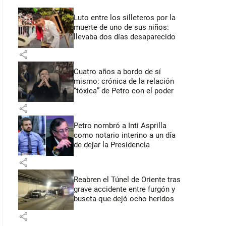
Luto entre los silleteros por la
muerte de uno de sus niños:
llevaba dos días desaparecido
share
Cuatro años a bordo de sí
mismo: crónica de la relación
“tóxica” de Petro con el poder
share
Petro nombró a Inti Asprilla
como notario interino a un día
de dejar la Presidencia
share
Reabren el Túnel de Oriente tras
grave accidente entre furgón y
buseta que dejó ocho heridos
share