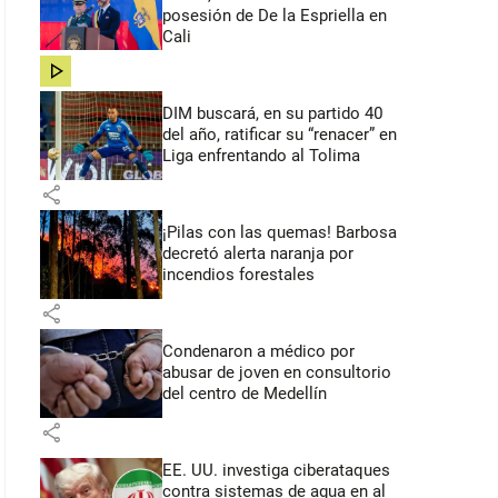
posesión de De la Espriella en
Cali
share
DIM buscará, en su partido 40
del año, ratificar su “renacer” en
Liga enfrentando al Tolima
share
¡Pilas con las quemas! Barbosa
decretó alerta naranja por
incendios forestales
share
Condenaron a médico por
abusar de joven en consultorio
del centro de Medellín
share
EE. UU. investiga ciberataques
contra sistemas de agua en al