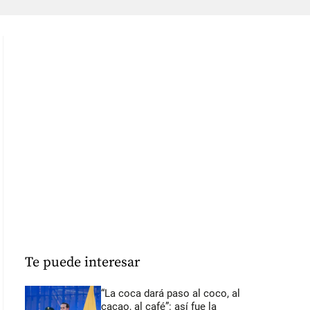
Te puede interesar
“La coca dará paso al coco, al
cacao, al café”: así fue la