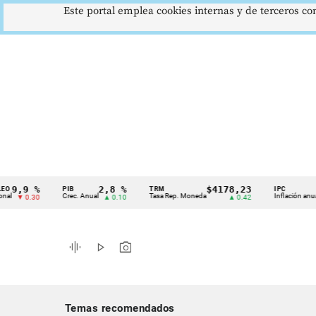
Este portal emplea cookies internas y de terceros con
9 %
2,8 %
$4178,23
5,8
PIB
TRM
IPC
Cintillo
Crec. Anual
Tasa Rep. Moneda
Inflación anual
 0.30
▲ 0.10
▲ 0.42
▼ 
de
indicadores
graphic_eq
play_arrow
photo_camera
económicos
Colombia
Temas recomendados