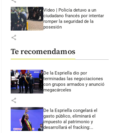
share
Video | Policía detuvo a un
ciudadano francés por intentar
romper la seguridad de la
posesión
share
Te recomendamos
De la Espriella dio por
terminadas las negociaciones
con grupos armados y anunció
megacárceles
share
De la Espriella congelará el
gasto público, eliminará el
impuesto al patrimonio y
desarrollará el fracking: