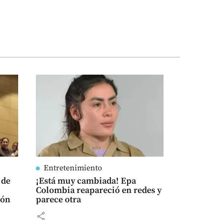
Entretenimiento
 de
¡Está muy cambiada! Epa
Colombia reapareció en redes y
tón
parece otra
share