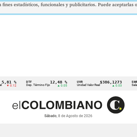
 fines estadísticos, funcionales y publicitarios. Puede aceptarlas
1 %
12,48 %
$386,1273
DTF
UVR
SMMLV
Dep. Término Fijo
Unidad Valor Real
Salario Mín
0.12
▲ 0.05
▲ 0.03
Sábado
, 8 de Agosto de 2026