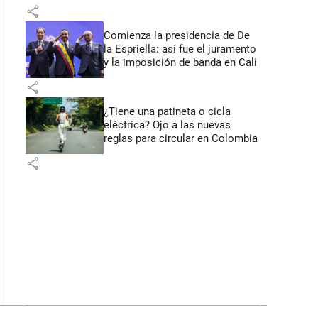
primeros anuncios desde Cali
share
Comienza la presidencia de De
la Espriella: así fue el juramento
y la imposición de banda en Cali
share
¿Tiene una patineta o cicla
eléctrica? Ojo a las nuevas
reglas para circular en Colombia
share