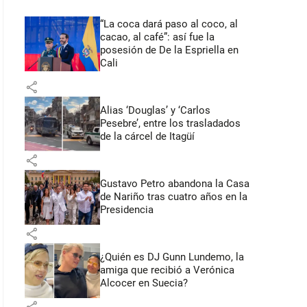
“La coca dará paso al coco, al
cacao, al café”: así fue la
posesión de De la Espriella en
Cali
share
Alias ‘Douglas’ y ‘Carlos
Pesebre’, entre los trasladados
de la cárcel de Itagüí
share
Gustavo Petro abandona la Casa
de Nariño tras cuatro años en la
Presidencia
share
¿Quién es DJ Gunn Lundemo, la
amiga que recibió a Verónica
Alcocer en Suecia?