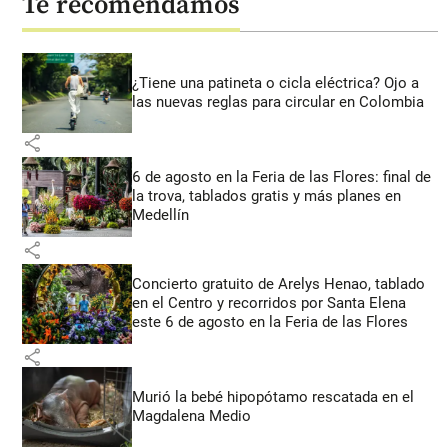
Te recomendamos
¿Tiene una patineta o cicla eléctrica? Ojo a
las nuevas reglas para circular en Colombia
share
6 de agosto en la Feria de las Flores: final de
la trova, tablados gratis y más planes en
Medellín
share
Concierto gratuito de Arelys Henao, tablado
en el Centro y recorridos por Santa Elena
este 6 de agosto en la Feria de las Flores
share
Murió la bebé hipopótamo rescatada en el
Magdalena Medio