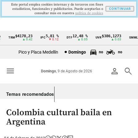
Este portal emplea cookies internas y de terceros con fines
estadísticos, funcionales y publicitarios. Puede aceptarlas o
CONTINUAR
consultar más en nuestra
politica de cookies
$4178,23
5,81 %
12,48 %
$386,1273
TRM
IPC
DTF
UVR
SMMLV
Cintillo
▲ 0.42
▼ 0.12
▲ 0.05
▲ 0.03
de
Pico y Placa Medellín
Domingo
no
no
indicadores
económicos
menu
person
search
Domingo
, 9 de Agosto de 2026
Colombia
Temas recomendados
Colombia cultural baila en
Argentina