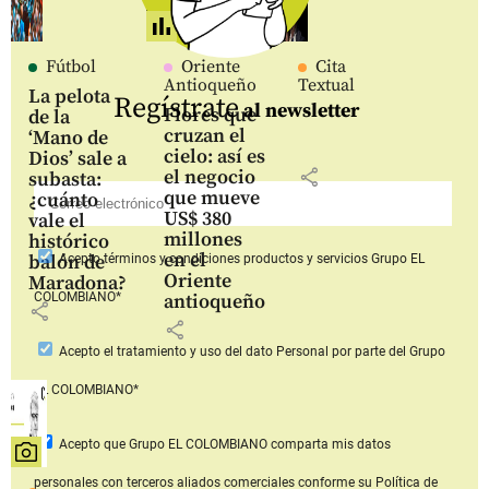
Fútbol
Oriente
Cita
Antioqueño
Textual
La pelota
Regístrate
al newsletter
Flores que
de la
cruzan el
‘Mano de
cielo: así es
Dios’ sale a
share
el negocio
subasta:
que mueve
¿cuánto
US$ 380
vale el
millones
histórico
en el
balón de
Acepto
términos y condiciones productos y servicios
Grupo EL
Oriente
Maradona?
COLOMBIANO*
antioqueño
share
share
Acepto
el tratamiento y uso del dato Personal
por parte del Grupo
EL COLOMBIANO*
Acepto que Grupo EL COLOMBIANO
comparta mis datos
personales con terceros aliados comerciales
conforme su Política de