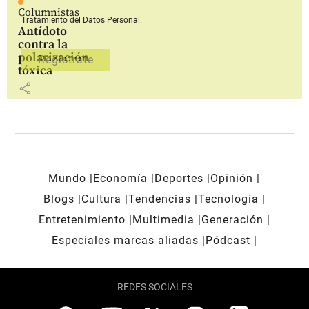
Columnistas
Tratamiento del Datos Personal.
Antídoto
contra la
polarización
tóxica
share
Mundo
Economía
Deportes
Opinión
Blogs
Cultura
Tendencias
Tecnología
Entretenimiento
Multimedia
Generación
Especiales marcas aliadas
Pódcast
REDES SOCIALES