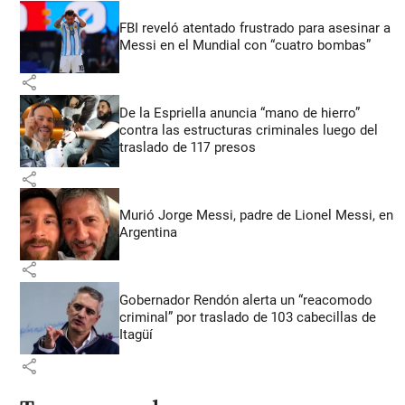
FBI reveló atentado frustrado para asesinar a
Messi en el Mundial con “cuatro bombas”
share
De la Espriella anuncia “mano de hierro”
contra las estructuras criminales luego del
traslado de 117 presos
share
Murió Jorge Messi, padre de Lionel Messi, en
Argentina
share
Gobernador Rendón alerta un “reacomodo
criminal” por traslado de 103 cabecillas de
Itagüí
share