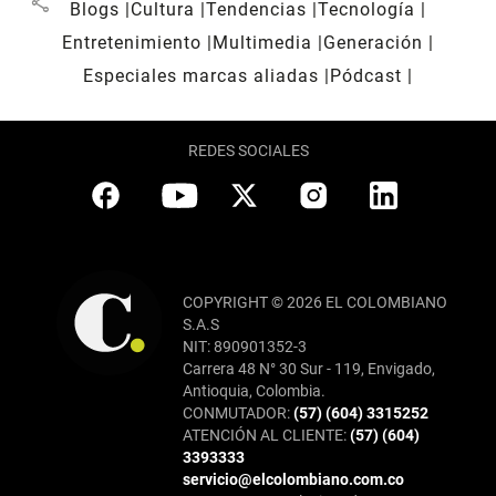
share
Blogs
Cultura
Tendencias
Tecnología
Entretenimiento
Multimedia
Generación
Especiales marcas aliadas
Pódcast
REDES SOCIALES
COPYRIGHT © 2026 EL COLOMBIANO
S.A.S
NIT: 890901352-3
Carrera 48 N° 30 Sur - 119, Envigado,
Antioquia, Colombia.
CONMUTADOR:
(57) (604) 3315252
ATENCIÓN AL CLIENTE:
(57) (604)
3393333
servicio@elcolombiano.com.co