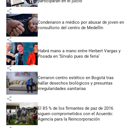
participarán en el juicio
share
Condenaron a médico por abusar de joven en
consultorio del centro de Medellín
share
Habrá mano a mano entre Herbert Vargas y
Posada en ‘Sírvalo pues de feria’
share
Cerraron centro estético en Bogotá tras
hallar desechos biológicos y presuntas
irregularidades sanitarias
share
El 85 % de los firmantes de paz de 2016
siguen comprometidos con el Acuerdo:
Agencia para la Reincorporación