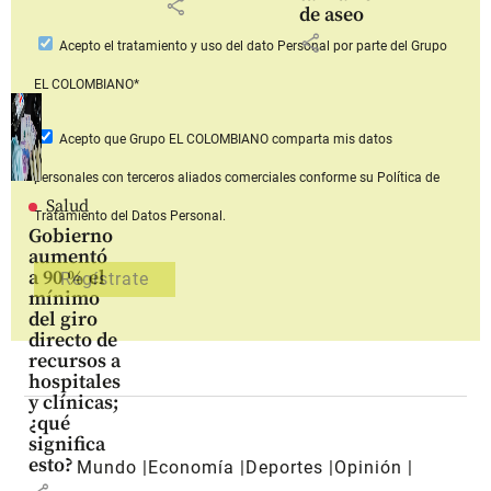
share
de aseo
share
Acepto
el tratamiento y uso del dato Personal
por parte del Grupo
EL COLOMBIANO*
Acepto que Grupo EL COLOMBIANO
comparta mis datos
personales con terceros aliados comerciales
conforme su Política de
Salud
Tratamiento del Datos Personal.
Gobierno
aumentó
a 90 % el
mínimo
del giro
directo de
recursos a
hospitales
y clínicas;
¿qué
significa
esto?
Mundo
Economía
Deportes
Opinión