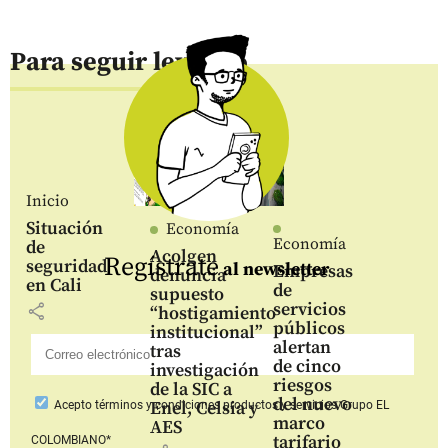
Para seguir leyendo
Inicio
Situación
Economía
Economía
de
Acolgen
Regístrate
seguridad
al newsletter
Empresas
denuncia
en Cali
de
supuesto
servicios
share
“hostigamiento
públicos
institucional”
alertan
tras
de cinco
investigación
riesgos
de la SIC a
del nuevo
Enel, Celsia y
Acepto
términos y condiciones productos y servicios
Grupo EL
marco
AES
tarifario
COLOMBIANO*