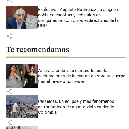
Exclusivo | Augusto Rodríguez se asignó el
doble de escoltas y vehículos en
comparación con otros exdirectores de la
UNP
share
Te recomendamos
Ariana Grande y su cambio físico: las
declaraciones de la cantante sobre su cuerpo
tras el revuelo por
Petal
share
Perseidas, un eclipse y más fenómenos
astronómicos de agosto visibles desde
Colombia
share