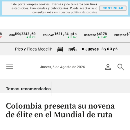
Este portal emplea cookies internas y de terceros con fines
estadísticos, funcionales y publicitarios. Puede aceptarlas o
CONTINUAR
consultar más en nuestra
politica de cookies
US$3342,60
1621,34 pts
$4178
$36
ORO
COLCAP
USD/COP
EUR/COP
Cintillo
▲ 8.20
▲ 0.67
▲ 0.42
de
Pico y Placa Medellín
Jueves
3 y 6
3 y 6
indicadores
económicos
menu
person
search
Jueves
, 6 de Agosto de 2026
Colombia
Temas recomendados
Colombia presenta su novena
de élite en el Mundial de ruta