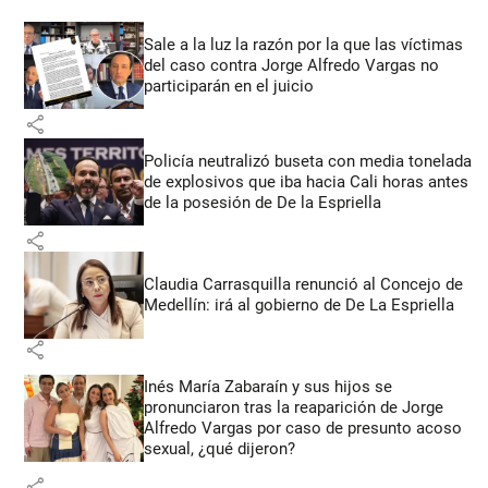
Sale a la luz la razón por la que las víctimas
del caso contra Jorge Alfredo Vargas no
participarán en el juicio
share
Policía neutralizó buseta con media tonelada
de explosivos que iba hacia Cali horas antes
de la posesión de De la Espriella
share
Claudia Carrasquilla renunció al Concejo de
Medellín: irá al gobierno de De La Espriella
share
Inés María Zabaraín y sus hijos se
pronunciaron tras la reaparición de Jorge
Alfredo Vargas por caso de presunto acoso
sexual, ¿qué dijeron?
share