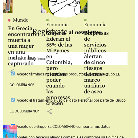
Mundo
Economía
Economía
En Grecia
Regístrate
al newsletter
Mujeres
Empresas
encontraron
lideran el
de
muerta a
55% de las
servicios
una mujer
MiPymes
públicos
en una
en
alertan
maleta: hay
Colombia,
de cinco
capturado
pero
riesgos
share
pierden
del nuevo
Acepto
términos y condiciones productos y servicios
Grupo EL
poder
marco
cuando
tarifario
COLOMBIANO*
las
de aseo
empresas
share
Acepto
el tratamiento y uso del dato Personal
por parte del Grupo
crecen
share
EL COLOMBIANO*
Acepto que Grupo EL COLOMBIANO
comparta mis datos
personales con terceros aliados comerciales
conforme su Política de