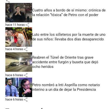
share
Cuatro años a bordo de sí mismo: crónica de
la relación “tóxica” de Petro con el poder
share
hace 11 horas
Luto entre los silleteros por la muerte de uno
de sus niños: llevaba dos días desaparecido
share
hace 4 horas
Reabren el Túnel de Oriente tras grave
accidente entre furgón y buseta que dejó
ocho heridos
share
hace 6 horas
Petro nombró a Inti Asprilla como notario
interino a un día de dejar la Presidencia
share
hace 6 horas