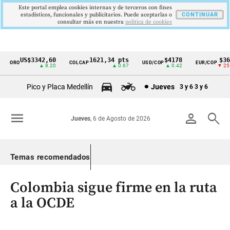
Este portal emplea cookies internas y de terceros con fines
estadísticos, funcionales y publicitarios. Puede aceptarlas o
CONTINUAR
consultar más en nuestra
politica de cookies
US$3342,60
1621,34 pts
$4178
$367
ORO
COLCAP
USD/COP
EUR/COP
Cintillo
▲ 8.20
▲ 0.67
▲ 0.42
▼ 25.0
de
Pico y Placa Medellín
Jueves
3 y 6
3 y 6
indicadores
económicos
menu
person
search
Jueves
, 6 de Agosto de 2026
Colombia
Temas recomendados
Colombia sigue firme en la ruta
a la OCDE