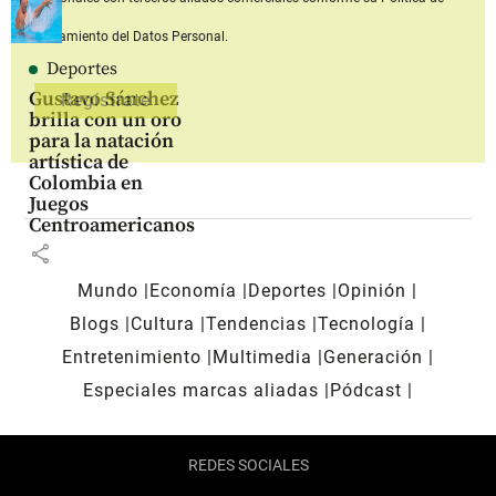
Tratamiento del Datos Personal.
Deportes
Gustavo Sánchez
brilla con un oro
para la natación
artística de
Colombia en
Juegos
Centroamericanos
share
Mundo
Economía
Deportes
Opinión
Blogs
Cultura
Tendencias
Tecnología
Entretenimiento
Multimedia
Generación
Especiales marcas aliadas
Pódcast
REDES SOCIALES