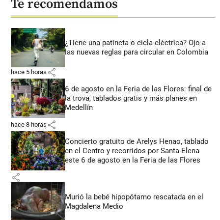
Te recomendamos
¿Tiene una patineta o cicla eléctrica? Ojo a
las nuevas reglas para circular en Colombia
share
hace 5 horas
6 de agosto en la Feria de las Flores: final de
la trova, tablados gratis y más planes en
Medellín
share
hace 8 horas
Concierto gratuito de Arelys Henao, tablado
en el Centro y recorridos por Santa Elena
este 6 de agosto en la Feria de las Flores
share
Murió la bebé hipopótamo rescatada en el
Magdalena Medio