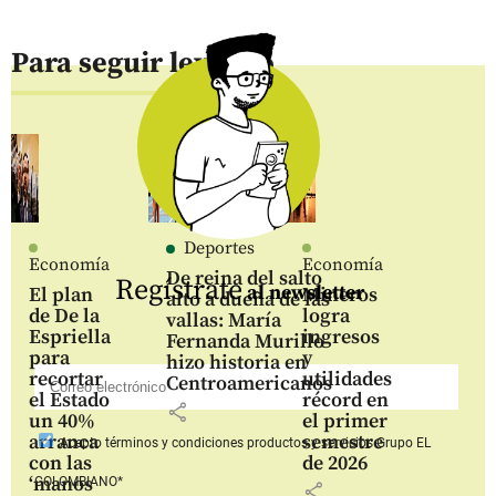
Para seguir leyendo
Deportes
Economía
Economía
De reina del salto
Regístrate
al newsletter
El plan
Mineros
alto a dueña de las
de De la
logra
vallas: María
Espriella
ingresos
Fernanda Murillo
para
y
hizo historia en
recortar
utilidades
Centroamericanos
el Estado
récord en
share
un 40%
el primer
arranca
semestre
Acepto
términos y condiciones productos y servicios
Grupo EL
con las
de 2026
‘manos
COLOMBIANO*
share