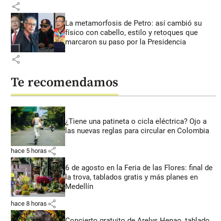
share
La metamorfosis de Petro: así cambió su
físico con cabello, estilo y retoques que
marcaron su paso por la Presidencia
share
Te recomendamos
¿Tiene una patineta o cicla eléctrica? Ojo a
las nuevas reglas para circular en Colombia
share
hace 5 horas
6 de agosto en la Feria de las Flores: final de
la trova, tablados gratis y más planes en
Medellín
share
hace 8 horas
Concierto gratuito de Arelys Henao, tablado