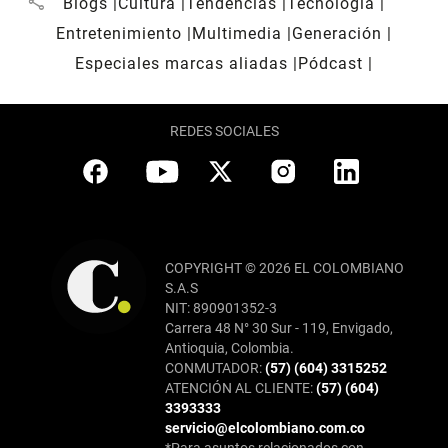
share
Blogs
Cultura
Tendencias
Tecnología
Entretenimiento
Multimedia
Generación
Especiales marcas aliadas
Pódcast
REDES SOCIALES
COPYRIGHT © 2026 EL COLOMBIANO
S.A.S
NIT: 890901352-3
Carrera 48 N° 30 Sur - 119, Envigado,
Antioquia, Colombia.
CONMUTADOR:
(57) (604) 3315252
ATENCIÓN AL CLIENTE:
(57) (604)
3393333
servicio@elcolombiano.com.co
*Para asuntos relacionados con