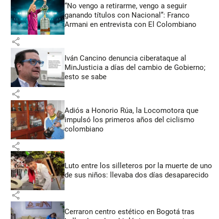
“No vengo a retirarme, vengo a seguir
ganando títulos con Nacional”: Franco
Armani en entrevista con El Colombiano
share
Iván Cancino denuncia ciberataque al
MinJusticia a días del cambio de Gobierno;
esto se sabe
share
Adiós a Honorio Rúa, la Locomotora que
impulsó los primeros años del ciclismo
colombiano
share
Luto entre los silleteros por la muerte de uno
de sus niños: llevaba dos días desaparecido
share
Cerraron centro estético en Bogotá tras