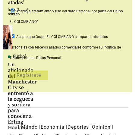
atadas’
hace 1
share
Acepto
el tratamiento y uso del dato Personal
por parte del Grupo
minuto
EL COLOMBIANO*
Acepto que Grupo EL COLOMBIANO
comparta mis datos
personales con terceros aliados comerciales
conforme su Política de
Fútbol
Tratamiento del Datos Personal.
Un
aficionado
del
Manchester
City se
enfrentó a
la ceguera
y sordera
para
conocer a
Erling
Mundo
Economía
Deportes
Opinión
Haaland