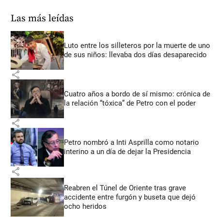
Las más leídas
Luto entre los silleteros por la muerte de uno
de sus niños: llevaba dos días desaparecido
share
Cuatro años a bordo de sí mismo: crónica de
la relación “tóxica” de Petro con el poder
share
Petro nombró a Inti Asprilla como notario
interino a un día de dejar la Presidencia
share
Reabren el Túnel de Oriente tras grave
accidente entre furgón y buseta que dejó
ocho heridos