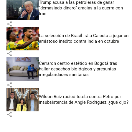
Trump acusa a las petroleras de ganar
“demasiado dinero” gracias a la guerra con
Irán
share
La selección de Brasil irá a Calcuta a jugar un
amistoso inédito contra India en octubre
share
Cerraron centro estético en Bogotá tras
hallar desechos biológicos y presuntas
irregularidades sanitarias
share
Wilson Ruiz radicó tutela contra Petro por
insubsistencia de Angie Rodríguez, ¿qué dijo?
share