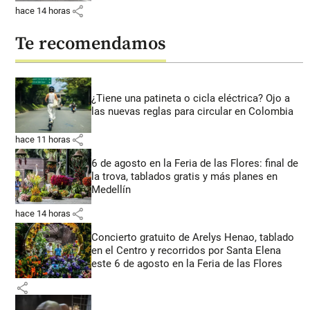
share
hace 14 horas
Te recomendamos
¿Tiene una patineta o cicla eléctrica? Ojo a
las nuevas reglas para circular en Colombia
share
hace 11 horas
6 de agosto en la Feria de las Flores: final de
la trova, tablados gratis y más planes en
Medellín
share
hace 14 horas
Concierto gratuito de Arelys Henao, tablado
en el Centro y recorridos por Santa Elena
este 6 de agosto en la Feria de las Flores
share