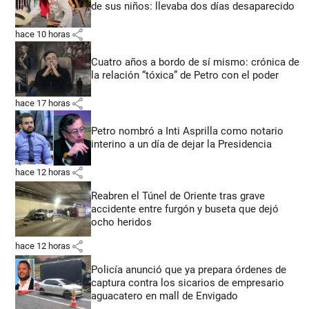
de sus niños: llevaba dos días desaparecido
share
hace 10 horas
Cuatro años a bordo de sí mismo: crónica de
la relación “tóxica” de Petro con el poder
share
hace 17 horas
Petro nombró a Inti Asprilla como notario
interino a un día de dejar la Presidencia
share
hace 12 horas
Reabren el Túnel de Oriente tras grave
accidente entre furgón y buseta que dejó
ocho heridos
share
hace 12 horas
Policía anunció que ya prepara órdenes de
captura contra los sicarios de empresario
aguacatero en mall de Envigado