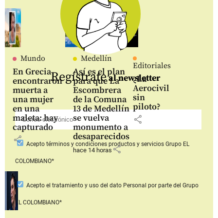
Mundo
Medellín
Editoriales
En Grecia
Así es el plan
Regístrate
al newsletter
¿La
encontraron
para que La
Aerocivil
muerta a
Escombrera
sin
una mujer
de la Comuna
piloto?
en una
13 de Medellín
maleta: hay
se vuelva
share
capturado
monumento a
desaparecidos
share
Acepto
términos y condiciones productos y servicios
Grupo EL
share
hace 14 horas
COLOMBIANO*
Acepto
el tratamiento y uso del dato Personal
por parte del Grupo
EL COLOMBIANO*