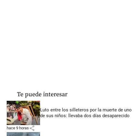
Te puede interesar
Luto entre los silleteros por la muerte de uno
de sus niños: llevaba dos días desaparecido
share
hace 9 horas