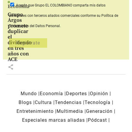
Acepto que Grupo EL COLOMBIANO
comparta mis datos
Economía
Grupo
personales con terceros aliados comerciales
conforme su Política de
Argos
promete
Tratamiento del Datos Personal.
duplicar
el
dividendo
en tres
años con
ACE
share
Mundo
Economía
Deportes
Opinión
Blogs
Cultura
Tendencias
Tecnología
Entretenimiento
Multimedia
Generación
Especiales marcas aliadas
Pódcast