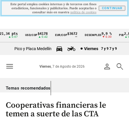
Este portal emplea cookies internas y de terceros con fines
estadísticos, funcionales y publicitarios. Puede aceptarlas o
CONTINUAR
consultar más en nuestra
politica de cookies
,34 pts
$4178
$3672
9,9 %
2,8 
USD/COP
EUR/COP
DESEMPLEO
PIB
Cintillo
▲ 0.67
▲ 0.42
—
▼ 0.30
▲ 0.1
de
Pico y Placa Medellín
Viernes
7 y 9
7 y 9
indicadores
económicos
menu
person
search
Viernes
, 7 de Agosto de 2026
Colombia
Temas recomendados
Cooperativas financieras le
temen a suerte de las CTA