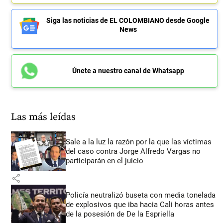
Siga las noticias de EL COLOMBIANO desde Google
News
Únete a nuestro canal de Whatsapp
Las más leídas
Sale a la luz la razón por la que las víctimas
del caso contra Jorge Alfredo Vargas no
participarán en el juicio
share
Policía neutralizó buseta con media tonelada
de explosivos que iba hacia Cali horas antes
de la posesión de De la Espriella