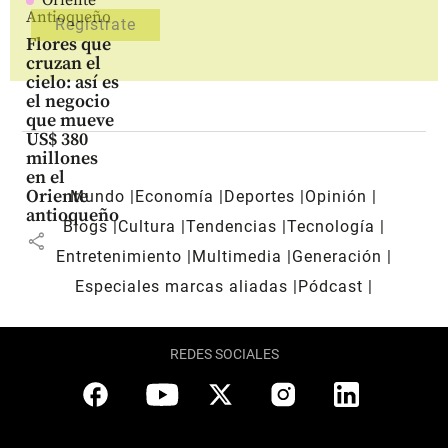
Antioqueño
Flores que
cruzan el
cielo: así es
el negocio
que mueve
US$ 380
millones
en el
Oriente
Mundo
Economía
Deportes
Opinión
antioqueño
Blogs
Cultura
Tendencias
Tecnología
share
Entretenimiento
Multimedia
Generación
Especiales marcas aliadas
Pódcast
REDES SOCIALES