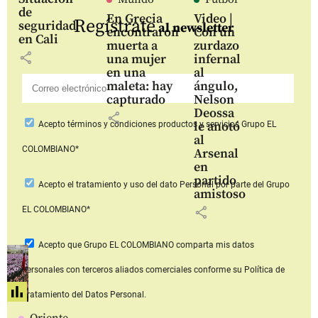
de
En Grecia
Video |
Regístrate
seguridad
al newsletter
encontraron
Con un
en Cali
muerta a
zurdazo
share
una mujer
infernal
en una
al
maleta: hay
ángulo,
capturado
Nelson
Deossa
share
le anotó
Acepto
términos y condiciones productos y servicios
Grupo EL
al
COLOMBIANO*
Arsenal
en
partido
Acepto
el tratamiento y uso del dato Personal
por parte del Grupo
amistoso
share
EL COLOMBIANO*
Acepto que Grupo EL COLOMBIANO
comparta mis datos
personales con terceros aliados comerciales
conforme su Política de
Tratamiento del Datos Personal.
Oriente