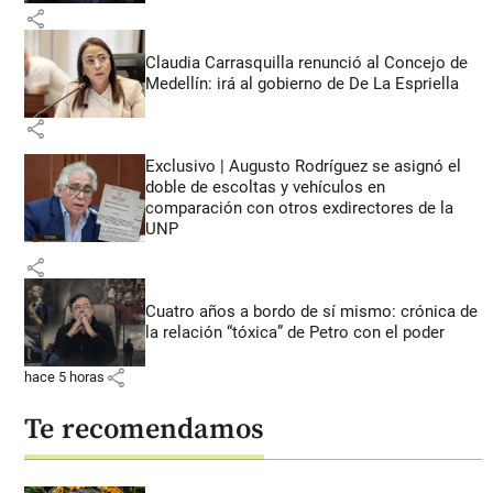
share
Claudia Carrasquilla renunció al Concejo de
Medellín: irá al gobierno de De La Espriella
share
Exclusivo | Augusto Rodríguez se asignó el
doble de escoltas y vehículos en
comparación con otros exdirectores de la
UNP
share
Cuatro años a bordo de sí mismo: crónica de
la relación “tóxica” de Petro con el poder
share
hace 5 horas
Te recomendamos