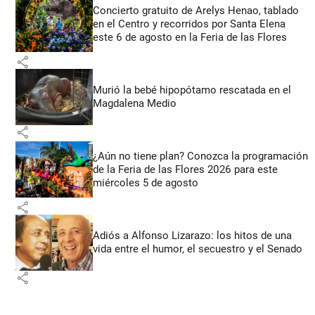
Concierto gratuito de Arelys Henao, tablado
en el Centro y recorridos por Santa Elena
este 6 de agosto en la Feria de las Flores
share
Murió la bebé hipopótamo rescatada en el
Magdalena Medio
share
¿Aún no tiene plan? Conozca la programación
de la Feria de las Flores 2026 para este
miércoles 5 de agosto
share
Adiós a Alfonso Lizarazo: los hitos de una
vida entre el humor, el secuestro y el Senado
share