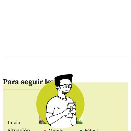
Para seguir leyendo
Inicio
Situación
Mundo
Fútbol